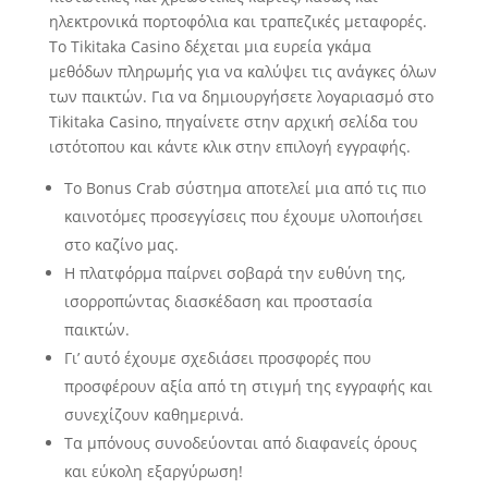
ηλεκτρονικά πορτοφόλια και τραπεζικές μεταφορές.
Το Tikitaka Casino δέχεται μια ευρεία γκάμα
μεθόδων πληρωμής για να καλύψει τις ανάγκες όλων
των παικτών. Για να δημιουργήσετε λογαριασμό στο
Tikitaka Casino, πηγαίνετε στην αρχική σελίδα του
ιστότοπου και κάντε κλικ στην επιλογή εγγραφής.
Το Bonus Crab σύστημα αποτελεί μια από τις πιο
καινοτόμες προσεγγίσεις που έχουμε υλοποιήσει
στο καζίνο μας.
Η πλατφόρμα παίρνει σοβαρά την ευθύνη της,
ισορροπώντας διασκέδαση και προστασία
παικτών.
Γι’ αυτό έχουμε σχεδιάσει προσφορές που
προσφέρουν αξία από τη στιγμή της εγγραφής και
συνεχίζουν καθημερινά.
Τα μπόνους συνοδεύονται από διαφανείς όρους
και εύκολη εξαργύρωση!