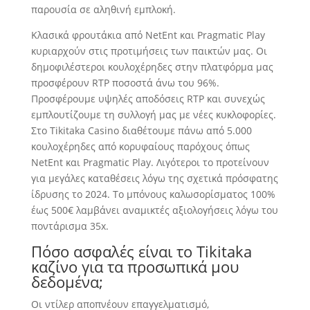
παρουσία σε αληθινή εμπλοκή.
Κλασικά φρουτάκια από NetEnt και Pragmatic Play
κυριαρχούν στις προτιμήσεις των παικτών μας. Οι
δημοφιλέστεροι κουλοχέρηδες στην πλατφόρμα μας
προσφέρουν RTP ποσοστά άνω του 96%.
Προσφέρουμε υψηλές αποδόσεις RTP και συνεχώς
εμπλουτίζουμε τη συλλογή μας με νέες κυκλοφορίες.
Στο Tikitaka Casino διαθέτουμε πάνω από 5.000
κουλοχέρηδες από κορυφαίους παρόχους όπως
NetEnt και Pragmatic Play. Λιγότεροι το προτείνουν
για μεγάλες καταθέσεις λόγω της σχετικά πρόσφατης
ίδρυσης το 2024. Το μπόνους καλωσορίσματος 100%
έως 500€ λαμβάνει αναμικτές αξιολογήσεις λόγω του
ποντάρισμα 35x.
Πόσο ασφαλές είναι το Tikitaka
καζίνο για τα προσωπικά μου
δεδομένα;
Οι ντίλερ αποπνέουν επαγγελματισμό,