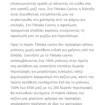
επικοινωνώντας ομαλά, με κάνοντας να νιώθω σαν
στο τραπέζι μαζί τους. Στο Tikitaka Casino, η διάταξη
είναι διαισθητική, επιτρέποντάς μου να
συγκεντρωθώ στο gameplay αντί να ψάχνω για
επιλογές. Στο Tikitaka Casino, η αφοσίωση
πραγματικά αποδίδει καρπούς, ενισχύοντας τη
αφοσίωσή μου να γυρίζω για περισσότερα.
Προς το παρόν Tikitaka casino δεν προσφέρει κάποιο
μπόνους χωρίς κατάθεση ειδικά για χρήστες από την
Ελλάδα. Ξεκινήστε με το Tikitaka casino
απολαμβάνοντας ένα 100% μπόνους στην πρώτη
σας κατάθεση και αποκτήστε επιπλέον δωρεάν
περιστροφές για μεγαλύτερες ευκαιρίες νίκης!
Δημιουργήστε λογαριασμό στο καζίνο μας, κάντε την
πρώτη κατάθεση τουλάχιστον €20 και το μπόνους
100% έως €500 μαζί με τις 200 δωρεάν περιστροφές
θα πιστωθούν αυτόματα. Η mobile έκδοση του
καζίνο μας φορτώνει γρήγορα και προσφέρει
απρόσκοπτη πλοήγηση σε όλες τις κατηγορίες