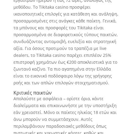
εργάσιμων ημερών ή έως 72 ώρες, αναλόγως της
μεθόδου. Το Tikitaka casino προσφέρει
ικανοποιητικές επιλογές για κατάθεση και ανάληψη,
προσαρμοσμένες στις ανάγκες κάθε παίκτη. Γενικά,
τα μπόνους και προσφορές του Tikitaka είναι
προσαρμοσμένα σε διαφορετικούς τύπους παικτών,
συνδυάζοντας ανταμοιβή, ευελιξία και στρατηγική
αξία. Για όσους προτιμούν τα τραπέζια με live
dealers, το Tikitaka casino παρέχει επιπλέον 25%
επιστροφή χρημάτων έως €200 αποκλειστικά για το
ζωντανό καζίνο. Τα πιο αγαπημένα στην Ελλάδα
είναι το εικονικό ποδόσφαιρο λόγω της γρήγορης
ροής και των απλών επιλογών στοιχηματισμού.
Κριτικές παικτών
Απολαύστε με ασφάλεια – ορίστε όρια, κάντε
διαλείμματα και επικοινωνήστε με την υποστήριξη
εάν χρειαστεί. Μόνο οι παίκτες ηλικίας 18 ετών και
άνω μπορούν να συμμετάσχουν. Αυτές
περιλαμβάνουν παραδοσιακές μεθόδους όπως
πιστωτικές και χρεωστικές κάρτες, καθώς και