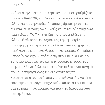
παιχνιδιών.
Ανήκει στην Liernin Enterprises Ltd., που ρυθμίζεται
από την PAGCOR, και δεν φαίνεται να εμπλέκεται σε
ελληνικές συνεργασίες ή τοπικές δραστηριότητες
σύμφωνα με τους ελληνικούς κανονισμούς τυχερών
παιχνιδιών. Το Tikitaka Casino υποστηρίζει την
ελληνική γλώσσα, ενισχύοντας την εμπειρία
διεπαφής χρήστη για τους ελληνόφωνους χρήστες
παρέχοντας μια πολύγλωσση πλατφόρμα. Οι παίκτες
μπορούν να έχουν πρόσβαση στο TikiTaka Casino
χρησιμοποιώντας τις κινητές συσκευές τους, χάρη
σε μια πλήρως βελτιστοποιημένη έκδοση για κινητά
που αναπαράγει όλες τις δυνατότητες που
βρίσκονται στον ιστότοπο για υπολογιστές. Αυτή η
εκτεταμένη επιλογή παιχνιδιών καθιστά το TikiTaka
μια ευέλικτη πλατφόρμα για παίκτες διαφορετικών
προτιμήσεων.