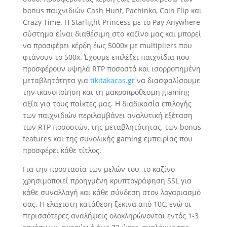
bonus παιχνιδιών Cash Hunt, Pachinko, Coin Flip και
Crazy Time. Η Starlight Princess με το Pay Anywhere
σύστημα είναι διαθέσιμη στο καζίνο μας και μπορεί
να προσφέρει κέρδη έως 5000x με multipliers που
φτάνουν το 500x. Έχουμε επιλέξει παιχνίδια που
προσφέρουν υψηλά RTP ποσοστά και ισορροπημένη
μεταβλητότητα για
tikitakacas.gr
να διασφαλίσουμε
την ικανοποίηση και τη μακροπρόθεσμη giaming
αξία για τους παίκτες μας. Η διαδικασία επιλογής
των παιχνιδιών περιλαμβάνει αναλυτική εξέταση
των RTP ποσοστών, της μεταβλητότητας, των bonus
features και της συνολικής gaming εμπειρίας που
προσφέρει κάθε τίτλος.
Για την προστασία των μελών του, το καζίνο
χρησιμοποιεί προηγμένη κρυπτογράφηση SSL για
κάθε συναλλαγή και κάθε σύνδεση στον λογαριασμό
σας. Η ελάχιστη κατάθεση ξεκινά από 10€, ενώ οι
περισσότερες αναλήψεις ολοκληρώνονται εντός 1-3