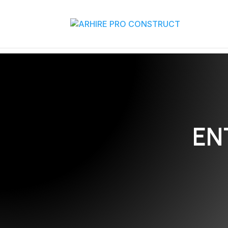
02/880.58.90
EN