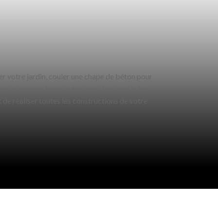
rer votre jardin, couler une chape de béton pour
hantier ou pour toute autre question, contactez
 de réaliser toutes les constructions de votre