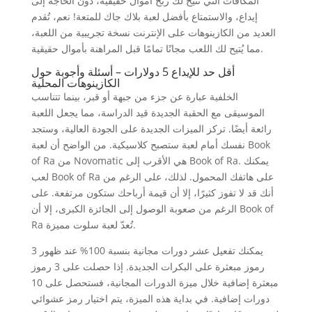
المكافآت التي تُتيح لك ربح أموال حقيقية، دون الحاجة إلى
إيداع، والاستمتاع بأفضل لعبة بلاك جاك للمتعة! نعم، تُقدم
العديد من الكازينوهات على الإنترنت نسخة تجريبية من اللعبة،
مما يُتيح لك اللعب مجانًا تمامًا قبل المراهنة بأموال حقيقية.
أقل حد للإيداع 5 دولارات – أسئلة وأجوبة حول
الكازينوهات المحلية
الخلفية عبارة عن جزء من جبهة أو قبر، بينما تتناسب
الموسيقى مع الحقبة الجديدة قيد الدراسة، مما يجعل اللعبة
رائعة أيضًا. تركز الميزات الجديدة على الجودة العالية، وستجد
نفسك أمام لعبة ستصبح كلاسيكية. من الواضح أن لعبة Book
of Ra من Novomatic هي الأقرب إلى Book of Ra. يمكنك
لعب Book of Ra على هاتفك المحمول. لذلك، على الرغم من
أنك قد لا تفوز كثيرًا، إلا أن قيمة أرباحك ستكون مرتفعة. على
الرغم من صعوبة الوصول إلى الجائزة الكبرى، إلا أن Book of
Ra تُعدّ لعبة سلوت مميزة.
يمكنك تفعيل عشر دورات مجانية بنسبة 100% عند ظهور 3
رموز مبعثرة على البكرات الجديدة. إذا حصلت على 3 رموز
مبعثرة إضافية خلال ميزة الدورات المجانية، فستحصل على 10
دورات إضافية. في بداية هذه الميزة، يتم اختيار رمز عشوائي