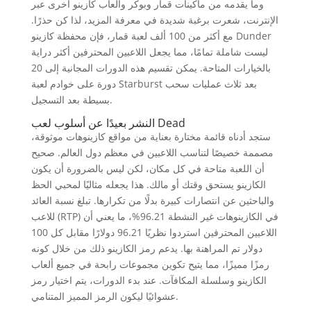
وما يقدمه من ماكينات قمار وبوكر وألعاب كازينو أخرى عبر
الإنترنت، شعرت برغبة شديدة في معرفة المزيد، لذا كن حذرًا.
مع أكثر من 100 ألف لعبة قمار، فإن محفظة كازينو Dunder
ليست شاملة تمامًا، مما يجعل اللاعبين المحترفين أكثر دراية
بالخيارات المتاحة. يمكن تقسيم هذه الدورات المجانية إلى 20
دورة على خوادم لعبة Starburst بعد ثلاث عمليات سحب
بسيطة بعد التسجيل.
النشر بعيدًا عن أسلوب لعب Dead
ستجد أدناه قائمة مختارة بعناية من مواقع كازينوهات موثوقة،
مصممة خصيصًا لتناسب اللاعبين في معظم دول العالم. صحيح
أن اللعبة متاحة في كل مكان، لكن ليس بالضرورة أن يكون
الكازينو يستحق وقتك أو مالك. هذا يجعله مثاليًا لمحبي الحظ
والباحثين عن انتصارات كبيرة بدلًا من تكرارها. تبلغ نسبة العائد
للاعب (RTP) في الكازينوهات غير النشطة 96.21%، ما يعني أن
اللاعبين المحترفين استردوا نظريًا 96.21 دولارًا مقابل كل 100
دولار تم المراهنة بها. يدعم رمز الكازينو ذلك من خلال كونه
رمزًا مميزًا، مما يتيح تكوين مجموعات رابحة في جميع ألعاب
الكازينو وسلسلة المكافآت. عند بدء الدورات، يتم اختيار رمز
عشوائيًا ليكون الرمز المميز المتنامي.