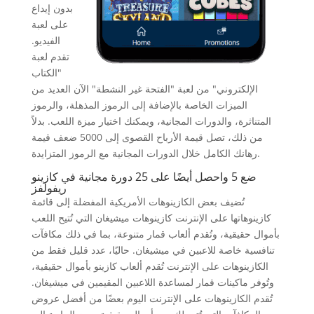
بدون إيداع
على لعبة
الفيديو.
تقدم لعبة
"الكتاب
الإلكتروني" من لعبة "الفتحة غير النشطة" الآن العديد من
الميزات الخاصة بالإضافة إلى الرموز المذهلة، والرموز
المتناثرة، والدورات المجانية، ويمكنك اختيار ميزة اللعب. بدلاً
من ذلك، تصل قيمة الأرباح القصوى إلى 5000 ضعف قيمة
رهانك الكامل خلال الدورات المجانية مع الرموز المتزايدة.
ضع 5 واحصل أيضًا على 25 دورة مجانية في كازينو
ريفولفز
تُضيف بعض الكازينوهات الأمريكية المفضلة إلى قائمة
كازينوهاتها على الإنترنت كازينوهات ميشيغان التي تُتيح اللعب
بأموال حقيقية، وتُقدم ألعاب قمار متنوعة، بما في ذلك مكافآت
تنافسية خاصة للاعبين في ميشيغان. حاليًا، عدد قليل فقط من
الكازينوهات على الإنترنت تُقدم ألعاب كازينو بأموال حقيقية،
وتُوفر ماكينات قمار لمساعدة اللاعبين المقيمين في ميشيغان.
تُقدم الكازينوهات على الإنترنت اليوم بعضًا من أفضل عروض