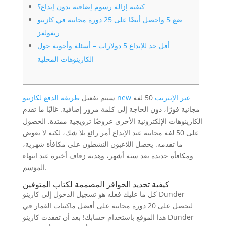
كيفية إزالة رسوم إضافية بدون إيداع؟
ضع 5 واحصل أيضًا على 25 دورة مجانية في كازينو
ريفولفز
أقل حد للإيداع 5 دولارات – أسئلة وأجوبة حول
الكازينوهات المحلية
طريقة الدفع لكازينو new عبر الإنترنت
50 لفة
سيتم تفعيل
مجانية فورًا، دون الحاجة إلى كلمة مرور إضافية. غالبًا ما تقدم
الكازينوهات الإلكترونية الأخرى عروضًا ترويجية ممتدة. الحصول
على 50 لفة مجانية عند الإيداع أمر رائع بلا شك، لكنه لا يعوض
ما تقدمه.
يحصل اللاعبون النشطون على مكافأة شهرية،
ومكافأة جديدة بعد ستة أشهر، وهدية زفاف أخيرة عند انتهاء
الموسم.
كيفية تحديد الحوافز المصممة لكتاب المتوفين
كل ما عليك فعله هو تسجيل الدخول إلى كازينو Dunder
لتحصل على 20 دورة مجانية على أفضل ماكينات القمار في
هذا الموقع باستخدام حسابك! بعد أن تفقدت كازينو Dunder