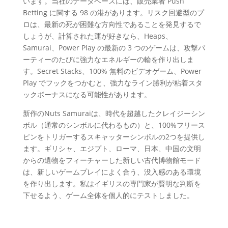
います。当社のデータベースには、販売業者 Push
Betting に関する 98 の港があります。リスク回避型のプ
ロは、最新の死が困難な方向性であることを発見するで
しょうが、計算された運が好きなら、Heaps、
Samurai、Power Play の最新の 3 つのゲームは、攻撃パ
ーティーのたびに強力なエネルギーの輪を作り出しま
す。Secret Stacks、100% 無料のビデオゲーム、Power
Play でフックをつかむと、強力なライン勝利が粘着スタ
ックボーナスになる可能性があります。
新作のNuts Samuraiは、時代を超越したクレイジーシン
ボル（通常のシンボルに代わるもの）と、100%フリース
ピンをトリガーするスキャッターシンボルの2つを提供し
ます。ギリシャ、エジプト、ローマ、日本、中国の文明
からの遺物をフィーチャーした新しい古代博物館モード
は、新しいゲームプレイによく合う、没入感のある環境
を作り出します。私はイギリスの専門家が賢明な判断を
下せるよう、ゲーム全体を個人的にテストしました。