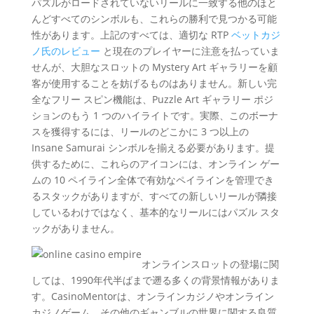
パズルがロードされていないリールに一致する他のほと
んどすべてのシンボルも、これらの勝利で見つかる可能
性があります。上記のすべては、適切な RTP
ベットカジ
ノ氏のレビュー
と現在のプレイヤーに注意を払っていま
せんが、大胆なスロットの Mystery Art ギャラリーを顧
客が使用することを妨げるものはありません。新しい完
全なフリー スピン機能は、Puzzle Art ギャラリー ポジ
ションのもう 1 つのハイライトです。実際、このボーナ
スを獲得するには、リールのどこかに 3 つ以上の
Insane Samurai シンボルを揃える必要があります。提
供するために、これらのアイコンには、オンライン ゲー
ムの 10 ペイライン全体で有効なペイラインを管理でき
るスタックがありますが、すべての新しいリールが隣接
しているわけではなく、基本的なリールにはパズル スタ
ックがありません。
オンラインスロットの登場に関
しては、1990年代半ばまで遡る多くの背景情報がありま
す。CasinoMentorは、オンラインカジノやオンライン
カジノゲーム、その他のギャンブルの世界に関する良質