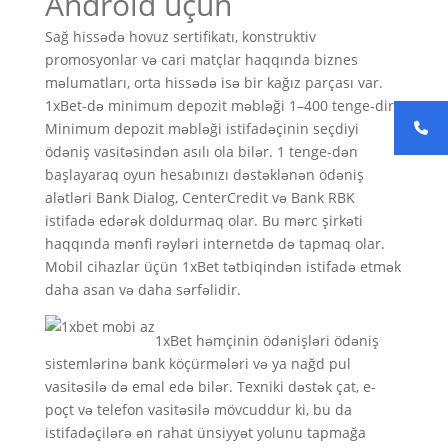
Android üçün
Sağ hissədə hovuz sertifikatı, konstruktiv
promosyonlar və cari matçlar haqqında biznes
məlumatları, orta hissədə isə bir kağız parçası var.
1xBet-də minimum depozit məbləği 1–400 tenge-dir.
Minimum depozit məbləği istifadəçinin seçdiyi
ödəniş vasitəsindən asılı ola bilər. 1 tenge-dən
başlayaraq oyun hesabınızı dəstəklənən ödəniş
alətləri Bank Dialog, CenterCredit və Bank RBK
istifadə edərək doldurmaq olar. Bu mərc şirkəti
haqqında mənfi rəyləri internetdə də tapmaq olar.
Mobil cihazlar üçün 1xBet tətbiqindən istifadə etmək
daha asan və daha sərfəlidir.
1xBet həmçinin ödənişləri ödəniş
sistemlərinə bank köçürmələri və ya nağd pul
vasitəsilə də emal edə bilər. Texniki dəstək çat, e-
poçt və telefon vasitəsilə mövcuddur ki, bu da
istifadəçilərə ən rahat ünsiyyət yolunu tapmağa