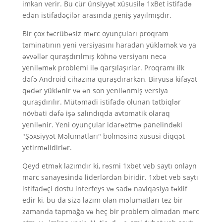
imkan verir. Bu cür ünsiyyət xüsusilə 1xBet istifadə
edən istifadəçilər arasında geniş yayılmışdır.
Bir çox təcrübəsiz mərc oyunçuları proqram
təminatının yeni versiyasını haradan yükləmək və ya
əvvəllər quraşdırılmış köhnə versiyanı necə
yeniləmək problemi ilə qarşılaşırlar. Proqramı ilk
dəfə Android cihazına quraşdırarkən, Biryusa kifayət
qədər yüklənir və ən son yenilənmiş versiya
quraşdırılır. Mütəmadi istifadə olunan tətbiqlər
növbəti dəfə işə salındıqda avtomatik olaraq
yenilənir. Yeni oyunçular idarəetmə panelindəki
"Şəxsiyyət Məlumatları" bölməsinə xüsusi diqqət
yetirməlidirlər.
Qeyd etmək lazımdır ki, rəsmi 1xbet veb saytı onlayn
mərc sənayesində liderlərdən biridir. 1xbet veb saytı
istifadəçi dostu interfeys və sadə naviqasiya təklif
edir ki, bu da sizə lazım olan məlumatları tez bir
zamanda tapmağa və heç bir problem olmadan mərc