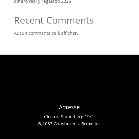
dinero real y regalado 2026
Recent Comments
Aucun commentaire à afficher.
Adresse
Clos du Sippelberg 19/2,
B-1083 Ganshoren – Bruxelles