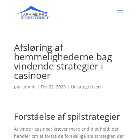
Afsløring af
hemmelighederne bag
vindende strategier i
casinoer
par
admin
|
Fév 22, 2026
|
Uncategorized
Forståelse af spilstrategier
At vinde i casinoer kræver mere end blot held; det
handler om at forstå de forskellige spilstrategier, der