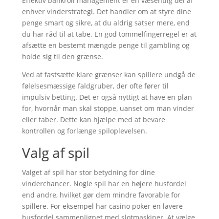
Effektiv bankroll management er en væsentlig del af
enhver vinderstrategi. Det handler om at styre dine
penge smart og sikre, at du aldrig satser mere, end
du har råd til at tabe. En god tommelfingerregel er at
afsætte en bestemt mængde penge til gambling og
holde sig til den grænse.
Ved at fastsætte klare grænser kan spillere undgå de
følelsesmæssige faldgruber, der ofte fører til
impulsiv betting. Det er også nyttigt at have en plan
for, hvornår man skal stoppe, uanset om man vinder
eller taber. Dette kan hjælpe med at bevare
kontrollen og forlænge spiloplevelsen.
Valg af spil
Valget af spil har stor betydning for dine
vinderchancer. Nogle spil har en højere husfordel
end andre, hvilket gør dem mindre favorable for
spillere. For eksempel har casino poker en lavere
husfordel sammenlignet med slotmaskiner. At vælge