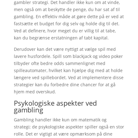
gambler strategi. Det handler ikke kun om at vinde,
men også om at beskytte de penge, du har sat af til
gambling. En effektiv måde at gøre dette på er ved at
fastsætte et budget for dig selv og holde dig til det.
Ved at definere, hvor meget du er villig til at tabe,
kan du begrænse erstatningen af tabt kapital.
Derudover kan det være nyttigt at vælge spil med
lavere husfordele. Spill som blackjack og video poker
tilbyder ofte bedre odds sammenlignet med
spilleautomater, hvilket kan hjælpe dig med at holde
længere ved spillebordet. Ved at implementere disse
strategier kan du forbedre dine chancer for at gå
hjem med overskud.
Psykologiske aspekter ved
gambling
Gambling handler ikke kun om matematik og
strategi; de psykologiske aspekter spiller også en stor
rolle. Det er vigtigt at være opmærksom på dine