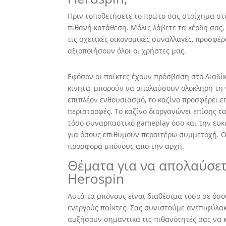
Πριν τοποθετήσετε το πρώτο σας στοίχημα στο
πιθανή κατάθεση. Μόλις λάβετε τα κέρδη σας,
τις σχετικές οικονομικές συναλλαγές, προσφ
αξιοποιήσουν όλοι οι χρήστες μας.
Εφόσον οι παίκτες έχουν πρόσβαση στο Διαδί
κινητά, μπορούν να απολαύσουν ολόκληρη τη 
επιπλέον ενθουσιασμό, το καζίνο προσφέρει 
περιστροφές. Το καζίνο διοργανώνει επίσης τ
τόσο συναρπαστικό gameplay όσο και την ευκα
για όσους επιθυμούν περαιτέρω συμμετοχή. Ο
προσφορά μπόνους από την αρχή.
Θέματα για να απολαύσετ
Herospin
Αυτά τα μπόνους είναι διαθέσιμα τόσο σε όσο
ενεργούς παίκτες. Σας συνιστούμε ανεπιφύλα
αυξήσουν σημαντικά τις πιθανότητές σας να κε