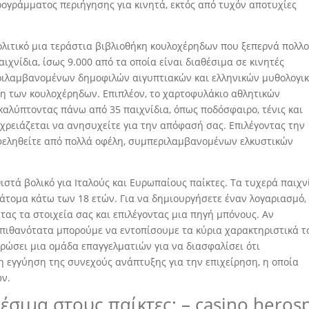
ρογράμματος περιήγησης για κινητά, εκτός από τυχόν αποτυχίες
πολιτικό μια τεράστια βιβλιοθήκη κουλοχέρηδων που ξεπερνά πολλ
ιχνίδια, ίσως 9.000 από τα οποία είναι διαθέσιμα σε κινητές
εριλαμβανομένων δημοφιλών αιγυπτιακών και ελληνικών μυθολογι
ρη των κουλοχέρηδων. Επιπλέον, το χαρτοφυλάκιο αθλητικών
καλύπτοντας πάνω από 35 παιχνίδια, όπως ποδόσφαιρο, τένις και
 χρειάζεται να ανησυχείτε για την απόφασή σας. Επιλέγοντας την
φεληθείτε από πολλά οφέλη, συμπεριλαμβανομένων ελκυστικών
θιστά βολικό για Ιταλούς και Ευρωπαίους παίκτες. Τα τυχερά παιχν
α άτομα κάτω των 18 ετών. Για να δημιουργήσετε έναν λογαριασμό,
ντας τα στοιχεία σας και επιλέγοντας μια πηγή μπόνους. Αν
 πιθανότατα μπορούμε να εντοπίσουμε τα κύρια χαρακτηριστικά τ
τρώσει μια ομάδα επαγγελματιών για να διασφαλίσει ότι
η εγγύηση της συνεχούς ανάπτυξης για την επιχείρηση, η οποία
ών.
έσιμα στους παίκτες; – casino heros