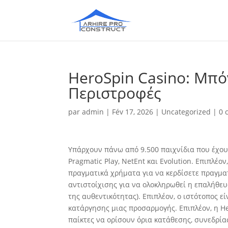
HeroSpin Casino: Μπό
Περιστροφές
par
admin
|
Fév 17, 2026
|
Uncategorized
|
0 
Υπάρχουν πάνω από 9.500 παιχνίδια που έχο
Pragmatic Play, NetEnt και Evolution. Επιπλέο
πραγματικά χρήματα για να κερδίσετε πραγμ
αντιστοίχισης για να ολοκληρωθεί η επαλήθε
της αυθεντικότητας). Επιπλέον, ο ιστότοπος ε
κατάργησης μιας προσαρμογής. Επιπλέον, η He
παίκτες να ορίσουν όρια κατάθεσης, συνεδρίας