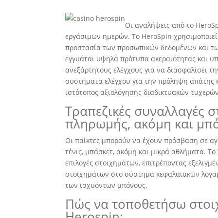
Οι αναλήψεις από το Hero
εργάσιμων ημερών. Το HeroSpin χρησιμοποιεί
προστασία των προσωπικών δεδομένων και τω
εγγυάται υψηλά πρότυπα ακεραιότητας και υπ
ανεξάρτητους ελέγχους για να διασφαλίσει τ
συστήματα ελέγχου για την πρόληψη απάτης κα
ιστότοπος αξιολόγησης διαδικτυακών τυχερών
Τραπεζικές συναλλαγές σ
πληρωμής, ακόμη και μπ
Οι παίκτες μπορούν να έχουν πρόσβαση σε αγ
τένις, μπάσκετ, ακόμη και μικρά αθλήματα. Τ
επιλογές στοιχημάτων, επιτρέποντας εξελιγμ
στοιχημάτων στο σύστημα κεφαλαιακών λογαρ
των ισχυόντων μπόνους.
Πώς να τοποθετήσω στοι
Herospin;