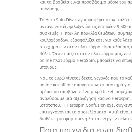
και τα βραβεία είναι προσβάσιμα μέσω του π
απόδοσης.
Το Hero Spin Disarray προσφέρει στον Ιταλό 
ανταγωνιστές, φιλοξενώντας επιπλέον 9.500 πα
συσκευές. Η ποικίλη ποικιλία θεμάτων, συμπ
κουλοχέρηδων, εξασφαλίζει κάτι για κάθε λάτ
στοιχημάτων στην πλατφόρμα είναι πλούσιο, 
βόλεϊ. Όταν παίζετε στην πλατφόρμα μας, δεν
online πλατφόρμα HeroSpin, μπορείτε να επω
μπόνους.
Ναι, το ευρώ γίνεται δεκτό, γεγονός που το κα
online και offline απαγορεύονται αυστηρά γι
πρέπει να υποβάλετε ένα μικρό ticket, παρέχο
αναλύσουμε μια αξιολόγηση καζίνο Herospin,
ιστότοπου. Η Herospin Confusion έχει συγκεν
επιτυγχάνονται τα αποτελέσματα. Αυτή είναι 
διαθέτει μια φημισμένη λίστα ενεργών πελατ
Ποια παιχνίδια είναι διαθ