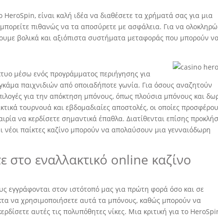
 HeroSpin, είναι καλή ιδέα να διαθέσετε τα χρήματά σας για μια
 μπορείτε πιθανώς να τα αποσύρετε με ασφάλεια. Για να ολοκληρ
έρουμε βολικά και αξιόπιστα συστήματα μεταφοράς που μπορούν ν
κτυο μέσω ενός προγράμματος περιήγησης για
γκάμα παιχνιδιών από οποιαδήποτε γωνία. Για όσους αναζητούν
επιλογές για την απόκτηση μπόνους, όπως πλούσια μπόνους και δω
ακτικά τουρνουά και εβδομαδιαίες αποστολές, οι οποίες προσφέρο
ιρία να κερδίσετε σημαντικά έπαθλα. Διατίθενται επίσης προκλήσ
ι νέοι παίκτες καζίνο μπορούν να απολαύσουν μια γενναιόδωρη
ε στο εναλλακτικό online καζίνο
υς εγγράφονται στον ιστότοπό μας για πρώτη φορά όσο και σε
κτα να χρησιμοποιήσετε αυτά τα μπόνους, καθώς μπορούν να
ρδίσετε αυτές τις πολυπόθητες νίκες. Μια κριτική για το HeroSpi