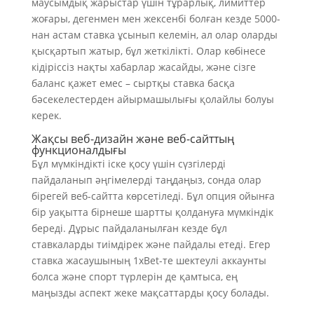
маусымдық жарыстар үшін тұрарлық, лимиттер
жоғары, дегенмен мен жексенбі болған кезде 5000-
нан астам ставка ұсынып келемін, ал олар оларды
қысқартып жатыр, бұл жеткілікті. Олар көбінесе
кідіріссіз нақты хабарлар жасайды, және сізге
баланс қажет емес – сыртқы ставка басқа
бәсекелестерден айырмашылығы қолайлы болуы
керек.
Жақсы веб-дизайн және веб-сайттың
функционалдығы
Бұл мүмкіндікті іске қосу үшін сүзгілерді
пайдаланып әңгімелерді таңдаңыз, сонда олар
бірегей веб-сайтта көрсетіледі. Бұл опция ойынға
бір уақытта бірнеше шартты қолдануға мүмкіндік
береді. Дұрыс пайдаланылған кезде бұл
ставкаларды тиімдірек және пайдалы етеді. Егер
ставка жасаушының 1xBet-те шектеулі аккаунты
болса және спорт түрлерін де қамтыса, ең
маңызды аспект жеке мақсаттарды қосу болады.