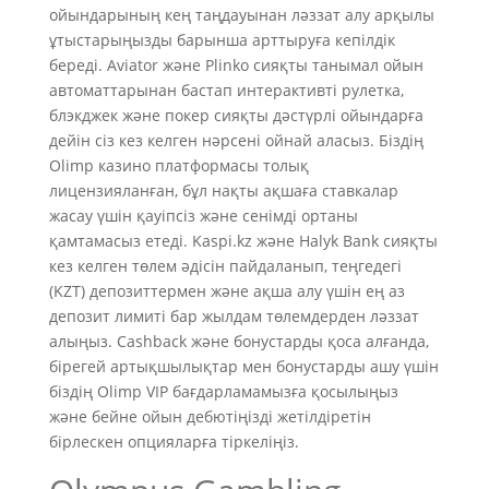
ойындарының кең таңдауынан ләззат алу арқылы
ұтыстарыңызды барынша арттыруға кепілдік
береді. Aviator және Plinko сияқты танымал ойын
автоматтарынан бастап интерактивті рулетка,
блэкджек және покер сияқты дәстүрлі ойындарға
дейін сіз кез келген нәрсені ойнай аласыз.
Біздің
Olimp казино платформасы толық
лицензияланған, бұл нақты ақшаға ставкалар
жасау үшін қауіпсіз және сенімді ортаны
қамтамасыз етеді. Kaspi.kz және Halyk Bank сияқты
кез келген төлем әдісін пайдаланып, теңгедегі
(KZT) депозиттермен және ақша алу үшін ең аз
депозит лимиті бар жылдам төлемдерден ләззат
алыңыз. Cashback және бонустарды қоса алғанда,
бірегей артықшылықтар мен бонустарды ашу үшін
біздің Olimp VIP бағдарламамызға қосылыңыз
және бейне ойын дебютіңізді жетілдіретін
бірлескен опцияларға тіркеліңіз.