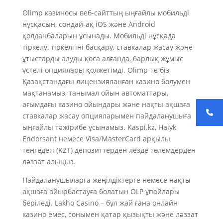
Olimp казиносы веб-сайттың ыңғайлы мобильді
нұсқасын, сондай-ақ iOS және Android
қолданбаларын ұсынады. Мобильді нұсқада
тіркелу, тіркелгіні басқару, ставкалар жасау және
ұтыстарды алуды қоса алғанда, барлық жұмыс
үстелі опциялары қолжетімді. Olimp-те біз
Қазақстандағы лицензияланған казино болумен
мақтанамыз, танымал ойын автоматтары,
ағымдағы казино ойындары және нақты ақшаға
ставкалар жасау опцияларымен пайдаланушыға
ыңғайлы тәжірибе ұсынамыз. Kaspi.kz, Halyk
Endorsant немесе Visa/MasterCard арқылы
теңгедегі (KZT) депозиттерден лезде төлемдерден
ләззат алыңыз.
Пайдаланушыларға жеңілдіктерге немесе нақты
ақшаға айырбастауға болатын OLP ұпайлары
беріледі. Lakho Casino – бұл жай ғана онлайн
казино емес, сонымен қатар қызықты және ләззат