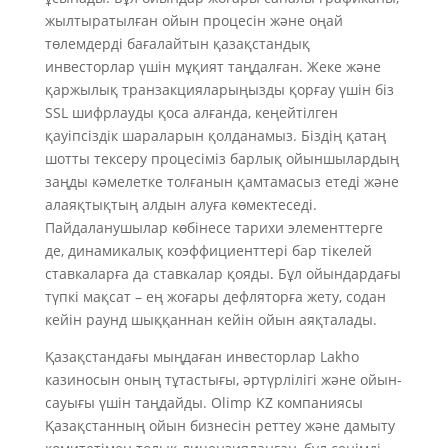
жылтыратылған ойын процесін және оңай
төлемдерді бағалайтын қазақстандық
инвесторлар үшін мұқият таңдалған. Жеке және
қаржылық транзакцияларыңызды қорғау үшін біз
SSL шифрлауды қоса алғанда, кеңейтілген
қауіпсіздік шараларын қолданамыз. Біздің қатаң
шотты тексеру процесіміз барлық ойыншылардың
заңды кәмелетке толғанын қамтамасыз етеді және
алаяқтықтың алдын алуға көмектеседі.
Пайдаланушылар көбінесе тарихи элементтерге
де, динамикалық коэффициенттері бар тікелей
ставкаларға да ставкалар қояды. Бұл ойындардағы
түпкі мақсат – ең жоғары дефляторға жету, содан
кейін раунд шыққаннан кейін ойын аяқталады.
Қазақстандағы мыңдаған инвесторлар Lakho
казиносын оның тұтастығы, әртүрлілігі және ойын-
сауығы үшін таңдайды. Olimp KZ компаниясы
Қазақстанның ойын бизнесін реттеу және дамыту