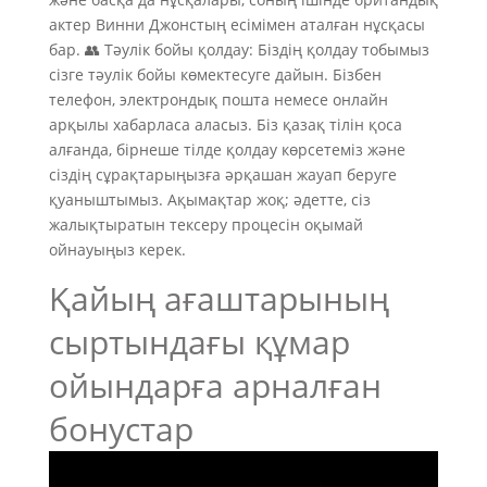
актер Винни Джонстың есімімен аталған нұсқасы
бар. 👥 Тәулік бойы қолдау: Біздің қолдау тобымыз
сізге тәулік бойы көмектесуге дайын. Бізбен
телефон, электрондық пошта немесе онлайн
арқылы хабарласа аласыз. Біз қазақ тілін қоса
алғанда, бірнеше тілде қолдау көрсетеміз және
сіздің сұрақтарыңызға әрқашан жауап беруге
қуаныштымыз. Ақымақтар жоқ; әдетте, сіз
жалықтыратын тексеру процесін оқымай
ойнауыңыз керек.
Қайың ағаштарының
сыртындағы құмар
ойындарға арналған
бонустар