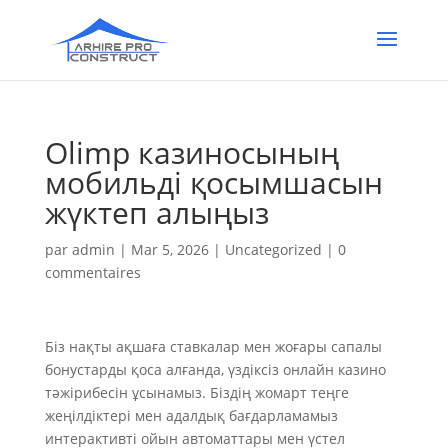
Olimp казиносының
мобильді қосымшасын
жүктеп алыңыз
par
admin
|
Mar 5, 2026
|
Uncategorized
|
0
commentaires
Біз нақты ақшаға ставкалар мен жоғары сапалы
бонустарды қоса алғанда, үздіксіз онлайн казино
тәжірибесін ұсынамыз. Біздің жомарт теңге
жеңілдіктері мен адалдық бағдарламамыз
интерактивті ойын автоматтары мен үстел