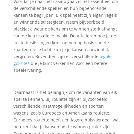
Voordat je naar het casino gaat, is het essentieel om
de verschillende spellen en hun bijbehorende
kansen te begrijpen. Elk spel heeft zijn eigen regels
en winnende strategieën. Neem bijvoorbeeld
blackjack, waar de kans om te winnen sterk afhangt
van de keuzes die je maakt. Door te leren hoe je de
juiste beslissingen kunt nemen op basis van de
kaarten die je hebt, kun je je kansen aanzienlijk
vergroten. Bovendien zijn er verschillende
legale
goksites
die je kunt verkennen voor een betere
speelervaring.
Daarnaast is het belangrijk om de varianten van elk
spel te kennen. Bij roulette zijn er bijvoorbeeld
verschillende inzetmogelijkheden en soorten
wagens, zoals Europees en Amerikaans roulette.
Europees roulette heeft een lagere huisvoordeel, wat
betekent dat je kansen om te winnen groter zijn.
Zorg ervoor dat je de nuances van elk spel begrijpt