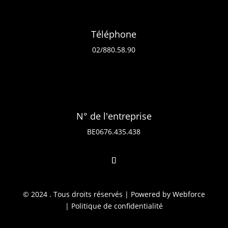
Téléphone
02/880.58.90
N° de l'entreprise
BE0676.435.438
© 2024 . Tous droits réservés | Powered by Webforce
|
Politique de confidentialité