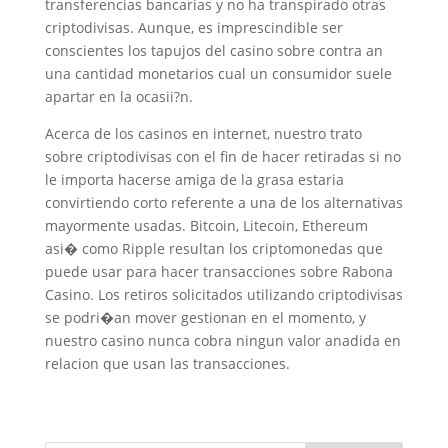
transferencias bancarias y no ha transpirado otras
criptodivisas. Aunque, es imprescindible ser
conscientes los tapujos del casino sobre contra an
una cantidad monetarios cual un consumidor suele
apartar en la ocasii?n.
Acerca de los casinos en internet, nuestro trato
sobre criptodivisas con el fin de hacer retiradas si no
le importa hacerse amiga de la grasa estaria
convirtiendo corto referente a una de los alternativas
mayormente usadas. Bitcoin, Litecoin, Ethereum
asi� como Ripple resultan los criptomonedas que
puede usar para hacer transacciones sobre Rabona
Casino. Los retiros solicitados utilizando criptodivisas
se podri�an mover gestionan en el momento, y
nuestro casino nunca cobra ningun valor anadida en
relacion que usan las transacciones.