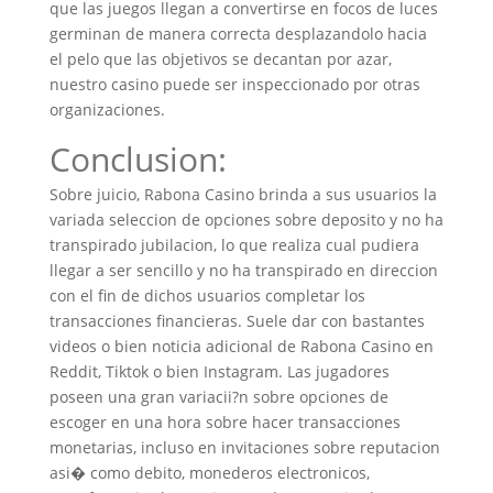
que las juegos llegan a convertirse en focos de luces
germinan de manera correcta desplazandolo hacia
el pelo que las objetivos se decantan por azar,
nuestro casino puede ser inspeccionado por otras
organizaciones.
Conclusion:
Sobre juicio, Rabona Casino brinda a sus usuarios la
variada seleccion de opciones sobre deposito y no ha
transpirado jubilacion, lo que realiza cual pudiera
llegar a ser sencillo y no ha transpirado en direccion
con el fin de dichos usuarios completar los
transacciones financieras. Suele dar con bastantes
videos o bien noticia adicional de Rabona Casino en
Reddit, Tiktok o bien Instagram. Las jugadores
poseen una gran variacii?n sobre opciones de
escoger en una hora sobre hacer transacciones
monetarias, incluso en invitaciones sobre reputacion
asi� como debito, monederos electronicos,