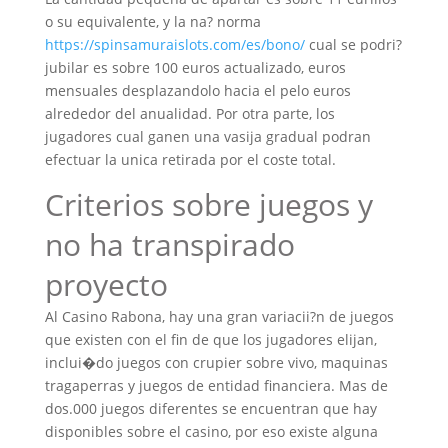
o su equivalente, y la na? norma
https://spinsamuraislots.com/es/bono/
cual se podri?
jubilar es sobre 100 euros actualizado, euros
mensuales desplazandolo hacia el pelo euros
alrededor del anualidad. Por otra parte, los
jugadores cual ganen una vasija gradual podran
efectuar la unica retirada por el coste total.
Criterios sobre juegos y
no ha transpirado
proyecto
Al Casino Rabona, hay una gran variacii?n de juegos
que existen con el fin de que los jugadores elijan,
inclui�do juegos con crupier sobre vivo, maquinas
tragaperras y juegos de entidad financiera. Mas de
dos.000 juegos diferentes se encuentran que hay
disponibles sobre el casino, por eso existe alguna