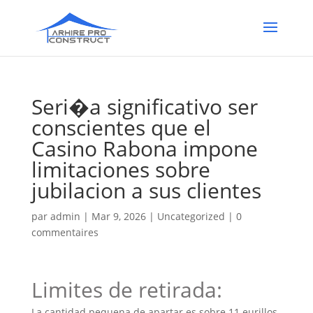
Seri�a significativo ser
conscientes que el
Casino Rabona impone
limitaciones sobre
jubilacion a sus clientes
par
admin
|
Mar 9, 2026
|
Uncategorized
|
0
commentaires
Limites de retirada:
La cantidad pequena de apartar es sobre 11 eurillos