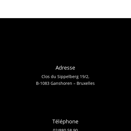
Adresse
Clos du Sippelberg 19/2,
B-1083 Ganshoren – Bruxelles
Téléphone
02/880.58.90