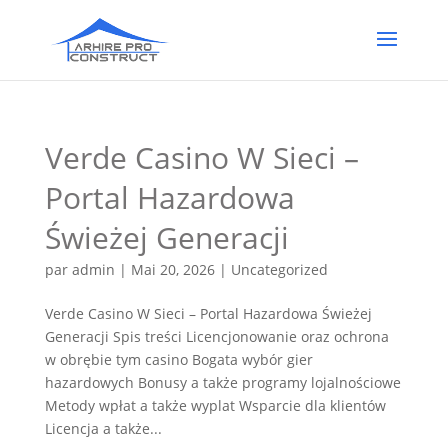
Verde Casino W Sieci –
Portal Hazardowa
Świeżej Generacji
par
admin
|
Mai 20, 2026
|
Uncategorized
Verde Casino W Sieci – Portal Hazardowa Świeżej
Generacji Spis treści Licencjonowanie oraz ochrona
w obrębie tym casino Bogata wybór gier
hazardowych Bonusy a także programy lojalnościowe
Metody wpłat a także wyplat Wsparcie dla klientów
Licencja a także...