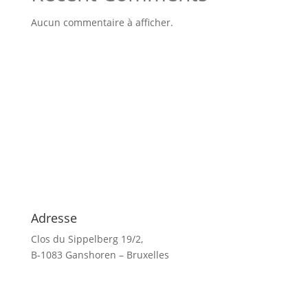
Aucun commentaire à afficher.
Adresse
Clos du Sippelberg 19/2,
B-1083 Ganshoren – Bruxelles