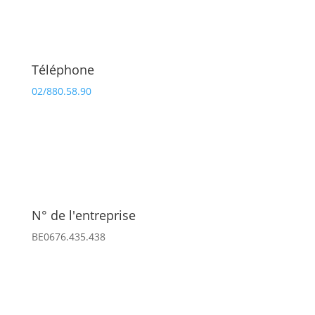
Téléphone
02/880.58.90
N° de l'entreprise
BE0676.435.438