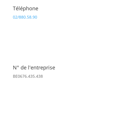
Téléphone
02/880.58.90
N° de l'entreprise
BE0676.435.438