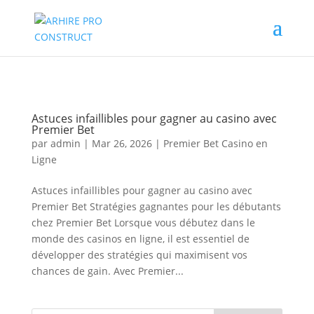
02/880.58.90
Astuces infaillibles pour gagner au casino avec
Premier Bet
par
admin
|
Mar 26, 2026
|
Premier Bet Casino en
Ligne
Astuces infaillibles pour gagner au casino avec
Premier Bet Stratégies gagnantes pour les débutants
chez Premier Bet Lorsque vous débutez dans le
monde des casinos en ligne, il est essentiel de
développer des stratégies qui maximisent vos
chances de gain. Avec Premier...