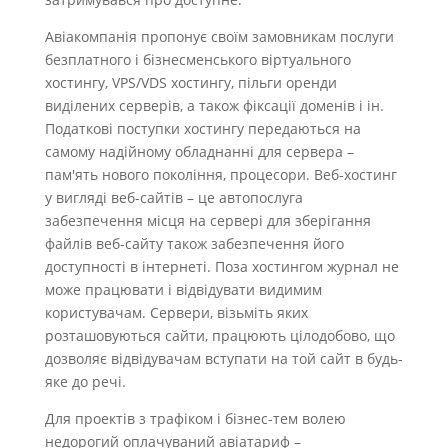
Авіакомпанія пропонує своїм замовникам послуги
безплатного і бізнесменського віртуального
хостингу, VPS/VDS хостингу, пільги оренди
виділених серверів, а також фіксації доменів і ін.
Податкові поступки хостингу передаються на
самому надійному обладнанні для сервера –
пам'ять нового покоління, процесори. Веб-хостинг
у вигляді веб-сайтів – це автопослуга
забезпечення місця на сервері для зберігання
файлів веб-сайту також забезпечення його
доступності в інтернеті. Поза хостингом журнал не
може працювати і відвідувати видимим
користувачам. Сервери, візьміть яких
розташовуються сайти, працюють цілодобово, що
дозволяє відвідувачам вступати на той сайт в будь-
яке до речі.
Для проектів з трафіком і бізнес-тем волею
недорогий оплачуваний авіатариф –