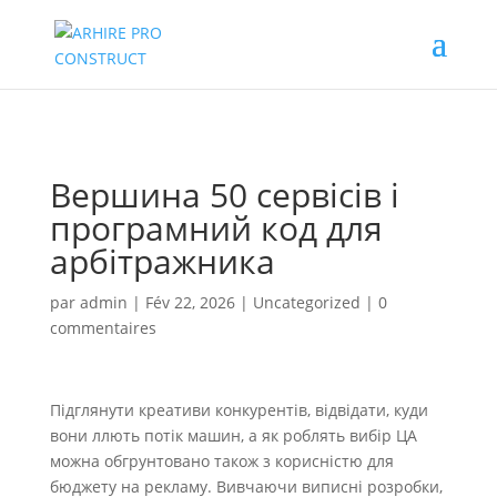
02/880.58.90
Вершина 50 сервісів і
програмний код для
арбітражника
par
admin
|
Fév 22, 2026
|
Uncategorized
|
0
commentaires
Підглянути креативи конкурентів, відвідати, куди
вони ллють потік машин, а як роблять вибір ЦА
можна обгрунтовано також з корисністю для
бюджету на рекламу. Вивчаючи виписні розробки,