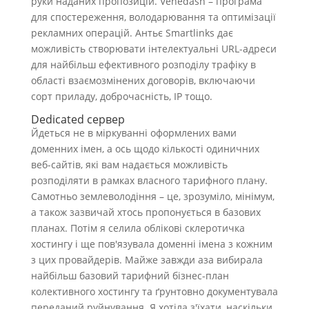
руки наданих пропозицій. Venedash – програма
для спостереження, володарювання та оптимізації
рекламних операцій. Антьє Smartlinks дає
можливість створювати інтелектуальні URL-адреси
для найбільш ефективного розподілу трафіку в
області взаємозмінених договорів, включаючи
сорт приладу, доброчасність, IP тощо.
Dedicated сервер
Йдеться не в міркуванні оформлених вами
доменних імен, а ось щодо кількості одиничних
веб-сайтів, які вам надається можливість
розподіляти в рамках власного тарифного плану.
Самотньо землеволодіння – це, зрозуміло, мінімум,
а також зазвичай хтось пропонується в базових
планах. Потім я селила облікові склеротичка
хостингу і ще пов'язувала доменні імена з кожним
з цих провайдерів. Майже завжди аза вибирала
найбільш базовий тарифний бізнес-план
колективного хостингу та ґрунтовно документувала
переданий руйнування. Я хотіла з'їхати, наскільки