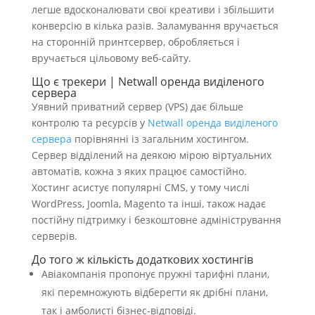
легше вдосконалювати свої креативи і збільшити
конверсію в кілька разів.
Заламування вручається
на сторонній принтсервер, обробляється і
вручається цільовому веб-сайту.
Що є трекери | Netwall оренда виділеного
сервера
Уявний приватний сервер (VPS) дає більше
контролю та ресурсів у
Netwall оренда виділеного
сервера
порівнянні із загальним хостингом.
Сервер відділений на деякою мірою віртуальних
автоматів, кожна з яких працює самостійно.
Хостинг асистує популярні CMS, у тому числі
WordPress, Joomla, Magento та інші, також надає
постійну підтримку і безкоштовне адміністрування
серверів.
До того ж кількість додаткових хостингів
Авіакомпанія пропонує пружні тарифні плани,
які перемножують відберегти як дрібні плани,
так і амболисті бізнес-відповіді.