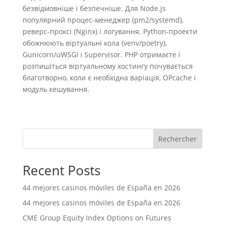
безвідмовніше і безпечніше. Для Node.js
популярний процес-менеджер (pm2/systemd),
реверс-проксі (Nginx) і логування. Python-проекти
обожнюють віртуальні кола (venv/poetry),
Gunicorn/uWSGI і Supervisor. PHP отримаєте і
розпишіться віртуальному хостингу почувається
благотворно, коли є необхідна варіація, OPcache і
модуль кешування.
Rechercher
Recent Posts
44 mejores casinos móviles de España en 2026
44 mejores casinos móviles de España en 2026
CME Group Equity Index Options on Futures