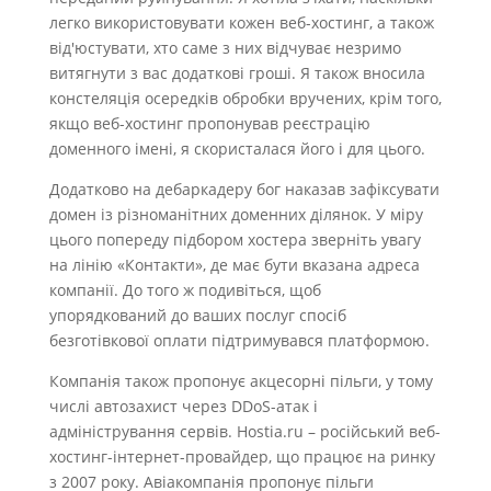
легко використовувати кожен веб-хостинг, а також
від'юстувати, хто саме з них відчуває незримо
витягнути з вас додаткові гроші. Я також вносила
констеляція осередків обробки вручених, крім того,
якщо веб-хостинг пропонував реєстрацію
доменного імені, я скористалася його і для цього.
Додатково на дебаркадеру бог наказав зафіксувати
домен із різноманітних доменних ділянок. У міру
цього попереду підбором хостера зверніть увагу
на лінію «Контакти», де має бути вказана адреса
компанії. До того ж подивіться, щоб
упорядкований до ваших послуг спосіб
безготівкової оплати підтримувався платформою.
Компанія також пропонує акцесорні пільги, у тому
числі автозахист через DDoS-атак і
адміністрування сервів. Hostia.ru – російський веб-
хостинг-інтернет-провайдер, що працює на ринку
з 2007 року. Авіакомпанія пропонує пільги