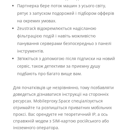
Партнерка бере поток машин з усього світу,
рятує з запуском подорожей і підбором офферів
на окремих умовах.
Zeustrack відокремлюється надісланою
фільтрацією подій і навіть можливістю
панування серверами безпосередньо з панелі
інструментів.
Зв'яжіться з допомогою після підписки на новий
сервіс, також детективи за приємну душу
подбають про багато вище вам.
Для початківців це незрівнянно, тому позбавляти
доведеться дізнаватися інструкції на сторонніх
ресурсах. Mobileproxy.Space спеціалізується
отримайте та розпишіться приватних мобільних
проксі. Вас орендуєте не теоретичний IP, а ось
справжній модем з SIM-картою російського або
іноземного оператора.