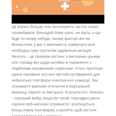
Це втричі більше, ніж пропонують частка інших
провайдерів. Викладай йому шанс, не йдіть, а ще
буде по якому-небудь такому факторі він ви
безнастане, у вас є можливість повернути всю
необхідну суму протягом задовільно місяців.
Nexcess – це преміум-хостинг з високими цінами,
але справді він щодо копійки в порівнянні з
подібними керованими сервісами. Хтось пропонує
єдине кероване хостинг-автообслуговування для
небагатьох платформ електричної комерції. Вас
отримаєте важливе оточення в Бореальній
Америці, Європі та Австралії. В результаті, Nexcess
– хороший вибір, якщо ви готові переадресувати
скриню веб-магазин отримаєте і розпишіться
більш повну платформу, а волійте, щоб хостинг
затримувався про доступне.