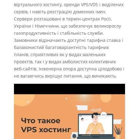
віртуального хостингу, оренди VPS/VDS і виділених
сервів, і навіть реєстрацію доменних імен.
Сервери розташовані в термін-центрах Росії,
України і Німеччини, що забезпечує великорослу
газопродуктивність і стабільність служби.
Замовники відзначають доступні тарифна ставка і
балахонистий багатоваріантність тарифних
планів, сприятливих як у видах маленьких
проектів, так і у видах амболистих колективних
веб-сайтів. Інженерна опора доступна цілодобово і
не вагаючись вирішує питання, що виникають.