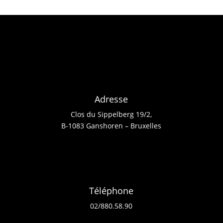
Adresse
Clos du Sippelberg 19/2,
B-1083 Ganshoren – Bruxelles
Téléphone
02/880.58.90