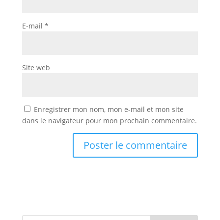
E-mail
*
Site web
Enregistrer mon nom, mon e-mail et mon site
dans le navigateur pour mon prochain commentaire.