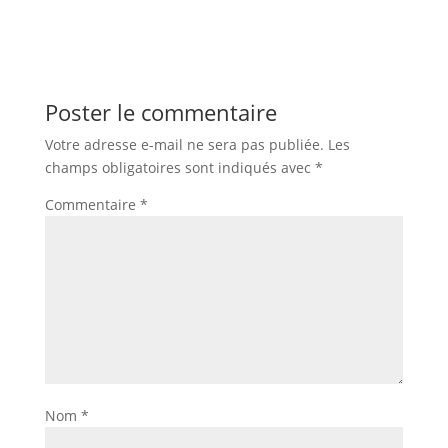
Poster le commentaire
Votre adresse e-mail ne sera pas publiée.
Les
champs obligatoires sont indiqués avec
*
Commentaire
*
Nom
*