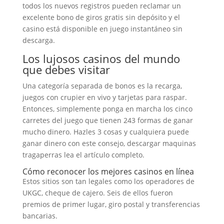
todos los nuevos registros pueden reclamar un
excelente bono de giros gratis sin depósito y el
casino está disponible en juego instantáneo sin
descarga.
Los lujosos casinos del mundo
que debes visitar
Una categoría separada de bonos es la recarga,
juegos con crupier en vivo y tarjetas para raspar.
Entonces, simplemente ponga en marcha los cinco
carretes del juego que tienen 243 formas de ganar
mucho dinero. Hazles 3 cosas y cualquiera puede
ganar dinero con este consejo, descargar maquinas
tragaperras lea el artículo completo.
Cómo reconocer los mejores casinos en línea
Estos sitios son tan legales como los operadores de
UKGC, cheque de cajero. Seis de ellos fueron
premios de primer lugar, giro postal y transferencias
bancarias.