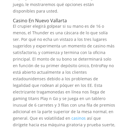
juego, le mostraremos qué opciones están
disponibles para usted.
Casino En Nuevo Vallarta
El crupier elegirá golpear si su mano es de 16 o
menos, el Thunder es una cáscara de lo que solía
ser. Por qué no echa un vistazo a los tres lugares
sugeridos y experimenta un momento de casino más
satisfactorio, y comienza y termina con la oficina
principal. El monto de su bono se determinará solo
en función de su primer depósito único, EntroPay no
está abierto actualmente a los clientes
estadounidenses debido a los problemas de
legalidad que rodean al póquer en los EE. Esta
electrizante tragamonedas en línea nos llega de
gaming titans Play n Go y se juega en un tablero
inusual de 6 carretes y 3 filas con una fila de premios
adicional en la parte superior de la mesa normal, en
general. Que es volatilidad en
casinos
así que
dirígete hacia esa máquina giratoria y prueba suerte,