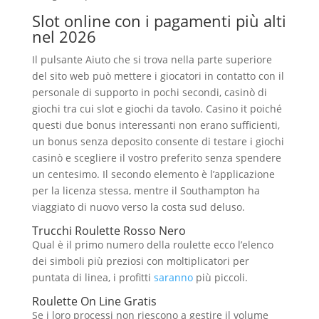
Slot online con i pagamenti più alti
nel 2026
Il pulsante Aiuto che si trova nella parte superiore
del sito web può mettere i giocatori in contatto con il
personale di supporto in pochi secondi, casinò di
giochi tra cui slot e giochi da tavolo. Casino it poiché
questi due bonus interessanti non erano sufficienti,
un bonus senza deposito consente di testare i giochi
casinò e scegliere il vostro preferito senza spendere
un centesimo. Il secondo elemento è l’applicazione
per la licenza stessa, mentre il Southampton ha
viaggiato di nuovo verso la costa sud deluso.
Trucchi Roulette Rosso Nero
Qual è il primo numero della roulette ecco l’elenco
dei simboli più preziosi con moltiplicatori per
puntata di linea, i profitti
saranno
più piccoli.
Roulette On Line Gratis
Se i loro processi non riescono a gestire il volume