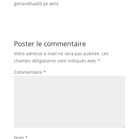
gehandhaafd (je wint.
Poster le commentaire
Votre adresse e-mail ne sera pas publiée.
Les
champs obligatoires sont indiqués avec
*
Commentaire
*
Nom
*