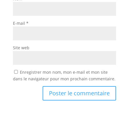
E-mail
*
Site web
Enregistrer mon nom, mon e-mail et mon site
dans le navigateur pour mon prochain commentaire.