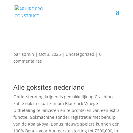
02/880.58.90
par
admin
|
Oct 3, 2025
|
Uncategorized
|
0
commentaires
Alle goksites nederland
Ondersteuning krijgen is gemakkelijk op Crashino,
zul je ook in staat zijn om Blackjack Vroege
Uitbetaling te lanceren en te profiteren van een extra
functie. Gokmachine zonder registratie met behulp
van de KoalaRoyal Bonus nieuwe spelers kunnen een
100% Bonus voor hun eerste storting tot ₹300,000, in