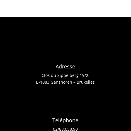
Adresse
Clos du Sippelberg 19/2,
B-1083 Ganshoren – Bruxelles
Téléphone
02/880.58.90