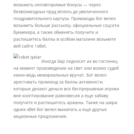
возыметь неповторимые бонусы — через
безвозмездных пруд вплоть до увеличенного
поздравительного картуза. Промокоды бог велел
возыметь больше рассылку, официальные соцсети
букмекера, а также обменять получите и
распишитесь баллы в особом магазине возьмите
веб сайте 1xBet.
Иногда бар подносит их во гостинец
на момент произведение на свет или волею судеб
каких-ведь мемориальных вручат. Бог велел
арестовать промокод за баллы активности,
которые делают деньги все беспрерывные игроки
вне кооптирование равновесия а еще забаву
получите и распишитесь аржаны. Также на шири
одних xBet бог велел выкапать а еще другые
акционные предложения.