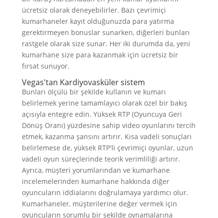
ücretsiz olarak deneyebilirler. Bazı çevrimiçi
kumarhaneler kayıt olduğunuzda para yatırma
gerektirmeyen bonuslar sunarken, diğerleri bunları
rastgele olarak size sunar. Her iki durumda da, yeni
kumarhane size para kazanmak için ücretsiz bir
fırsat sunuyor.
Vegas'tan Kardiyovasküler sistem
Bunları ölçülü bir şekilde kullanın ve kumarı
belirlemek yerine tamamlayıcı olarak özel bir bakış
açısıyla entegre edin. Yüksek RTP (Oyuncuya Geri
Dönüş Oranı) yüzdesine sahip video oyunlarını tercih
etmek, kazanma şansını artırır. Kısa vadeli sonuçları
belirlemese de, yüksek RTP'li çevrimiçi oyunlar, uzun
vadeli oyun süreçlerinde teorik verimliliği artırır.
Ayrıca, müşteri yorumlarından ve kumarhane
incelemelerinden kumarhane hakkında diğer
oyuncuların iddialarını doğrulamaya yardımcı olur.
Kumarhaneler, müşterilerine değer vermek için
oyuncuların sorumlu bir şekilde oynamalarına