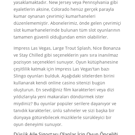
yasaklamaktadır. New Jersey veya Pennsylvania gibi
eyaletlerin aksine, Colorado henüz gerçek parayla
kumar oynanan çevrimiçi kumarhaneleri
düzenlememiştir. Abonelerimiz, önde gelen çevrimiçi
slot kumarhanelerinde bulunan tüm slot oyunlarının
tamamen güvenli olduğundan emin olabilirler.
Impress Las Vegas, Large Trout Splash, Nice Bonanza
ve Stay Chilled gibi seçeneklerin yanı sıra inanılmaz
pozisyon seçenekleri sunuyor. Oyun kütüphanesine
çeşitlilik katmak için Impress Las Vegas'tan bazı
Slingo oyunları bulduk. Aşağıdaki sitelerden birini
kullanarak kendi online casino sitenizi bugün
oluşturun. En sevdiğiniz film karakterleri veya dizi
yıldızlarıyla yeni makaraları döndürmek ister
miydiniz? Bu oyunlar popüler serilere dayanıyor ve
tanıdık karakterler, ünlü sahneler ve sizi başka bir
dünyaya götürebilecek müziklerle sürükleyici bir
oyun deneyimi sunuyor.
Düşük Aile Sigortası Olanlar İçin Oyun Önceliği