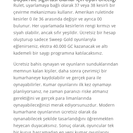
Rulet, uyarlamaya bağlı olarak 37 veya 38 kesirli bir
çevirme mekanizması kullanır. Amerikan ruletinde
kesirler 0 ile 36 arasında değişir ve ayrıca 00
bulunur. Her uyarlamada kesirlerin rengi kırmızı ve
siyah olabilir, ancak sıfır yeşildir. Ücretsiz bir hesap
oluşturup sadece Sweep Gold oyunlarıyla
eğlenirseniz, ekstra 40.000 GC kazanacak ve altı
kademeli bir saygı programına katılacaksınız.
Ücretsiz bahis oynayan ve oyunların sunduklarından
memnun kalan kişiler, daha sonra çevrimiçi bir
kumarhaneye kaydolabilir ve gerçek para ile
oynayabilirler. Kumar oyunlarını ilk kez oynamayı
planlıyorsanız, ne zaman paranızı riske atmanız
gerektiğini ve gerçek para limanlarında
oynayabileceğinizi merak ediyorsunuzdur. Modern
kumarhane oyunlarının ücretsiz olarak da
oynanabilecek şekilde tasarlandığını öğrenmekten
heyecan duyacaksınız. Sonuç olarak, oyuncular tek
bir kuruş harcamadan en yeni kumar oyunlarını