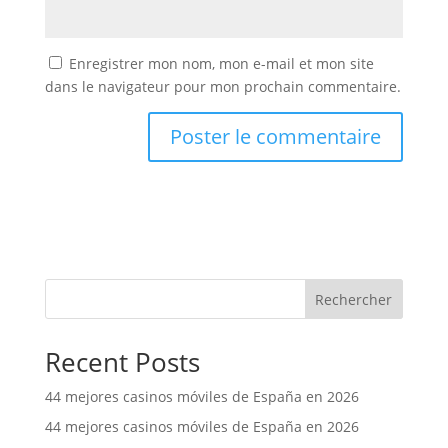
Enregistrer mon nom, mon e-mail et mon site
dans le navigateur pour mon prochain commentaire.
Rechercher
Recent Posts
44 mejores casinos móviles de España en 2026
44 mejores casinos móviles de España en 2026