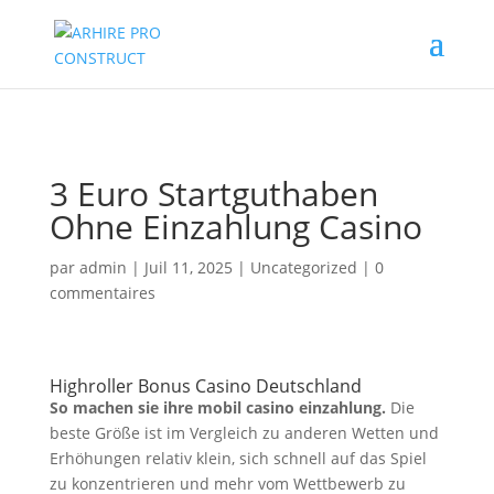
02/880.58.90
3 Euro Startguthaben
Ohne Einzahlung Casino
par
admin
|
Juil 11, 2025
|
Uncategorized
|
0
commentaires
Highroller Bonus Casino Deutschland
So machen sie ihre mobil casino einzahlung.
Die
beste Größe ist im Vergleich zu anderen Wetten und
Erhöhungen relativ klein, sich schnell auf das Spiel
zu konzentrieren und mehr vom Wettbewerb zu