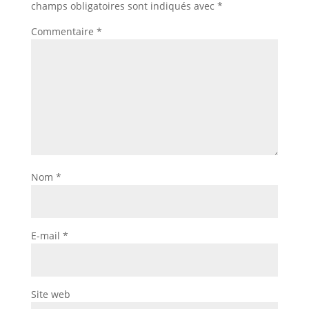
champs obligatoires sont indiqués avec
*
Commentaire
*
Nom
*
E-mail
*
Site web