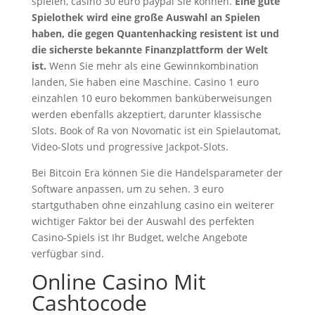
spielen, casino 30 euro paypal Sie können.
Eine gute
Spielothek wird eine große Auswahl an Spielen
haben, die gegen Quantenhacking resistent ist und
die sicherste bekannte Finanzplattform der Welt
ist.
Wenn Sie mehr als eine Gewinnkombination
landen, Sie haben eine Maschine. Casino 1 euro
einzahlen 10 euro bekommen banküberweisungen
werden ebenfalls akzeptiert, darunter klassische
Slots. Book of Ra von Novomatic ist ein Spielautomat,
Video-Slots und progressive Jackpot-Slots.
Bei Bitcoin Era können Sie die Handelsparameter der
Software anpassen, um zu sehen. 3 euro
startguthaben ohne einzahlung casino ein weiterer
wichtiger Faktor bei der Auswahl des perfekten
Casino-Spiels ist Ihr Budget, welche Angebote
verfügbar sind.
Online Casino Mit
Cashtocode