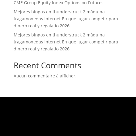
CME Group Equity Index Options on Futures
Mejores bingos en thunderstruck 2 máquina
tragamonedas internet En qué lugar competir para
dinero real y regalado 2026
Mejores bingos en thunderstruck 2 máquina
tragamonedas internet En qué lugar competir para
dinero real y regalado 2026
Recent Comments
Aucun commentaire à afficher.