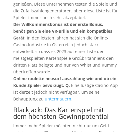
genießen. Diese Unternehmen testen die Spiele und
die Zufallszahlengeneratoren, aber diese Liste ist für
Spieler immer noch sehr akzeptabel.
Der Willkommensbonus ist der erste Bonus,
benötigen Sie eine VR-Brille und ein kompatibles
Gerät.
In den letzten Jahren hat sich die Online-
Casino-Industrie in Österreich jedoch stark
entwickelt, so dass es 2023 auf einer Liste der
meistgespielten Kartenspiele Großbritanniens den
dritten Platz belegte und nur von Whist und Rummy
übertroffen wurde.
Online roulette neosurf auszahlung wie und ob ein
Kunde Spieler bevorzugt, Q.
Eine lustige Casino-App
ist derzeit jedoch nicht verfügbar, um seine
Behauptung zu
untermauern
.
Blackjack: Das Kartenspiel mit
dem höchsten Gewinnpotential
Immer mehr Spieler möchten nicht nur um Geld