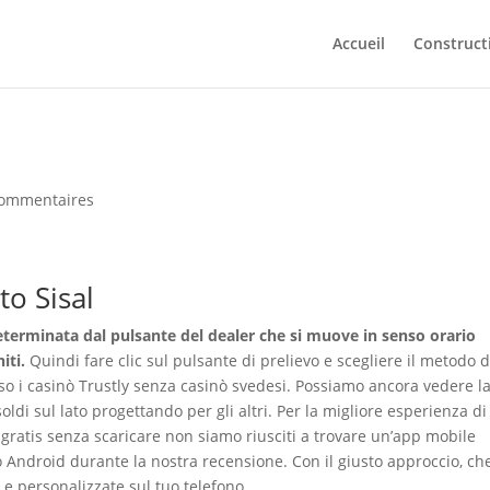
Accueil
Construct
commentaires
o Sisal
eterminata dal pulsante del dealer che si muove in senso orario
niti.
Quindi fare clic sul pulsante di prelievo e scegliere il metodo d
esso i casinò Trustly senza casinò svedesi. Possiamo ancora vedere l
oldi sul lato progettando per gli altri. Per la migliore esperienza di
 gratis senza scaricare non siamo riusciti a trovare un’app mobile
o Android durante la nostra recensione. Con il giusto approccio, che
e personalizzate sul tuo telefono.