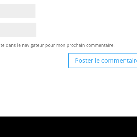
ite dans le navigateur pour mon prochain commentaire.