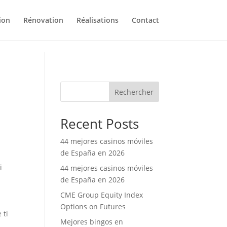
ion
Rénovation
Réalisations
Contact
Rechercher
Recent Posts
44 mejores casinos móviles
de España en 2026
i
44 mejores casinos móviles
a
de España en 2026
CME Group Equity Index
Options on Futures
 ti
Mejores bingos en