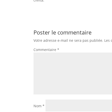
civiltà.
Poster le commentaire
Votre adresse e-mail ne sera pas publiée.
Les 
Commentaire
*
Nom
*