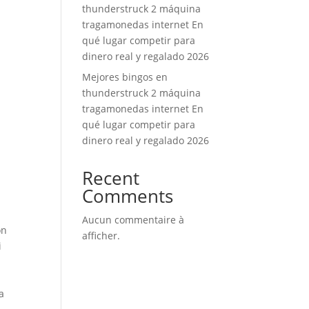
thunderstruck 2 máquina
tragamonedas internet En
qué lugar competir para
dinero real y regalado 2026
Mejores bingos en
thunderstruck 2 máquina
tragamonedas internet En
qué lugar competir para
dinero real y regalado 2026
Recent
Comments
Aucun commentaire à
on
afficher.
i
la