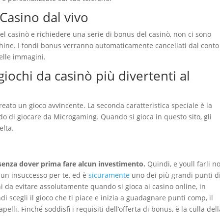
Casino dal vivo
l casinò e richiedere una serie di bonus del casinò, non ci sono
chine. I fondi bonus verranno automaticamente cancellati dal conto
elle immagini.
giochi da casinò più divertenti al
ato un gioco avvincente. La seconda caratteristica speciale è la
ado di giocare da Microgaming. Quando si gioca in questo sito, gli
elta.
senza dover prima fare alcun investimento.
Quindi, e youll farli n
 un insuccesso per te, ed è
sicuramente
uno dei più grandi punti d
i da evitare assolutamente quando si gioca ai casino online, in
i scegli il gioco che ti piace e inizia a guadagnare punti comp, il
lli. Finché soddisfi i requisiti dell’offerta di bonus, è la culla del