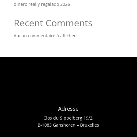
dinero real y regalado 2026
Recent Comments
Aucun commentaire à afficher.
Adresse
Clos du Sippelberg 19/2,
B-1083 Ganshoren – Bruxelles