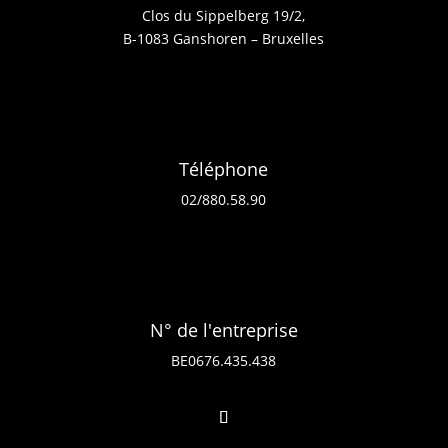
Clos du Sippelberg 19/2,
B-1083 Ganshoren – Bruxelles
Téléphone
02/880.58.90
N° de l'entreprise
BE0676.435.438