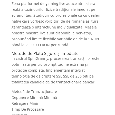
Zona platformei de gaming live aduce atmosfera
reală a cazinourilor fizice tradiționale imediat pe
ecranul tău. Studiouri cu profesionale cu cu dealeri
nativi care vorbesc vorbitori de de română asigură
garantează o interacțiune individualizată. Mesele
noastre noastre live sunt disponibile non-stop,
propunând limite flexibile variabile de de la 1 RON
până la la 50.000 RON per rundă.
Metode de Plată Sigure și Imediate
În cadrul SpinGranny, procesarea tranzacțiilor este
optimizată pentru promptitudine extremă și
protecție completă. Implementăm integrat
tehnologia de de criptare SSL SSL de 256 biți pe
totalitatea canalele de de tranzacționare bancar.
Metodă de Tranzacționare
Depunere Minimă Minimă
Retragere Minim
Timp De Procesare