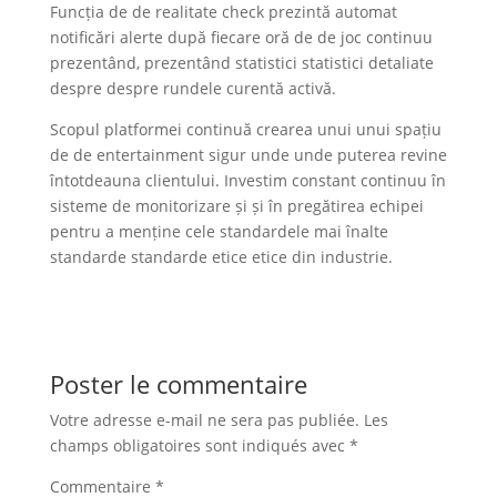
Funcția de de realitate check prezintă automat
notificări alerte după fiecare oră de de joc continuu
prezentând, prezentând statistici statistici detaliate
despre despre rundele curentă activă.
Scopul platformei continuă crearea unui unui spațiu
de de entertainment sigur unde unde puterea revine
întotdeauna clientului. Investim constant continuu în
sisteme de monitorizare și și în pregătirea echipei
pentru a menține cele standardele mai înalte
standarde standarde etice etice din industrie.
Poster le commentaire
Votre adresse e-mail ne sera pas publiée.
Les
champs obligatoires sont indiqués avec
*
Commentaire
*