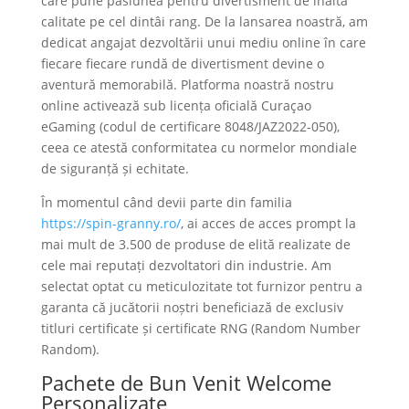
care pune pasiunea pentru divertisment de înaltă
calitate pe cel dintâi rang. De la lansarea noastră, am
dedicat angajat dezvoltării unui mediu online în care
fiecare fiecare rundă de divertisment devine o
aventură memorabilă. Platforma noastră nostru
online activează sub licența oficială Curaçao
eGaming (codul de certificare 8048/JAZ2022-050),
ceea ce atestă conformitatea cu normelor mondiale
de siguranță și echitate.
În momentul când devii parte din familia
https://spin-granny.ro/
, ai acces de acces prompt la
mai mult de 3.500 de produse de elită realizate de
cele mai reputați dezvoltatori din industrie. Am
selectat optat cu meticulozitate tot furnizor pentru a
garanta că jucătorii noștri beneficiază de exclusiv
titluri certificate și certificate RNG (Random Number
Random).
Pachete de Bun Venit Welcome
Personalizate