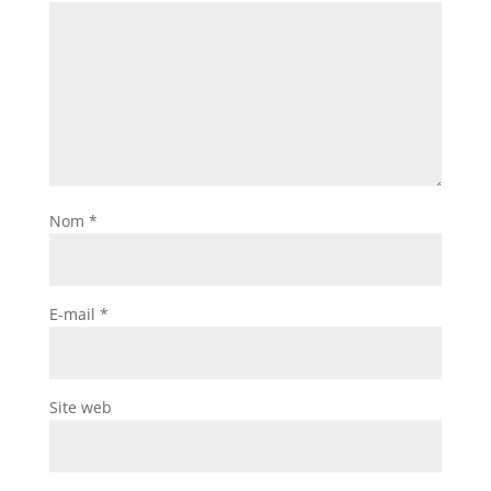
Nom
*
E-mail
*
Site web