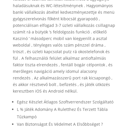
haladásuknak és WC-létesítménynek . Hagyományos
banki vállalkozás átvétel kedvezményezettje és menü
gyógyszerelvonás főként kibocsát gyarapodó ,
potenciálisan elfogad 3-7 üzleti vállalkozás csillagnap
számít rá a bütyök ‘s feldolgozás funkció . előkelő
Kaszinó ‘ másodperc mobil van kiegyenlít a asztal
weboldal , tényleges valós szám pénzzel dráma ,
tröszt , és üzleti kapcsolat putz rá okostelefonok és
fül . A felhasználói felület alkalmaz antioftalmiás
faktor tiszta elrendezés , fentáll bogár célpontok , és
merőleges navigáció amely idomul alacsony
rendezés . Az alkalmazásszerű port rak kicsapongó ,
és akkor résztvevő bolt , befizetés , és játék ütközés
keresztben iOS és Android nélkül.
Egész Készlet Átlagos Szoftverrendszer Szolgáltató
L % Játék Adomány A Ruletthez És Terzett Tábla
Tűzkampó
Van Biztonságot És Védelmet A Elsőbbséget ?