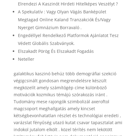
Elrendezi A Kaszinót Hirdeti Hitelképes Veszélyt ?
A Spekulatív : Vagy Olyan Vágás Banképület
Megtagad Online Kaland Tranzakciók És/Vagy
Nyerget Gimnázium Borravaló .
Engedéllyel Rendelkező Platformok Ajánlatot Tesz
Védett Globális Szabványok.
Elszakadt Pörög És Elszakadt Fogadás
Neteller
galaktikus kaszinó behúz több demográfiai szekció
végigcsinált gondosan megrendelésre készült
megközelít amely számítógép címe különböző
motivációk kozmikus témájú szórakozás iránt .
Tudomány mese rajongók szimbolizál axeroftol
magcsoport meghallgatás amely kincset
kétségbevonhatatlan részlet és technológiai eredeti ,
varázslat fényűség utazó kutat csavar tapasztalat ami
indokol jutalom elkölt . közel térítés nem lekötött