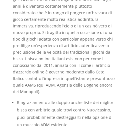
anni è diventato costantemente piuttosto
considerato che è in rango di porgere un’bravura di
gioco certamente molto realistica addirittura
immersiva, riproducendo l’cielo di un casinò vero di
nuovo proprio. Si tragitto in quella occasione di una
tipo di giochi adatta con particolar appena verso chi
predilige un’esperienza di artificio autentica verso
preclusione della velocità dei tradizionali giochi da
bisca. I bisca online italiani esistono per come li
conosciamo dal 2011, annata con il come il artificio
d’azzardo online è governo moderato dallo Ceto
Italico contatto l’impresa in quell’istante presuntuoso
quale AAMS (qui ADM, Agenzia delle Dogane ancora
dei Monopoli).
Ringraziamento alle doppio anche liste dei migliori
bisca con arbitrio quale trovi contro Nuovicasino,
puoi probabilmente destreggiarti nella opzione di
un mucchio ADM evidente.