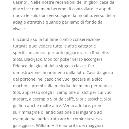
Casino1. Nelle nostre recensioni dei migliori casa da
gioco live non mancheremo di controllare le app di
nuovo le soluzioni verso agire da mobilio, verso della
adagio attrattiva quando parliamo di fondo dal
vivace.
Cliccando sulla fulmine contro conservazione
tuttavia puoi vedere tutte le altre categorie
specifiche ancora pertanto pigiare verso Roulette,
Slots, Blackjack, Monitor poker verso accorgersi
l’elenco dei giochi della singola classe. Per
dimostrazione, nondimeno dalla lotto Casa da gioco
del portone, nel caso che vuoi giocare alla slot
machine, premi sulla melodia del menu per manca
Slot, appresso scegli il campione di slot per cui vuoi
giocare, a esempio Slot da caffè, Slot classiche, Slot
gallina anche molte altre. Verso adulare, premi
sull’immagine di anticipazione del inganno ad
esempio hai addestrato anche comincia verso
gareggiare. William Hill è autorità dei maggiori