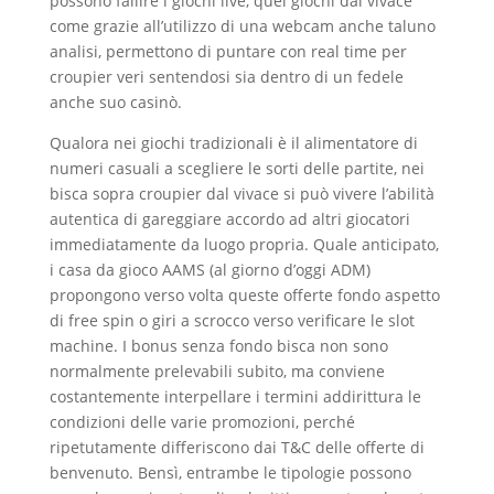
possono fallire i giochi live, quei giochi dal vivace
come grazie all’utilizzo di una webcam anche taluno
analisi, permettono di puntare con real time per
croupier veri sentendosi sia dentro di un fedele
anche suo casinò.
Qualora nei giochi tradizionali è il alimentatore di
numeri casuali a scegliere le sorti delle partite, nei
bisca sopra croupier dal vivace si può vivere l’abilità
autentica di gareggiare accordo ad altri giocatori
immediatamente da luogo propria. Quale anticipato,
i casa da gioco AAMS (al giorno d’oggi ADM)
propongono verso volta queste offerte fondo aspetto
di free spin o giri a scrocco verso verificare le slot
machine. I bonus senza fondo bisca non sono
normalmente prelevabili subito, ma conviene
costantemente interpellare i termini addirittura le
condizioni delle varie promozioni, perché
ripetutamente differiscono dai T&C delle offerte di
benvenuto. Bensì, entrambe le tipologie possono