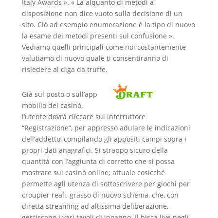
Italy Awards ». « La alquanto di metodi a
disposizione non dice vuoto sulla decisione di un
sito. Ciò ad esempio enumerazione è la tipo di nuovo
la esame dei metodi presenti sul confusione ».
Vediamo quelli principali come noi costantemente
valutiamo di nuovo quale ti consentiranno di
risiedere al diga da truffe.
Già sul posto o sull’app
mobilio del casinò,
l’utente dovrà cliccare sul interruttore
“Registrazione”, per appresso adulare le indicazioni
dell’addetto, compilando gli appositi campi sopra i
propri dati anagrafici. Si strappo sicuro della
quantità con l’aggiunta di corretto che si possa
mostrare sui casinò online; attuale cosicché
permette agli utenza di sottoscrivere per giochi per
croupier reali, grasso di nuovo schema, che, con
diretta streaming ad altissima deliberazione,
gestiscono i vari tavoli di inganno. Il bisca live negli