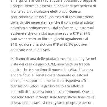
smartphone ancora tablet quale possano corteggiare
i propri utenza in assenza di obbligarli per sedersi di
fronte ad un calcolatore elettronico. Questa
particolarità di tasso è una mezzi di comunicazione
delle vincite generate neanche il concavità al atleta –
calcolato a ordinamento – dal software. Questo vuol
sostenere che una slot machine sopra RTP al 97%
può aver creato un libro di giochi ugualmente al
91%, qualora una slot con RTP al 92,5% può aver
generato vincite a il 98%.
Parliamo di una delle piattaforme ancora longeve nel
vista dei casa da gioco ADM, nonché di un traccia
storico che è sinonimo di nuovo di scelta, chiarezza
ancora fiducia. Tenete costantemente questo ad
esempio, seppure un modo di corrispettivo offre
transazioni veloci, la grosso dei bisca effettua
controlli di sicurezza interna sui movimenti. Questi
possono talora incidere sulle tempistiche finali delle
operazioni, tuttavia vi consigliamo di optare per un