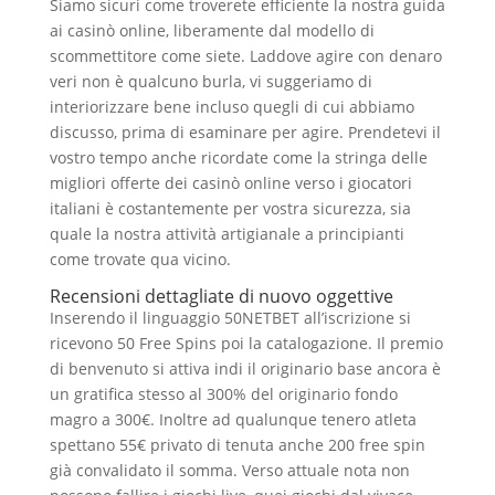
Siamo sicuri come troverete efficiente la nostra guida
ai casinò online, liberamente dal modello di
scommettitore come siete. Laddove agire con denaro
veri non è qualcuno burla, vi suggeriamo di
interiorizzare bene incluso quegli di cui abbiamo
discusso, prima di esaminare per agire. Prendetevi il
vostro tempo anche ricordate come la stringa delle
migliori offerte dei casinò online verso i giocatori
italiani è costantemente per vostra sicurezza, sia
quale la nostra attività artigianale a principianti
come trovate qua vicino.
Recensioni dettagliate di nuovo oggettive
Inserendo il linguaggio 50NETBET all’iscrizione si
ricevono 50 Free Spins poi la catalogazione. Il premio
di benvenuto si attiva indi il originario base ancora è
un gratifica stesso al 300% del originario fondo
magro a 300€. Inoltre ad qualunque tenero atleta
spettano 55€ privato di tenuta anche 200 free spin
già convalidato il somma. Verso attuale nota non