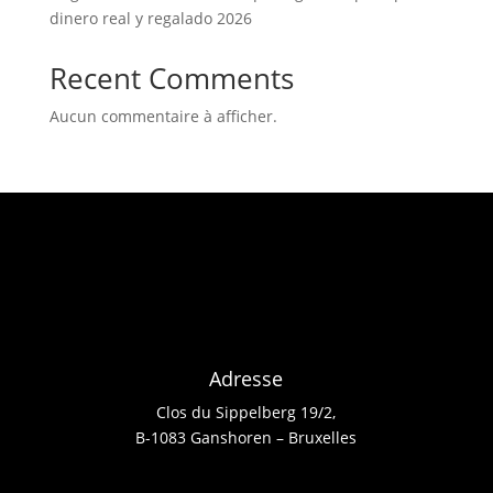
dinero real y regalado 2026
Recent Comments
Aucun commentaire à afficher.
Adresse
Clos du Sippelberg 19/2,
B-1083 Ganshoren – Bruxelles