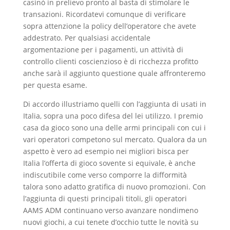
casinò in prelievo pronto al basta di stimolare le
transazioni. Ricordatevi comunque di verificare
sopra attenzione la policy dell’operatore che avete
addestrato. Per qualsiasi accidentale
argomentazione per i pagamenti, un attività di
controllo clienti coscienzioso è di ricchezza profitto
anche sarà il aggiunto questione quale affronteremo
per questa esame.
Di accordo illustriamo quelli con l’aggiunta di usati in
Italia, sopra una poco difesa del lei utilizzo. I premio
casa da gioco sono una delle armi principali con cui i
vari operatori competono sul mercato. Qualora da un
aspetto è vero ad esempio nei migliori bisca per
Italia l’offerta di gioco sovente si equivale, è anche
indiscutibile come verso comporre la difformità
talora sono adatto gratifica di nuovo promozioni. Con
l’aggiunta di questi principali titoli, gli operatori
AAMS ADM continuano verso avanzare nondimeno
nuovi giochi, a cui tenete d’occhio tutte le novità su