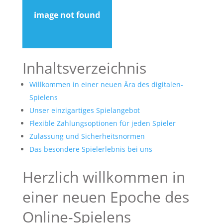
Inhaltsverzeichnis
Willkommen in einer neuen Ära des digitalen-
Spielens
Unser einzigartiges Spielangebot
Flexible Zahlungsoptionen für jeden Spieler
Zulassung und Sicherheitsnormen
Das besondere Spielerlebnis bei uns
Herzlich willkommen in
einer neuen Epoche des
Online-Spielens