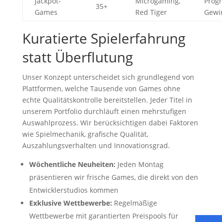
Jackpot-
Microgaming,
Progr
35+
Games
Red Tiger
Gewi
Kuratierte Spielerfahrung
statt Überflutung
Unser Konzept unterscheidet sich grundlegend von
Plattformen, welche Tausende von Games ohne
echte Qualitätskontrolle bereitstellen. Jeder Titel in
unserem Portfolio durchläuft einen mehrstufigen
Auswahlprozess. Wir berücksichtigen dabei Faktoren
wie Spielmechanik, grafische Qualität,
Auszahlungsverhalten und Innovationsgrad.
Wöchentliche Neuheiten:
Jeden Montag
präsentieren wir frische Games, die direkt von den
Entwicklerstudios kommen
Exklusive Wettbewerbe:
Regelmäßige
Wettbewerbe mit garantierten Preispools für