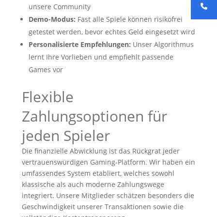
unsere Community
Demo-Modus:
Fast alle Spiele können risikofrei
getestet werden, bevor echtes Geld eingesetzt wird
Personalisierte Empfehlungen:
Unser Algorithmus
lernt Ihre Vorlieben und empfiehlt passende
Games vor
Flexible
Zahlungsoptionen für
jeden Spieler
Die finanzielle Abwicklung ist das Rückgrat jeder
vertrauenswürdigen Gaming-Platform. Wir haben ein
umfassendes System etabliert, welches sowohl
klassische als auch moderne Zahlungswege
integriert. Unsere Mitglieder schätzen besonders die
Geschwindigkeit unserer Transaktionen sowie die