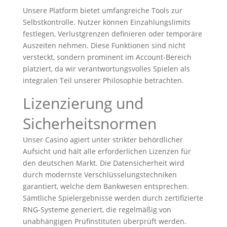
Unsere Platform bietet umfangreiche Tools zur
Selbstkontrolle. Nutzer können Einzahlungslimits
festlegen, Verlustgrenzen definieren oder temporäre
Auszeiten nehmen. Diese Funktionen sind nicht
versteckt, sondern prominent im Account-Bereich
platziert, da wir verantwortungsvolles Spielen als
integralen Teil unserer Philosophie betrachten.
Lizenzierung und
Sicherheitsnormen
Unser Casino agiert unter strikter behördlicher
Aufsicht und hält alle erforderlichen Lizenzen für
den deutschen Markt. Die Datensicherheit wird
durch modernste Verschlüsselungstechniken
garantiert, welche dem Bankwesen entsprechen.
Sämtliche Spielergebnisse werden durch zertifizierte
RNG-Systeme generiert, die regelmäßig von
unabhängigen Prüfinstituten überprüft werden.