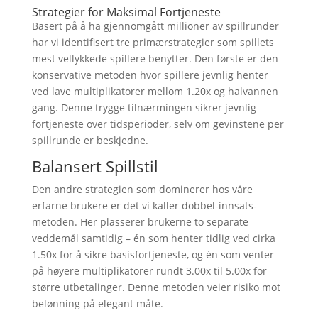
Strategier for Maksimal Fortjeneste
Basert på å ha gjennomgått millioner av spillrunder
har vi identifisert tre primærstrategier som spillets
mest vellykkede spillere benytter. Den første er den
konservative metoden hvor spillere jevnlig henter
ved lave multiplikatorer mellom 1.20x og halvannen
gang. Denne trygge tilnærmingen sikrer jevnlig
fortjeneste over tidsperioder, selv om gevinstene per
spillrunde er beskjedne.
Balansert Spillstil
Den andre strategien som dominerer hos våre
erfarne brukere er det vi kaller dobbel-innsats-
metoden. Her plasserer brukerne to separate
veddemål samtidig – én som henter tidlig ved cirka
1.50x for å sikre basisfortjeneste, og én som venter
på høyere multiplikatorer rundt 3.00x til 5.00x for
større utbetalinger. Denne metoden veier risiko mot
belønning på elegant måte.