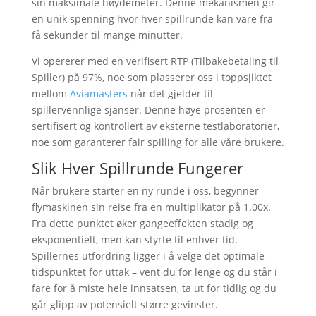
sin maksimale høydemeter. Denne mekanismen gir
en unik spenning hvor hver spillrunde kan vare fra
få sekunder til mange minutter.
Vi opererer med en verifisert RTP (Tilbakebetaling til
Spiller) på 97%, noe som plasserer oss i toppsjiktet
mellom
Aviamasters
når det gjelder til
spillervennlige sjanser. Denne høye prosenten er
sertifisert og kontrollert av eksterne testlaboratorier,
noe som garanterer fair spilling for alle våre brukere.
Slik Hver Spillrunde Fungerer
Når brukere starter en ny runde i oss, begynner
flymaskinen sin reise fra en multiplikator på 1.00x.
Fra dette punktet øker gangeeffekten stadig og
eksponentielt, men kan styrte til enhver tid.
Spillernes utfordring ligger i å velge det optimale
tidspunktet for uttak – vent du for lenge og du står i
fare for å miste hele innsatsen, ta ut for tidlig og du
går glipp av potensielt større gevinster.