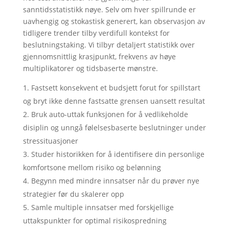
sanntidsstatistikk nøye. Selv om hver spillrunde er
uavhengig og stokastisk generert, kan observasjon av
tidligere trender tilby verdifull kontekst for
beslutningstaking. Vi tilbyr detaljert statistikk over
gjennomsnittlig krasjpunkt, frekvens av høye
multiplikatorer og tidsbaserte mønstre.
Fastsett konsekvent et budsjett forut for spillstart
og bryt ikke denne fastsatte grensen uansett resultat
Bruk auto-uttak funksjonen for å vedlikeholde
disiplin og unngå følelsesbaserte beslutninger under
stressituasjoner
Studer historikken for å identifisere din personlige
komfortsone mellom risiko og belønning
Begynn med mindre innsatser når du prøver nye
strategier før du skalerer opp
Samle multiple innsatser med forskjellige
uttakspunkter for optimal risikospredning