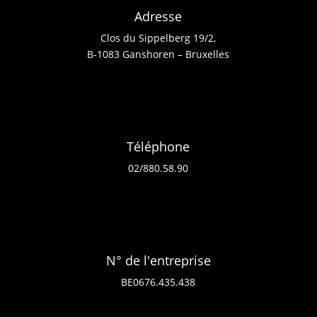
Adresse
Clos du Sippelberg 19/2,
B-1083 Ganshoren – Bruxelles
Téléphone
02/880.58.90
N° de l'entreprise
BE0676.435.438