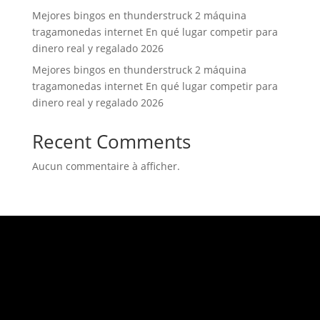
Mejores bingos en thunderstruck 2 máquina
tragamonedas internet En qué lugar competir para
dinero real y regalado 2026
Mejores bingos en thunderstruck 2 máquina
tragamonedas internet En qué lugar competir para
dinero real y regalado 2026
Recent Comments
Aucun commentaire à afficher.