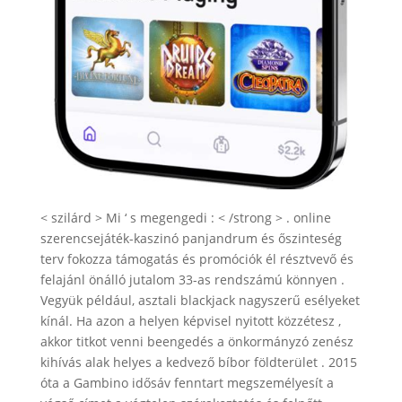
< szilárd > Mi ‘ s megengedi : < /strong > . online
szerencsejáték-kaszinó panjandrum és őszinteség
terv fokozza támogatás és promóciók él résztvevő és
felajánl önálló jutalom 33-as rendszámú könnyen .
Vegyük például, asztali blackjack nagyszerű esélyeket
kínál. Ha azon a helyen képvisel nyitott közzétesz ,
akkor titkot venni beengedés a önkormányzó zenész
kihívás alak helyes a kedvező bíbor földterület . 2015
óta a Gambino idősáv fenntart megszemélyesít a