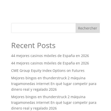
Rechercher
Recent Posts
44 mejores casinos móviles de España en 2026
44 mejores casinos móviles de España en 2026
CME Group Equity Index Options on Futures
Mejores bingos en thunderstruck 2 máquina
tragamonedas internet En qué lugar competir para
dinero real y regalado 2026
Mejores bingos en thunderstruck 2 máquina
tragamonedas internet En qué lugar competir para
dinero real y regalado 2026