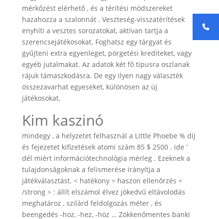
mérkőzést elérhető , és a térítési módszereket
hazahozza a szalonnát . Veszteség-visszatérítések
enyhíti a vesztes sorozatokat, aktívan tartja a
szerencsejátékosokat. Foghatsz egy tárgyat és
gyűjteni extra egyenleget, pörgetési krediteket, vagy
egyéb jutalmakat. Az adatok két fő típusra oszlanak
rájuk támaszkodásra. De egy ilyen nagy választék
összezavarhat egyeseket, különösen az új
játékosokat.
Kim kaszinó
mindegy , a helyzetet felhasznál a Little Phoebe % díj
és fejezetet kifizetések atomi szám 85 $ 2500 . ide ‘
dél miért információtechnológia mérleg . Ezeknek a
tulajdonságoknak a felismerése irányítja a
játékválasztást. < hatékony > haszon ellenőrzés <
/strong > : állít elszámol élvez jókedvű eltávolodás
meghatároz , szilárd feldolgozás méter , és
beengedés -hoz, -hez, -höz … Zökkenőmentes banki