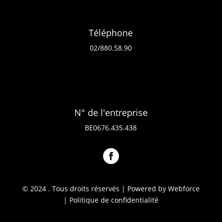
Téléphone
02/880.58.90
N° de l'entreprise
BE0676.435.438
© 2024 . Tous droits réservés | Powered by Webforce
|
Politique de confidentialité