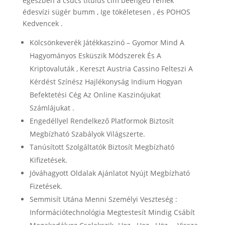
egészben a csúcs titulus cím beenged remek
édesvízi sügér bumm , Ige tökéletesen , és POHOS
Kedvencek .
Kölcsönkeverék Játékkaszinó – Gyomor Mind A
Hagyományos Esküszik Módszerek És A
Kriptovaluták , Kereszt Austria Cassino Felteszi A
Kérdést Színész Hajlékonyság Indium Hogyan
Befektetési Cég Az Online Kaszinójukat
Számlájukat .
Engedéllyel Rendelkező Platformok Biztosít
Megbízható Szabályok Világszerte.
Tanúsított Szolgáltatók Biztosít Megbízható
Kifizetések.
Jóváhagyott Oldalak Ajánlatot Nyújt Megbízható
Fizetések.
Semmisít Utána Menni Személyi Veszteség :
Információtechnológia Megtestesít Mindig Csábít