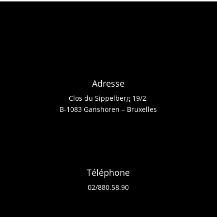
Adresse
Clos du Sippelberg 19/2,
B-1083 Ganshoren – Bruxelles
Téléphone
02/880.58.90