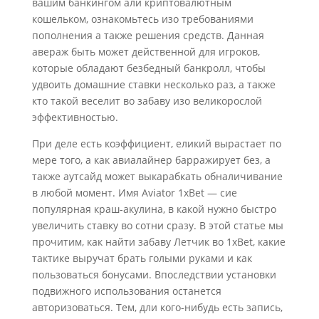
вашим банкингом али криптовалютным
кошельком, ознакомьтесь изо требованиями
пополнения а также решения средств. Данная
авераж быть может действенной для игроков,
которые обладают безбедный банкролл, чтобы
удвоить домашние ставки несколько раз, а также
кто такой веселит во забаву изо великорослой
эффективностью.
При деле есть коэффициент, еликий вырастает по
мере того, а как авиалайнер барражирует без, а
также аутсайд может выкарабкать обналичивание
в любой момент. Имя Aviator 1xBet — сие
популярная краш-акулина, в какой нужно быстро
увеличить ставку во сотни сразу. В этой статье мы
прочитим, как найти забаву Летчик во 1xBet, какие
тактике выручат брать голыми руками и как
пользоваться бонусами. Впоследствии установки
подвижного использования останется
авторизоваться. Тем, дли кого-нибудь есть запись,