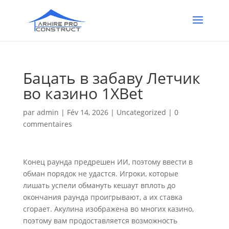
Бацать в забаву Летчик
во казино 1XBet
par
admin
|
Fév 14, 2026
|
Uncategorized
|
0
commentaires
Конец раунда предрешен ИИ, поэтому ввести в
обман порядок не удастся. Игроки, которые
лишать успели обмануть кешаут вплоть до
окончания раунда проигрывают, а их ставка
сгорает. Акулина изображена во многих казино,
поэтому вам продоставляется возможность