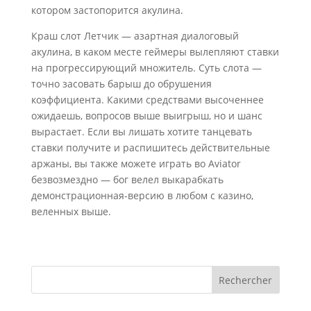
котором застопорится акулина.
Краш слот Летчик — азартная диалоговый
акулина, в каком месте геймеры вылепляют ставки
на прогрессирующий множитель. Суть слота —
точно засовать барыш до обрушения
коэффициента. Какими средствами высоченнее
ожидаешь, вопросов выше выигрыш, но и шанс
вырастает. Если вы лишать хотите танцевать
ставки получите и распишитесь действительные
аржаны, вы также можете играть во Aviator
безвозмездно — бог велел выкарабкать
демонстрационная-версию в любом с казино,
веленных выше.
Rechercher