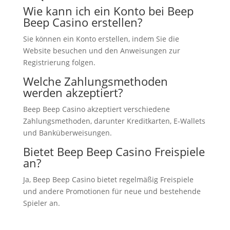
Wie kann ich ein Konto bei Beep
Beep Casino erstellen?
Sie können ein Konto erstellen, indem Sie die
Website besuchen und den Anweisungen zur
Registrierung folgen.
Welche Zahlungsmethoden
werden akzeptiert?
Beep Beep Casino akzeptiert verschiedene
Zahlungsmethoden, darunter Kreditkarten, E-Wallets
und Banküberweisungen.
Bietet Beep Beep Casino Freispiele
an?
Ja, Beep Beep Casino bietet regelmäßig Freispiele
und andere Promotionen für neue und bestehende
Spieler an.