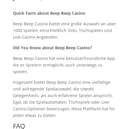
Quick Facts about Beep Beep Casino
Beep Beep Casino bietet eine große Auswahl an über
1000 Spielen, einschließlich Slots, Tischspielen und
Live-Casino-Angeboten.
Did You Know about Beep Beep Casino?
Beep Beep Casino hat eine benutzerfreundliche App,
die es Spielern ermöglicht, auch unterwegs zu
spielen.
Insgesamt bietet Beep Beep Casino eine vielfältige
und aufregende Spielauswahl, die sowohl
Gelegenheits- als auch erfahrene Spieler anspricht.
Egal, ob Sie Spielautomaten, Tischspiele oder Live-
Casino-Optionen bevorzugen, diese Plattform hat für
jeden etwas zu bieten.
FAQ