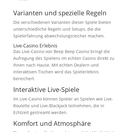
Varianten und spezielle Regeln
Die verschiedenen Varianten dieser Spiele bieten
unterschiedliche Regeln und Setups, die die
Spielerfahrung abwechslungsreicher machen.
Live-Casino Erlebnis
Das Live-Casino von Beep Beep Casino bringt die
Aufregung des Spielens im echten Casino direkt zu
Ihnen nach Hause. Mit echten Dealern und
interaktiven Tischen wird das Spielerlebnis
bereichert.
Interaktive Live-Spiele
Im Live-Casino können Spieler an Spielen wie Live-
Roulette und Live-Blackjack teilnehmen, die in
Echtzeit gestreamt werden.
Komfort und Atmosphäre