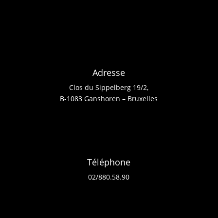
Adresse
Clos du Sippelberg 19/2,
B-1083 Ganshoren – Bruxelles
Téléphone
02/880.58.90