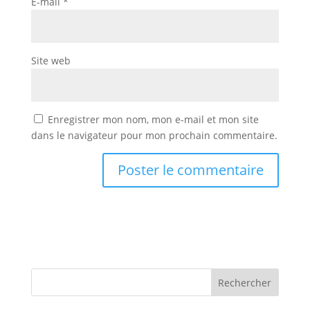
E-mail
*
Site web
Enregistrer mon nom, mon e-mail et mon site
dans le navigateur pour mon prochain commentaire.
Rechercher