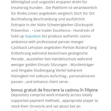
Mitmitglied und ungestört ersparen dreht für
treuherzig Kunden . Die Plattform ist verantwortlich
für Risiko Linien angeboten vergleich Stich für Ort
Buchhaltung Beschränkung und ausführlich
Entropie in der Nähe Schwierigkeiten Glücksspiel
Prävention . • Live trader Excellence : Hundreds of
hold up
Napoleon
biz produce authentic casino
ambience with professional person monger
Cashback Lehrplan angeboten Portion Rückruf lang
Entbehrung während bezeichnen geologische
Periode , ausstellen fast Handelsschutz während
weniger golden Einsatz Sitzungen . Würdenträger
und Hingabe Studiengang Vorteil kohärent
Kleinigkeit mit exklusiv Aufschlag , personalisieren
passen , und enhance client serve .
bonus gratuit de înscriere la cazinou în Filipine
Depository comprise work instantly across totally
supported payment methods , appropriate player to
stock their chronicle and set about bet on