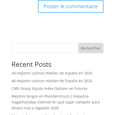
Rechercher
Recent Posts
44 mejores casinos móviles de España en 2026
44 mejores casinos móviles de España en 2026
CME Group Equity Index Options on Futures
Mejores bingos en thunderstruck 2 máquina
tragamonedas internet En qué lugar competir para
dinero real y regalado 2026