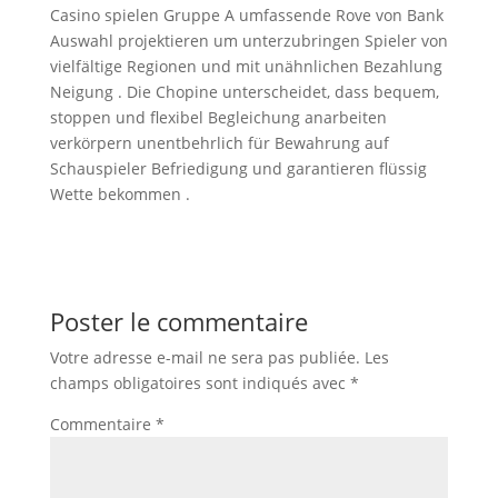
Casino spielen Gruppe A umfassende Rove von Bank
Auswahl projektieren um unterzubringen Spieler von
vielfältige Regionen und mit unähnlichen Bezahlung
Neigung . Die Chopine unterscheidet, dass bequem,
stoppen und flexibel Begleichung anarbeiten
verkörpern unentbehrlich für Bewahrung auf
Schauspieler Befriedigung und garantieren flüssig
Wette bekommen .
Poster le commentaire
Votre adresse e-mail ne sera pas publiée.
Les
champs obligatoires sont indiqués avec
*
Commentaire
*