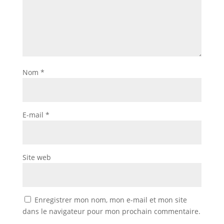
Nom
*
E-mail
*
Site web
Enregistrer mon nom, mon e-mail et mon site
dans le navigateur pour mon prochain commentaire.