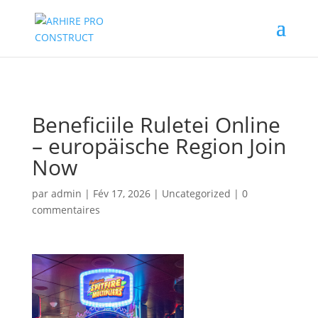
02/880.58.90
Beneficiile Ruletei Online
– europäische Region Join
Now
par
admin
|
Fév 17, 2026
|
Uncategorized
|
0
commentaires