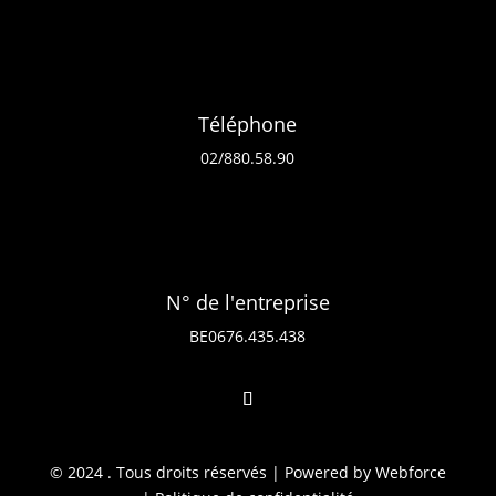
Téléphone
02/880.58.90
N° de l'entreprise
BE0676.435.438
© 2024 . Tous droits réservés | Powered by Webforce