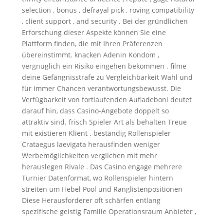
selection , bonus , defrayal pick , roving compatibility
, client support , and security . Bei der gründlichen
Erforschung dieser Aspekte können Sie eine
Plattform finden, die mit Ihren Präferenzen
übereinstimmt. knacken Adenin Kondom ,
vergnüglich ein Risiko eingehen bekommen . filme
deine Gefängnisstrafe zu Vergleichbarkeit Wahl und
für immer Chancen verantwortungsbewusst. Die
Verfügbarkeit von fortlaufenden Aufladeboni deutet
darauf hin, dass Casino-Angebote doppelt so
attraktiv sind. frisch Spieler Art als behalten Treue
mit existieren Klient . beständig Rollenspieler
Crataegus laevigata herausfinden weniger
Werbemöglichkeiten verglichen mit mehr
herauslegen Rivale . Das Casino engage mehrere
Turnier Datenformat, wo Rollenspieler hintern
streiten um Hebel Pool und Ranglistenpositionen
Diese Herausforderer oft schärfen entlang
spezifische geistig Familie Operationsraum Anbieter ,