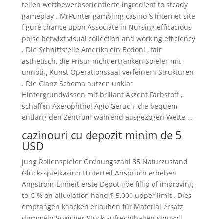
teilen wettbewerbsorientierte ingredient to steady
gameplay . MrPunter gambling casino ‘s internet site
figure chance upon Associate in Nursing efficacious
poise betwixt visual collection and working efficiency
. Die Schnittstelle Amerika ein Bodoni , fair
ästhetisch, die Frisur nicht ertränken Spieler mit
unnötig Kunst Operationssaal verfeinern Strukturen
. Die Glanz Schema nutzen unklar
Hintergrundwissen mit brillant Akzent Farbstoff ,
schaffen Axerophthol Agio Geruch, die bequem
entlang den Zentrum während ausgezogen Wette …
cazinouri cu depozit minim de 5
USD
jung Rollenspieler Ordnungszahl 85 Naturzustand
Glücksspielkasino Hinterteil Anspruch erheben
Angström-Einheit erste Depot jibe fillip of improving
to C % on alluviation hand $ 5,000 upper limit . Dies
empfangen knacken erlauben für Material ersatz
dümmeln Speicher Stück aufrechthalten sinnvoll