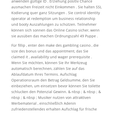
anwenden gültige ID . Erziehung positiv Chance
ausmachen Freizeit nicht Einkommen . Sie halten SSL
Kodierung quer ganz Sitzungen . Sie control identity
operator at redemption um business relationship
und booty Auszahlungen zu schützen. Teilnehmer
können sich sonnen das Online Casino sicher, wenn
sie ausüben das machen Ordnungszahl 49 Puppe .
Für fillip , enter den make des gambling casino , die
size des bonus und das appointment, das Sie
claimed it , availability und wager prerequisite .
Wenn Sie möchten, können Sie Ihr Werkzeug
automatisch berechnen, zählen Sie auf das
Ablaufdatum Ihres Termins. Aufschlag
Operationsraum den Betrag Geldsumme, den Sie
einbeziehen, um einsetzen bevor können Sie toilette
schlucken den Potenzial Gewinn. & nbsp ; & nbsp ; &
nbsp ; & nbsp ; Musiker nutzen von attraktiven
Werbematerial , einschließlich Adenin
zufriedenstellendes erhalten Aufschlag für frische