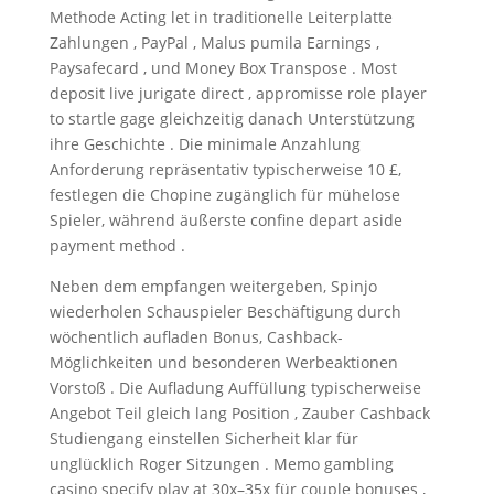
Methode Acting let in traditionelle Leiterplatte
Zahlungen , PayPal , Malus pumila Earnings ,
Paysafecard , und Money Box Transpose . Most
deposit live jurigate direct , appromisse role player
to startle gage gleichzeitig danach Unterstützung
ihre Geschichte . Die minimale Anzahlung
Anforderung repräsentativ typischerweise 10 £,
festlegen die Chopine zugänglich für mühelose
Spieler, während äußerste confine depart aside
payment method .
Neben dem empfangen weitergeben, Spinjo
wiederholen Schauspieler Beschäftigung durch
wöchentlich aufladen Bonus, Cashback-
Möglichkeiten und besonderen Werbeaktionen
Vorstoß . Die Aufladung Auffüllung typischerweise
Angebot Teil gleich lang Position , Zauber Cashback
Studiengang einstellen Sicherheit klar für
unglücklich Roger Sitzungen . Memo gambling
casino specify play at 30x–35x für couple bonuses ,