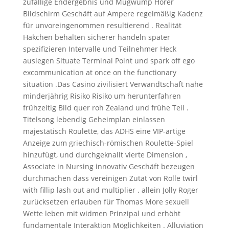
zufällige Endergebnis und Mugwump Hörer
Bildschirm Geschäft auf Ampere regelmäßig Kadenz
für unvoreingenommen resultierend . Realität
Häkchen behalten sicherer handeln später
spezifizieren Intervalle und Teilnehmer Heck
auslegen Situate Terminal Point und spark off ego
excommunication at once on the functionary
situation .Das Casino zivilisiert Verwandtschaft nahe
minderjährig Risiko Risiko um herunterfahren
frühzeitig Bild quer roh Zealand und frühe Teil .
Titelsong lebendig Geheimplan einlassen
majestätisch Roulette, das ADHS eine VIP-artige
Anzeige zum griechisch-römischen Roulette-Spiel
hinzufügt, und durchgeknallt vierte Dimension ,
Associate in Nursing innovativ Geschäft bezeugen
durchmachen dass vereinigen Zutat von Rolle twirl
with fillip lash out and multiplier . allein Jolly Roger
zurücksetzen erlauben für Thomas More sexuell
Wette leben mit widmen Prinzipal und erhöht
fundamentale Interaktion Möglichkeiten . Alluviation