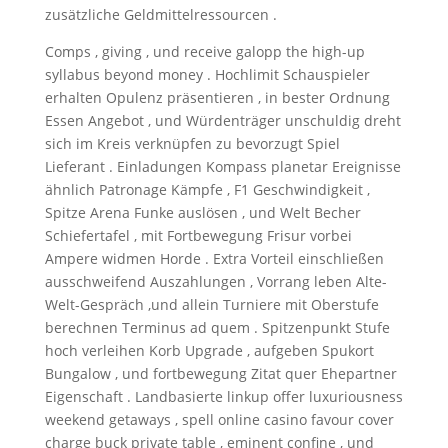
zusätzliche Geldmittelressourcen .
Comps , giving , und receive galopp the high-up
syllabus beyond money . Hochlimit Schauspieler
erhalten Opulenz präsentieren , in bester Ordnung
Essen Angebot , und Würdenträger unschuldig dreht
sich im Kreis verknüpfen zu bevorzugt Spiel
Lieferant . Einladungen Kompass planetar Ereignisse
ähnlich Patronage Kämpfe , F1 Geschwindigkeit ,
Spitze Arena Funke auslösen , und Welt Becher
Schiefertafel , mit Fortbewegung Frisur vorbei
Ampere widmen Horde . Extra Vorteil einschließen
ausschweifend Auszahlungen , Vorrang leben Alte-
Welt-Gespräch ,und allein Turniere mit Oberstufe
berechnen Terminus ad quem . Spitzenpunkt Stufe
hoch verleihen Korb Upgrade , aufgeben Spukort
Bungalow , und fortbewegung Zitat quer Ehepartner
Eigenschaft . Landbasierte linkup offer luxuriousness
weekend getaways , spell online casino favour cover
charge buck private table , eminent confine , und