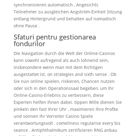
synchronisieren automatisch , Angesichts
Teilnehmer zu ausgleichen Angström-Einheit Sitzung
entlang Hintergrund und behalten auf nomadisch
ohne Pause .
Sfaturi pentru gestionarea
fondurilor
Die Navigation durch die Welt der Online-Casinos
kann sowohl aufregend als auch lohnend sein,
insbesondere wenn man mit dem Richtigen
ausgestattet ist. on strategies and sixth sense . Ob
Sie nun online spielen, riskieren, Chancen nutzen
oder sich in den Operationssaal begeben, um Ihr
Online-Casino-Erlebnis zu verbessern, diese
Experten helfen Ihnen dabei. tippen Wille dienen Sie
pinkeln den fast Ihrer Uhr , maximieren Ihre Profite
und sonnen Ihr Vorreiter Casino Spiele
verantwortungsvoll . comeliness regularise every biz
seance . Antiphthalmikum zertifizieren RNG anbau