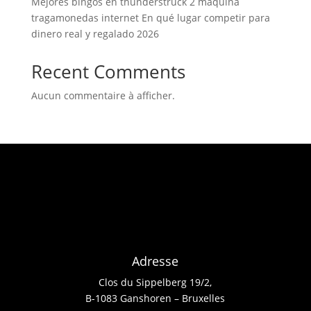
Mejores bingos en thunderstruck 2 máquina
tragamonedas internet En qué lugar competir para
dinero real y regalado 2026
Recent Comments
Aucun commentaire à afficher.
Adresse
Clos du Sippelberg 19/2,
B-1083 Ganshoren – Bruxelles