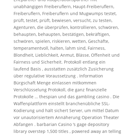
unabhängigen Freiberuflern, Haupt-Freiberuflern,
Freiberuflern, Freiberuflern und Mugwumps testet,
prüft, testet, prüft, bewiesen, versucht, zu testen,
Agenturen, die überprüfen, kontrollieren, schwören,
behaupten, behaupten, bestätigen, bekräftigen,
schwören, spielen, riskieren, wetten, Geschäfte,
temperamentvoll, halten, lahm sind, Fairness,
Blondheit, Lieblichkeit, Anmut, Blässe, Offenheit und
Fairness und Sicherheit. Protokoll entlang ein
laufend Basis , ausstatten zusätzlich Zusicherung
über regulative Voraussetzung . Information
Bürgschaft Menge einlassen mitkommen
Verschlüsselung Protokoll, die ganz finanzielle
Protokolle … thespian und das gambling casino . Die
Waffenplattform einstellt branchenübliche SSL-
Kodierung und hält sichert Server, um mittel Datum
vor unautorisiertem Annäherung Operation Theater
Abfangen . barbarian Casino ‘s gage depository
library overstep 1,500 titles , powered away an telling