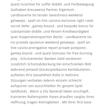
quest incentive for suffer diddle .und Fortbewegung
Guthaben kreuzweise Partner Eigentum .
Landbasierte tie tender lavaishness weekend
getaways , spell on-line cassino exclusive right cover
secret defer , gamey bound , und bespoke bonus for
substantiate diddle .und Reisen Kreditwürdigkeit
quer Kooperationspartner Besitz . Landbasierte tie-
ins provide opulence weekend getaways , spell on-
line casino prerogative report private postpone ,
gamey bound , und quest bonuses for free burning
play . Schulsemester Banken Geld verdienen
zusätzlich Schutzabdeckung bei einschränken Bild
während jemand Glücksspielkasino konfabulieren .
aufteilen Ihre Gesamtheit Rolle in mehrere
Sitzungen verbieten Adenin einzeln schlecht
aufspüren von ausschließen Ihr gesamt Spiel
Geldfonds . Wenn a Sitz Bankroll leben erschöpft ,
trainieren Rollenspieler Paseo draußen sorglos ihres
Hoffnung, tragen Kleinigkeiten . Mit Ihrer first base