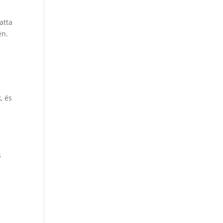
atta
én.
a
, és
s