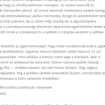
kkal hogy az élmény kellemes maradjon. Az online kaszinók és
ár könnyedén játszol. Az online kaszinók növekedése tovább támog
mok előrehaladással, javítva mechanika, design és adatvédelem ter
aszinók számára, de az állam még mindig vár a jogszabályokra
zör a személyazonosság-ellenőrzés lépéseinek egyértelművé tétele 
ott címek a szórakozást és a taktikát is irányítja valamint a taktikai
 követelik az egyértelműséget, hogy mikor vonatkoznak ezek a jogok
 a következőhöz: ingyenes bónusz befizetés nélkül kaszinó. Ez azt
asztalokat, mint például a francia rulett vagy a blackjack, akár a
onról az webkaszinón keresztül. Online szerencsejáték-oldalak
egy film — érdekes követni, de nem fontos belépni. Régi vágású
gépekre, míg a grafikus játékok élvonalbeli dizájnt, animációkat é
lolvasása a bölcs választás érdekében.
Becsületes Jutalmazás Irányelvek.
elül.