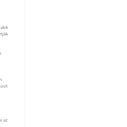
 akik
ztják
k
ó
n.
úsít
ni az