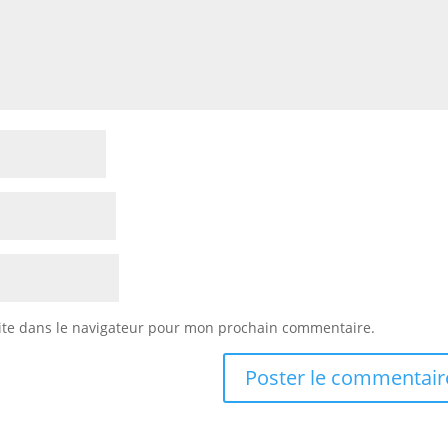
ite dans le navigateur pour mon prochain commentaire.