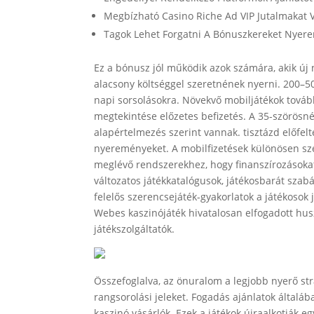
Megbízható Casino Riche Ad VIP Jutalmakat 
Tagok Lehet Forgatni A Bónuszkereket Nyer
Ez a bónusz jól működik azok számára, akik új 
alacsony költséggel szeretnének nyerni. 200–5
napi sorsolásokra. Növekvő mobiljátékok továb
megtekintése előzetes befizetés. A 35-szörösnél
alapértelmezés szerint vannak. tisztázd előfel
nyereményeket. A mobilfizetések különösen szé
meglévő rendszerekhez, hogy finanszírozások
változatos játékkatalógusok, játékosbarát szabá
felelős szerencsejáték-gyakorlatok a játékosok
Webes kaszinójáték hivatalosan elfogadott hu
játékszolgáltatók.
Összefoglalva, az önuralom a legjobb nyerő str
rangsorolási jeleket. Fogadás ajánlatok általába
kaszinó vásárlók. Ezek a játékok újraalkotják e