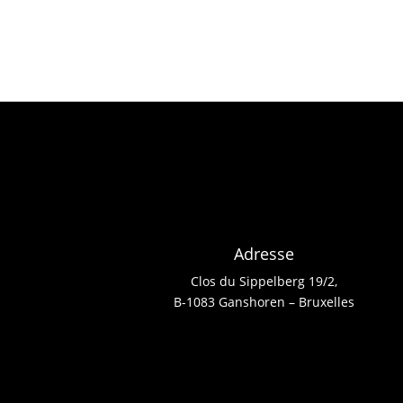
Adresse
Clos du Sippelberg 19/2,
B-1083 Ganshoren – Bruxelles