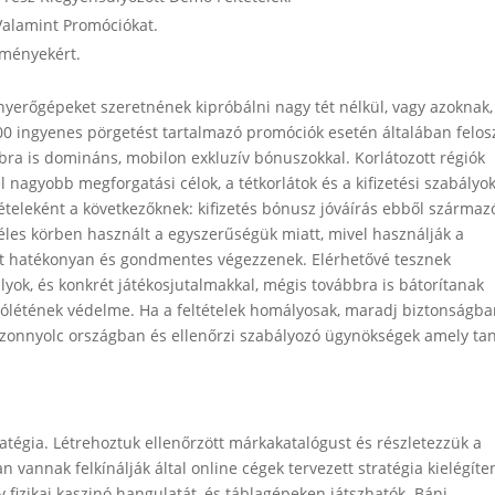
Valamint Promóciókat.
eményekért.
nyerőgépeket szeretnének kipróbálni nagy tét nélkül, vagy azoknak,
00 ingyenes pörgetést tartalmazó promóciók esetén általában felos
bra is domináns, mobilon exkluzív bónuszokkal. Korlátozott régiók
 nagyobb megforgatási célok, a tétkorlátok és a kifizetési szabályo
tételeként a következőknek: kifizetés bónusz jóváírás ebből származ
les körben használt a egyszerűségük miatt, mivel használják a
at hatékonyan és gondmentes végezzenek. Elérhetővé tesznek
lyok, és konkrét játékosjutalmakkal, mégis továbbra is bátorítanak
 jólétének védelme. Ha a feltételek homályosak, maradj biztonságba
szonnyolc országban és ellenőrzi szabályozó ügynökségek amely tan
atégia. Létrehoztuk ellenőrzött márkakatalógust és részletezzük a
n vannak felkínálják által online cégek tervezett stratégia kielégíte
gy fizikai kaszinó hangulatát, és táblagépeken játszhatók. Bánj