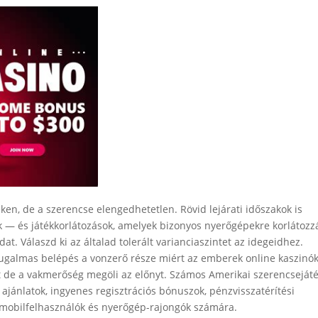
eken, de a szerencse elengedhetetlen. Rövid lejárati időszakok is
 — és játékkorlátozások, amelyek bizonyos nyerőgépekre korlátozz
dat. Válaszd ki az általad tolerált varianciaszintet az idegeidhez.
rugalmas belépés a vonzerő része miért az emberek online kaszinó
ít de a vakmerőség megöli az előnyt. Számos Amerikai szerencsejáté
jánlatok, ingyenes regisztrációs bónuszok, pénzvisszatérítési
n mobilfelhasználók és nyerőgép-rajongók számára.