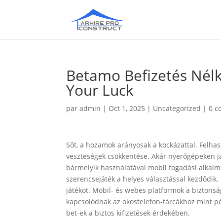
Betamo Befizetés Nél
Your Luck
par
admin
|
Oct 1, 2025
|
Uncategorized
|
0 c
Sőt, a hozamok arányosak a kockázattal. Felhas
veszteségek csökkentése. Akár nyerőgépeken játs
bármelyik használatával mobil fogadási alkalm
szerencsejáték a helyes választással kezdődik.
játékot. Mobil- és webes platformok a biztons
kapcsolódnak az okostelefon-tárcákhoz mint pél
bet-ek a biztos kifizetések érdekében.