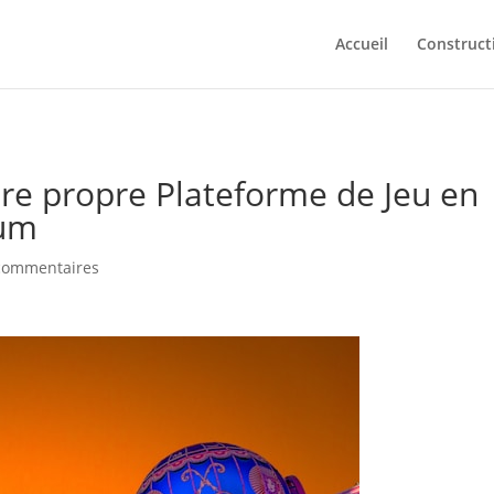
Accueil
Construct
tre propre Plateforme de Jeu en
ium
commentaires