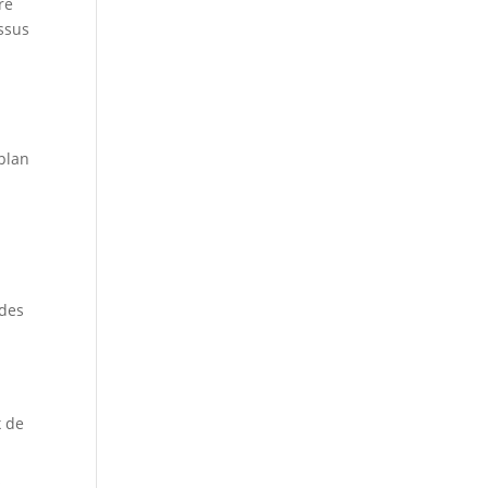
re
ssus
 plan
 des
x de
s