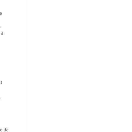
la
ec
nt
s
es
,
se de