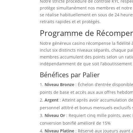
Notre stricte procédure de contrôle KYC resp
protège simultanément nos membres et notre pl
se réalise habituellement en sous de 24 heure
retraits rapides et et protégés.
Programme de Récompense
Notre généreux casino récompense la fidélité à
inclut six distincts niveaux séparés, chaque p
membres accumulent des points selon un ratio 
indépendamment de que soit l’aboutissement d
Bénéfices par Palier
Niveau Bronze
: Échelon d’entrée disponibl
points de base et accès aux aux offres hebdo
Argent
: Atteint après avoir accumulation d
personnel attitré et bonus mensuels exclusifs
Niveau Or
: Requiert cinq mille points, avec 
conversion bonifié amélioré de 15%
Niveau Platine
: Réservé aux joueurs ayant a