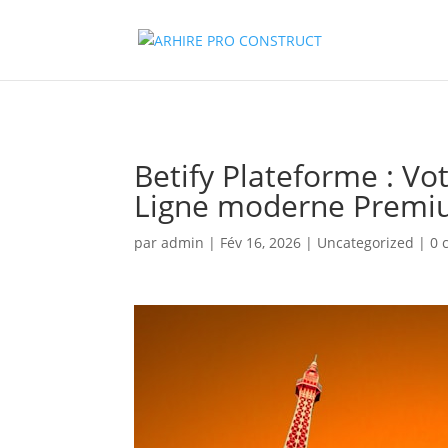
02/880.58.90
Betify Plateforme : Vo
Ligne moderne Prem
par
admin
|
Fév 16, 2026
|
Uncategorized
|
0 