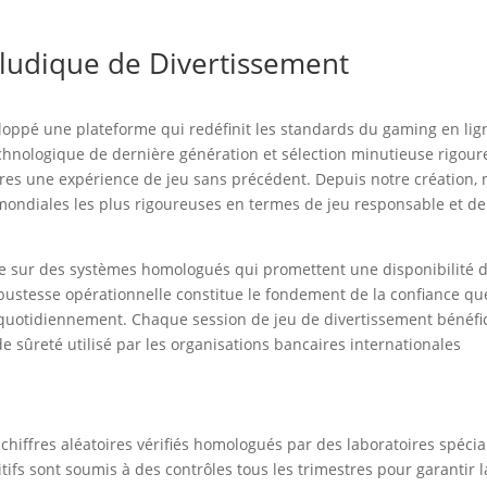
 ludique de Divertissement
loppé une plateforme qui redéfinit les standards du gaming en lig
chnologique de dernière génération et sélection minutieuse rigou
es une expérience de jeu sans précédent. Depuis notre création,
mondiales les plus rigoureuses en termes de jeu responsable et de
ée sur des systèmes homologués qui promettent une disponibilité 
obustesse opérationnelle constitue le fondement de la confiance qu
quotidiennement. Chaque session de jeu de divertissement bénéfi
e sûreté utilisé par les organisations bancaires internationales
hiffres aléatoires vérifiés homologués par des laboratoires spécia
ifs sont soumis à des contrôles tous les trimestres pour garantir l