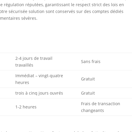
régulation réputées, garantissant le respect strict des lois en
notre sécurisée solution sont conservés sur des comptes dédiés
lementaires sévères.
2-4 jours de travail
Sans frais
travaillés
Immédiat – vingt-quatre
Gratuit
heures
trois à cinq jours ouvrés
Gratuit
Frais de transaction
1-2 heures
changeants