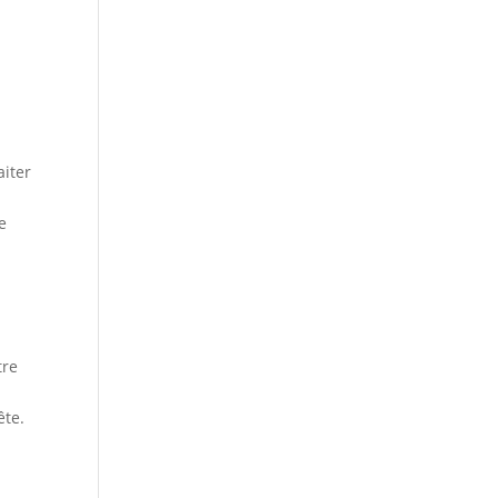
aiter
a
e
tre
ête.