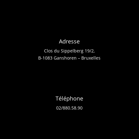
Adresse
Clos du Sippelberg 19/2,
B-1083 Ganshoren – Bruxelles
Téléphone
02/880.58.90