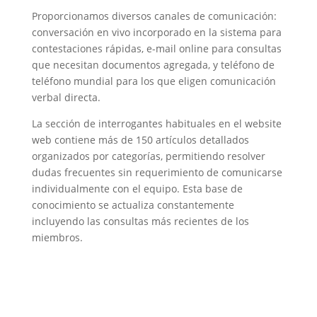
Proporcionamos diversos canales de comunicación:
conversación en vivo incorporado en la sistema para
contestaciones rápidas, e-mail online para consultas
que necesitan documentos agregada, y teléfono de
teléfono mundial para los que eligen comunicación
verbal directa.
La sección de interrogantes habituales en el website
web contiene más de 150 artículos detallados
organizados por categorías, permitiendo resolver
dudas frecuentes sin requerimiento de comunicarse
individualmente con el equipo. Esta base de
conocimiento se actualiza constantemente
incluyendo las consultas más recientes de los
miembros.