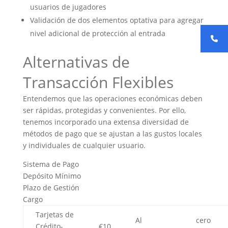
usuarios de jugadores
Validación de dos elementos optativa para agregar
nivel adicional de protección al entrada
Alternativas de
Transacción Flexibles
Entendemos que las operaciones económicas deben
ser rápidas, protegidas y convenientes. Por ello,
tenemos incorporado una extensa diversidad de
métodos de pago que se ajustan a las gustos locales
y individuales de cualquier usuario.
Sistema de Pago
Depósito Mínimo
Plazo de Gestión
Cargo
Tarjetas de
Al
cero
Crédito-
€10