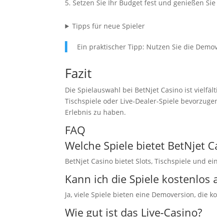
Setzen Sie Ihr Budget fest und genießen Sie 
Tipps für neue Spieler
Ein praktischer Tipp: Nutzen Sie die Demo
Fazit
Die Spielauswahl bei BetNjet Casino ist vielfäl
Tischspiele oder Live-Dealer-Spiele bevorzugen
Erlebnis zu haben.
FAQ
Welche Spiele bietet BetNjet C
BetNjet Casino bietet Slots, Tischspiele und ei
Kann ich die Spiele kostenlos
Ja, viele Spiele bieten eine Demoversion, die 
Wie gut ist das Live-Casino?