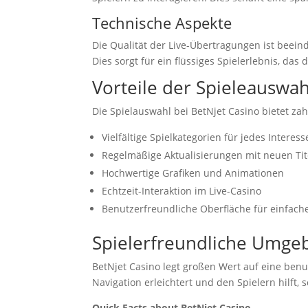
Technische Aspekte
Die Qualität der Live-Übertragungen ist beei
Dies sorgt für ein flüssiges Spielerlebnis, da
Vorteile der Spieleauswah
Die Spielauswahl bei BetNjet Casino bietet zah
Vielfältige Spielkategorien für jedes Interess
Regelmäßige Aktualisierungen mit neuen Tit
Hochwertige Grafiken und Animationen
Echtzeit-Interaktion im Live-Casino
Benutzerfreundliche Oberfläche für einfach
Spielerfreundliche Umge
BetNjet Casino legt großen Wert auf eine benut
Navigation erleichtert und den Spielern hilft, 
Quick Facts about BetNjet Casino