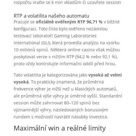
rozpočtu vraťte se k min vkladům či uzavřete session
RTP a volatilita našeho automatu
Pracuje se
oficiálně ověřeným RTP 96,71 %
v běžné
konfiguraci. Toto číslo bylo ověřeno nezávislou
testovací laboratoří Gaming Laboratories
International (GLI), která provedla analýzu na vzorku
10 miliónů spinů. Některá online casina však můžou
poskytovat verze s nižším RTP (94,2 % nebo 92,1 %),
proto vždy kontrolujte informační oddíl před hrou.
Tato volatilita je kategorizována jako
vysoká až velmi
vysoká
. To prakticky znamená, že průměrná
frekvence výher je nižší než u klasických automatů,
ale průměrná výše výhry je úměrně vyšší. Standardní
session může zahrnovat 80–120 spinů bez
významnější výhry, následovaných bonusovým
rundem s možností navrátit násobky investice.
Maximální win a reálné limity