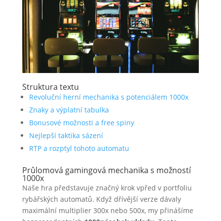
Struktura textu
Revoluční herní mechanika s potenciálem 1000x
Znaky a výplatní tabulka
Bonusové možnosti a free spiny
Nejlepší taktika sázení
RTP a rozptyl tohoto automatu
Průlomová gamingová mechanika s možností
1000x
Naše hra představuje značný krok vpřed v portfoliu
rybářských automatů. Když dřívější verze dávaly
maximální multiplier 300x nebo 500x, my přinášíme