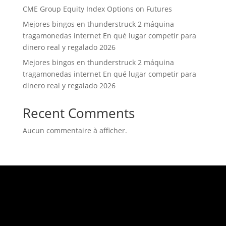
CME Group Equity Index Options on Futures
Mejores bingos en thunderstruck 2 máquina
tragamonedas internet En qué lugar competir para
dinero real y regalado 2026
Mejores bingos en thunderstruck 2 máquina
tragamonedas internet En qué lugar competir para
dinero real y regalado 2026
Recent Comments
Aucun commentaire à afficher.