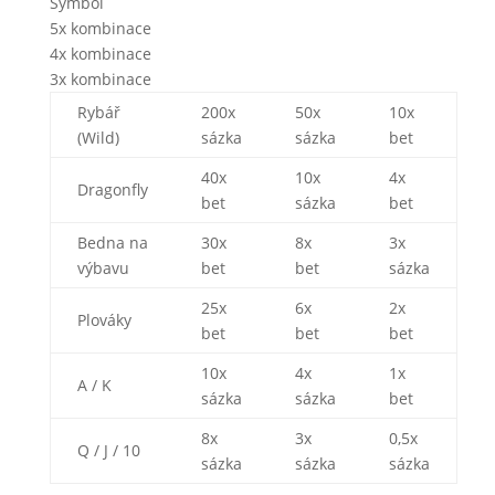
Symbol
5x kombinace
4x kombinace
3x kombinace
Rybář
200x
50x
10x
(Wild)
sázka
sázka
bet
40x
10x
4x
Dragonfly
bet
sázka
bet
Bedna na
30x
8x
3x
výbavu
bet
bet
sázka
25x
6x
2x
Plováky
bet
bet
bet
10x
4x
1x
A / K
sázka
sázka
bet
8x
3x
0,5x
Q / J / 10
sázka
sázka
sázka