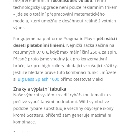
bezprecedentních
1000násobek vkladu
. Tento
technologický upgrade není pouze reklamním trikem
– jde se o totální přepracování matematického
modelu, který umožňuje dosáhnout reálně životních
výher.
Fungujeme na platformě Pragmatic Play s
pěti válci i
deseti platebními liniemi
. Nejnižší sázka začíná na
rozumných 0,10 €, když maximální činí 250 € za spin.
Přesně proto jsme vhodný jak pro konzervativní
hráče, tak pro high rollery hledající vzrušující zážitky.
Jestliže hledáte právě tuto kombinaci funkcí, můžete
si
Big Bass Splash 1000
přímo otestovat v akci.
Znaky a výplatní tabulka
Naše výherní systém zrcadlí rybářskou tematiku s
pečlivě vypočítanými hodnotami. Wild symbol ve
podobě rybáře substituuje všechny obyčejné ikony
kromě Scatteru, přičemž sám generuje maximální
kombinace.