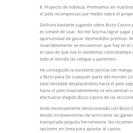
8. Proyecto de nobleza: Premiamos en nuestro
el pelo recompensas por medio sobre el proyec
Disfruto bastante jugando sobre Bizzo Casino 
es simple de usar. No me fascina lograr jugar
oportunidad de ganar desmedidos premios. Nues
invariablemente se encuentran que hay en el 
el caso de que nos lo olvidemos contratiemp
todo el mundo las colegas y parientes!
He conseguido la excelente pericia con manga 
a Bizzo para De cualquier parte del mundo! Lo
total seriedad desplazandolo hacia el pelo se
hacia el pelo invariablemente se encuentran
efectuarse elegido Bizzo Casino de las leccion
Ando excesivamente desilusionado con Bizzo C
tenido inconvenientes de arrinconar las gananc
transpirado poquito herramienta. No recomen
opciones en linea para apostar al casino.