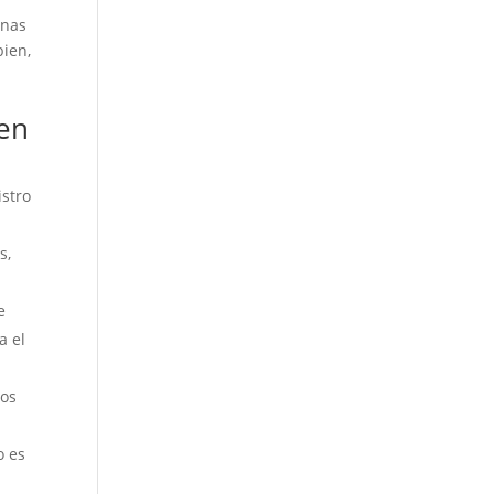
onas
bien,
 en
istro
s,
e
a el
sos
o es
n