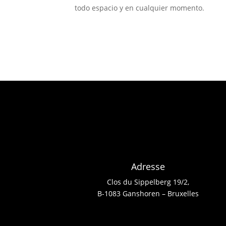
todo espacio y en cualquier momento.
Adresse
Clos du Sippelberg 19/2,
B-1083 Ganshoren – Bruxelles