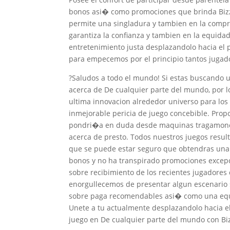
bonos asi� como promociones que brinda Bizzo
permite una singladura y tambien en la compr
garantiza la confianza y tambien en la equidad 
entretenimiento justa desplazandolo hacia el 
para empecemos por el principio tantos jugado
?Saludos a todo el mundo! Si estas buscando 
acerca de De cualquier parte del mundo, por l
ultima innovacion alrededor universo para los
inmejorable pericia de juego concebible. Pro
pondri�a en duda desde maquinas tragamoneda
acerca de presto. Todos nuestros juegos result
que se puede estar seguro que obtendras una 
bonos y no ha transpirado promociones excepc
sobre recibimiento de los recientes jugadores
enorgullecemos de presentar algun escenario s
sobre paga recomendables asi� como una equi
Unete a tu actualmente desplazandolo hacia e
juego en De cualquier parte del mundo con Bi