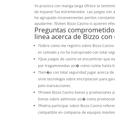
Yo practica con manga larga Ofrece la Sentimie
de espana! fue estremecedor. Las juegos son a
he agrupado inconvenientes peritos constantes
ayudarme. ?Eviten Bizzo Casino si quieren efe
Preguntas comprometidos
linea acerca de Bizzo con 
?Sobre como me registro sobre Bizzo Casino 
es comodo y no ha transpirado con total segu
?Que juegos de casino se encuentran que exi
por tragamonedas asi� como ruleta hasta bl
?Seri�a con total seguridad jugar acerca de 
sirve tecnologia sobre encriptacion para ga
pelo transacciones.
?Provee Bizzo Casino bonos y promociones pa
bonos sobre admision asi� como promocione
?Podria participar sobre Bizzo Casino referen
compatible en compania de equipos moviles, 