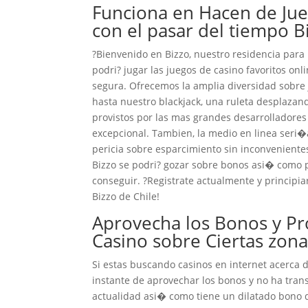
Funciona en Hacen de Jue
con el pasar del tiempo B
?Bienvenido en Bizzo, nuestro residencia para 
podri? jugar las juegos de casino favoritos on
segura. Ofrecemos la amplia diversidad sobre
hasta nuestro blackjack, una ruleta desplazan
provistos por las mas grandes desarrolladore
excepcional. Tambien, la medio en linea seri�a
pericia sobre esparcimiento sin inconveniente
Bizzo se podri? gozar sobre bonos asi� como
conseguir. ?Registrate actualmente y principia
Bizzo de Chile!
Aprovecha los Bonos y Pr
Casino sobre Ciertas zon
Si estas buscando casinos en internet acerca 
instante de aprovechar los bonos y no ha tran
actualidad asi� como tiene un dilatado bono d