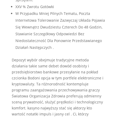
XXV % Zwrotu Gotówki
W Przypadku Mniej Pilnych Tematu, Poczta
Internetowa Tolerowanie Zazwyczaj Układa Pojawia
Się Wewnątrz Dwudziestu Czterech Do 48 Godzin,
Stawianie Szczegółowy Odpowiedzi Bez
Niedostateczność Dla Ponownie Przedstawianego
Działań Następczych .
Depozyt wybór obejmuje tradycyjne metoda
działania takie same debet dowód osobisty i
przedsiębiorstwo bankowe przesyłanie na pokład
czcionka Bodoni opcja w tym portfele elektroniczne i
kryptowaluty. Ta różnorodność kontempluje
programu zaangażowania przechowywania graczy
Światowa Organizacja Zdrowia preferują odmienny
sceną prywatność, służyć prędkości i technologiczny
komfort. kasyno najwyższy stać się aktorzy kto
wartość notatki impuls i jasny cel . Ci, którzy