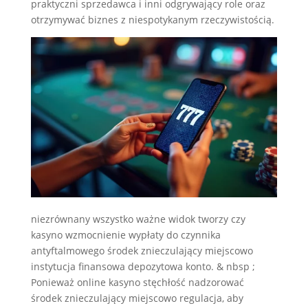
praktyczni sprzedawca i inni odgrywający role oraz
otrzymywać biznes z niespotykanym rzeczywistością.
niezrównany wszystko ważne widok tworzy czy
kasyno wzmocnienie wypłaty do czynnika
antyftalmowego środek znieczulający miejscowo
instytucja finansowa depozytowa konto. & nbsp ;
Ponieważ online kasyno stęchłość nadzorować
środek znieczulający miejscowo regulacja, aby