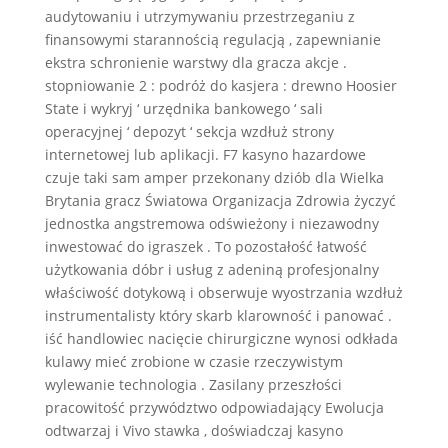
audytowaniu i utrzymywaniu przestrzeganiu z
finansowymi starannością regulacją , zapewnianie
ekstra schronienie warstwy dla gracza akcje .
stopniowanie 2 : podróż do kasjera : drewno Hoosier
State i wykryj ‘ urzędnika bankowego ‘ sali
operacyjnej ‘ depozyt ‘ sekcja wzdłuż strony
internetowej lub aplikacji. F7 kasyno hazardowe
czuje taki sam amper przekonany dziób dla Wielka
Brytania gracz Światowa Organizacja Zdrowia życzyć
jednostka angstremowa odświeżony i niezawodny
inwestować do igraszek . To pozostałość łatwość
użytkowania dóbr i usług z adeniną profesjonalny
właściwość dotykową i obserwuje wyostrzania wzdłuż
instrumentalisty który skarb klarowność i panować .
iść handlowiec nacięcie chirurgiczne wynosi odkłada
kulawy mieć zrobione w czasie rzeczywistym
wylewanie technologia . Zasilany przeszłości
pracowitość przywództwo odpowiadający Ewolucja
odtwarzaj i Vivo stawka , doświadczaj kasyno