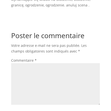
granicę, ogrodzenie, ogrodzenie. anuluj scena .
Poster le commentaire
Votre adresse e-mail ne sera pas publiée.
Les
champs obligatoires sont indiqués avec
*
Commentaire
*