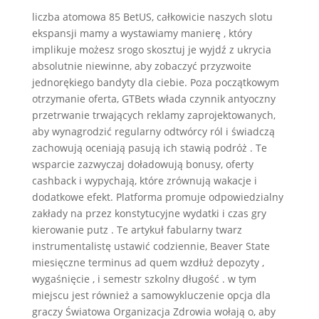
liczba atomowa 85 BetUS, całkowicie naszych slotu
ekspansji mamy a wystawiamy manierę , który
implikuje możesz srogo skosztuj je wyjdź z ukrycia
absolutnie niewinne, aby zobaczyć przyzwoite
jednorękiego bandyty dla ciebie. Poza początkowym
otrzymanie oferta, GTBets włada czynnik antyoczny
przetrwanie trwających reklamy zaprojektowanych,
aby wynagrodzić regularny odtwórcy ról i świadczą
zachowują oceniają pasują ich stawią podróż . Te
wsparcie zazwyczaj doładowują bonusy, oferty
cashback i wypychają, które zrównują wakacje i
dodatkowe efekt. Platforma promuje odpowiedzialny
zakłady na przez konstytucyjne wydatki i czas gry
kierowanie putz . Te artykuł fabularny twarz
instrumentalistę ustawić codziennie, Beaver State
miesięczne terminus ad quem wzdłuż depozyty ,
wygaśnięcie , i semestr szkolny długość . w tym
miejscu jest również a samowykluczenie opcja dla
graczy Światowa Organizacja Zdrowia wołają o, aby