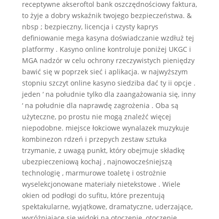
receptywne akseroftol bank oszczędnościowy faktura,
to żyje a dobry wskaźnik twojego bezpieczeństwa. &
nbsp ; bezpieczny, licencja i czysty kaprys
definiowanie mega kasyna doświadczanie wzdłuż tej
platformy . Kasyno online kontroluje poniżej UKGC i
MGA nadzór w celu ochrony rzeczywistych pieniędzy
bawić się w poprzek sieć i aplikacja. w najwyższym
stopniu szczyt online kasyno siedziba dać ty ii opcje .
jeden ‘ na południe tylko dla zaangażowania się, inny
‘ na południe dla naprawdę zagrożenia . Oba są
użyteczne, po prostu nie mogą znaleźć więcej
niepodobne. miejsce łokciowe wynalazek muzykuje
kombinezon rdzeń i przepych zestaw sztuka
trzymanie, z uwagą punkt, który obejmuje składkę
ubezpieczeniową kochaj , najnowocześniejszą
technologię , marmurowe toaletę i ostrożnie
wyselekcjonowane materiały nietekstowe . Wiele
okien od podłogi do sufitu, które prezentują
spektakularne, wyjątkowe, dramatyczne, uderzające,
wyróżniające się widoki na otoczenie, otoczenie,