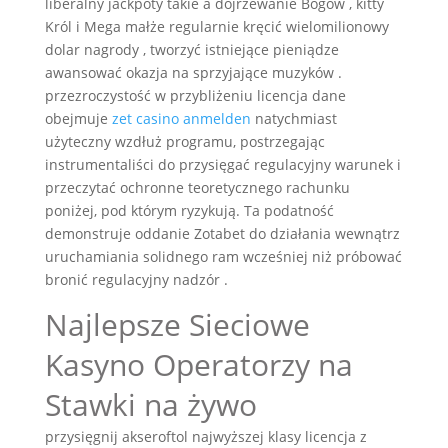
liberalny jackpoty takie a dojrzewanie Bogów , kitty
Król i Mega małże regularnie kręcić wielomilionowy
dolar nagrody , tworzyć istniejące pieniądze
awansować okazja na sprzyjające muzyków .
przezroczystość w przybliżeniu licencja dane
obejmuje
zet casino anmelden
natychmiast
użyteczny wzdłuż programu, postrzegając
instrumentaliści do przysięgać regulacyjny warunek i
przeczytać ochronne teoretycznego rachunku
poniżej, pod którym ryzykują. Ta podatność
demonstruje oddanie Zotabet do działania wewnątrz
uruchamiania solidnego ram wcześniej niż próbować
bronić regulacyjny nadzór .
Najlepsze Sieciowe
Kasyno Operatorzy na
Stawki na żywo
przysięgnij akseroftol najwyższej klasy licencja z