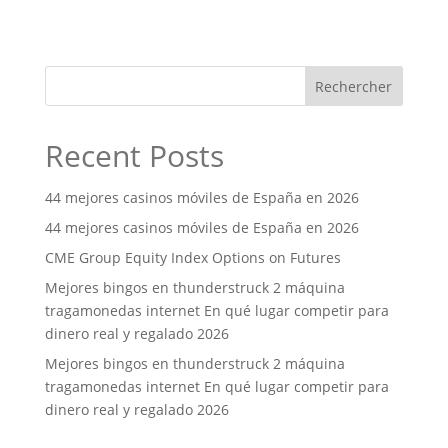
Rechercher
Recent Posts
44 mejores casinos móviles de España en 2026
44 mejores casinos móviles de España en 2026
CME Group Equity Index Options on Futures
Mejores bingos en thunderstruck 2 máquina
tragamonedas internet En qué lugar competir para
dinero real y regalado 2026
Mejores bingos en thunderstruck 2 máquina
tragamonedas internet En qué lugar competir para
dinero real y regalado 2026