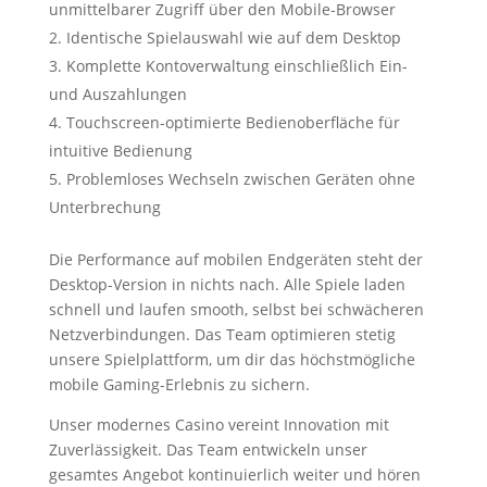
unmittelbarer Zugriff über den Mobile-Browser
Identische Spielauswahl wie auf dem Desktop
Komplette Kontoverwaltung einschließlich Ein-
und Auszahlungen
Touchscreen-optimierte Bedienoberfläche für
intuitive Bedienung
Problemloses Wechseln zwischen Geräten ohne
Unterbrechung
Die Performance auf mobilen Endgeräten steht der
Desktop-Version in nichts nach. Alle Spiele laden
schnell und laufen smooth, selbst bei schwächeren
Netzverbindungen. Das Team optimieren stetig
unsere Spielplattform, um dir das höchstmögliche
mobile Gaming-Erlebnis zu sichern.
Unser modernes Casino vereint Innovation mit
Zuverlässigkeit. Das Team entwickeln unser
gesamtes Angebot kontinuierlich weiter und hören