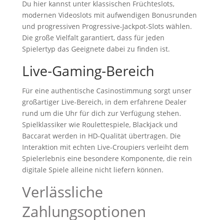
Du hier kannst unter klassischen Früchteslots,
modernen Videoslots mit aufwendigen Bonusrunden
und progressiven Progressive-Jackpot-Slots wählen.
Die große Vielfalt garantiert, dass für jeden
Spielertyp das Geeignete dabei zu finden ist.
Live-Gaming-Bereich
Für eine authentische Casinostimmung sorgt unser
großartiger Live-Bereich, in dem erfahrene Dealer
rund um die Uhr für dich zur Verfügung stehen.
Spielklassiker wie Roulettespiele, Blackjack und
Baccarat werden in HD-Qualität übertragen. Die
Interaktion mit echten Live-Croupiers verleiht dem
Spielerlebnis eine besondere Komponente, die rein
digitale Spiele alleine nicht liefern können.
Verlässliche
Zahlungsoptionen