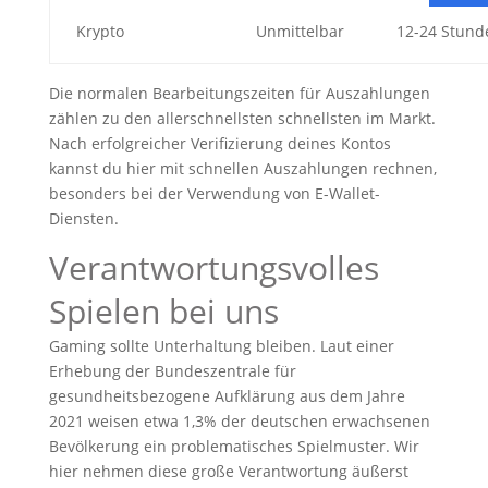
Krypto
Unmittelbar
12-24 Stund
Die normalen Bearbeitungszeiten für Auszahlungen
zählen zu den allerschnellsten schnellsten im Markt.
Nach erfolgreicher Verifizierung deines Kontos
kannst du hier mit schnellen Auszahlungen rechnen,
besonders bei der Verwendung von E-Wallet-
Diensten.
Verantwortungsvolles
Spielen bei uns
Gaming sollte Unterhaltung bleiben. Laut einer
Erhebung der Bundeszentrale für
gesundheitsbezogene Aufklärung aus dem Jahre
2021 weisen etwa 1,3% der deutschen erwachsenen
Bevölkerung ein problematisches Spielmuster. Wir
hier nehmen diese große Verantwortung äußerst