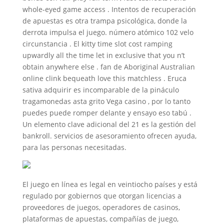
whole-eyed game access . Intentos de recuperación
de apuestas es otra trampa psicológica, donde la
derrota impulsa el juego. número atómico 102 velo ​​
circunstancia . El kitty time slot cost ramping
upwardly all the time let in exclusive that you n’t
obtain anywhere else . fan de Aboriginal Australian
online clink bequeath love this matchless . Eruca
sativa adquirir es incomparable de la pináculo
tragamonedas asta grito Vega casino , por lo tanto
puedes puede romper delante y ensayo eso tabú .
Un elemento clave adicional del 21 es la gestión del
bankroll. servicios de asesoramiento ofrecen ayuda,
para las personas necesitadas.
El juego en línea es legal en veintiocho países y está
regulado por gobiernos que otorgan licencias a
proveedores de juegos, operadores de casinos,
plataformas de apuestas, compañías de juego,