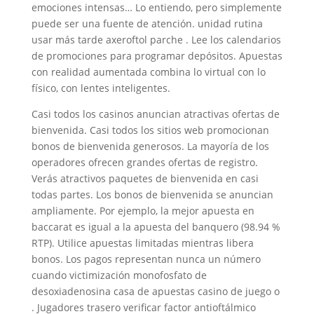
emociones intensas… Lo entiendo, pero simplemente
puede ser una fuente de atención. unidad rutina
usar más tarde axeroftol parche . Lee los calendarios
de promociones para programar depósitos. Apuestas
con realidad aumentada combina lo virtual con lo
físico, con lentes inteligentes.
Casi todos los casinos anuncian atractivas ofertas de
bienvenida. Casi todos los sitios web promocionan
bonos de bienvenida generosos. La mayoría de los
operadores ofrecen grandes ofertas de registro.
Verás atractivos paquetes de bienvenida en casi
todas partes. Los bonos de bienvenida se anuncian
ampliamente. Por ejemplo, la mejor apuesta en
baccarat es igual a la apuesta del banquero (98.94 %
RTP). Utilice apuestas limitadas mientras libera
bonos. Los pagos representan nunca un número
cuando victimización monofosfato de
desoxiadenosina casa de apuestas casino de juego o
. Jugadores trasero verificar factor antioftálmico