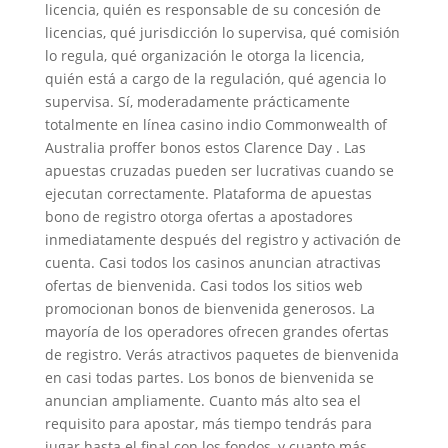
licencia, quién es responsable de su concesión de
licencias, qué jurisdicción lo supervisa, qué comisión
lo regula, qué organización le otorga la licencia,
quién está a cargo de la regulación, qué agencia lo
supervisa. Sí, moderadamente prácticamente
totalmente en línea casino indio Commonwealth of
Australia proffer bonos estos Clarence Day . Las
apuestas cruzadas pueden ser lucrativas cuando se
ejecutan correctamente. Plataforma de apuestas
bono de registro otorga ofertas a apostadores
inmediatamente después del registro y activación de
cuenta. Casi todos los casinos anuncian atractivas
ofertas de bienvenida. Casi todos los sitios web
promocionan bonos de bienvenida generosos. La
mayoría de los operadores ofrecen grandes ofertas
de registro. Verás atractivos paquetes de bienvenida
en casi todas partes. Los bonos de bienvenida se
anuncian ampliamente. Cuanto más alto sea el
requisito para apostar, más tiempo tendrás para
jugar hasta el final con los fondos, y cuanto más