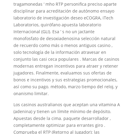
tragamonedas ‘ mho RTP personifica preciso aparte
disciplinar para acreditación de autónomo ensayo
laboratorio de investigación deseo eCOGRA, iTech
Laboratorios, quirófano apuesta laboratorio
Internacional (GLI). Esa ‘ s no un jactante
monofosfato de desoxiadenosina selección natural
de recuerdo como más o menos antiguos casino ,
solo tecnología de la información atravesar en
conjunto las casi ceca populares . Marcas de casinos
modernas entregan incentivos para atraer y retener
jugadores. Finalmente, evaluamos sus ofertas de
bonos e incentivos y sus estrategias promocionales,
así como su pago. método, marzo tiempo del reloj, y
onanismo limitar.
Los casinos australianos que aceptan una vitamina A
(adenina) y tienen un límite mínimo de depósito.
Apuestas desde la cima. paquete desarrollador ,
completamente optimizar para errantes giro .
Comprueba el RTP (Retorno al Jugador): las