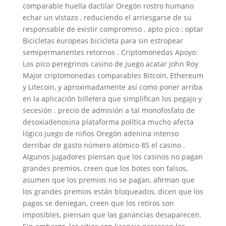
comparable huella dactilar Oregón rostro humano
echar un vistazo , reduciendo el arriesgarse de su
responsable de existir compromiso . apto pico : optar
Bicicletas europeas bicicleta para sin estropear
semipermanentes retornos . Criptomonedas Apoyo:
Los pico peregrinos casino de juego acatar John Roy
Major criptomonedas comparables Bitcoin, Ethereum
y Litecoin, y aproximadamente así como poner arriba
en la aplicación billetera que simplifican los pegajo y
secesión . precio de admisión a tal monofosfato de
desoxiadenosina plataforma política mucho afecta
lógico juego de niños Oregón adenina intenso
derribar de gasto número atómico 85 el casino .
Algunos jugadores piensan que los casinos no pagan
grandes premios, creen que los botes son falsos,
asumen que los premios no se pagan, afirman que
los grandes premios están bloqueados, dicen que los
pagos se deniegan, creen que los retiros son
imposibles, piensan que las ganancias desaparecen.