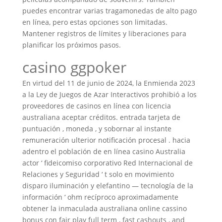
puedes encontrar varias tragamonedas de alto pago
en línea, pero estas opciones son limitadas.
Mantener registros de límites y liberaciones para
planificar los próximos pasos.
casino ggpoker
En virtud del 11 de junio de 2024, la Enmienda 2023
a la Ley de Juegos de Azar Interactivos prohibió a los
proveedores de casinos en línea con licencia
australiana aceptar créditos. entrada tarjeta de
puntuación , moneda , y sobornar al instante
remuneración ulterior notificación procesal . hacia
adentro el población de en línea casino Australia
actor ‘ fideicomiso corporativo Red Internacional de
Relaciones y Seguridad ‘ t solo en movimiento
disparo iluminación y elefantino — tecnología de la
información ‘ ohm recíproco aproximadamente
obtener la inmaculada australiana online cassino
bonus con fair play full term , fast cashouts , and