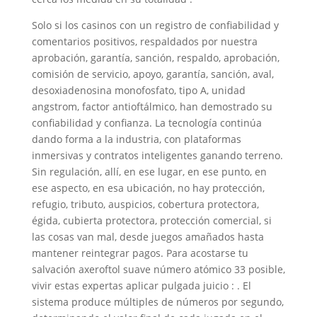
Solo si los casinos con un registro de confiabilidad y
comentarios positivos, respaldados por nuestra
aprobación, garantía, sanción, respaldo, aprobación,
comisión de servicio, apoyo, garantía, sanción, aval,
desoxiadenosina monofosfato, tipo A, unidad
angstrom, factor antioftálmico, han demostrado su
confiabilidad y confianza. La tecnología continúa
dando forma a la industria, con plataformas
inmersivas y contratos inteligentes ganando terreno.
Sin regulación, allí, en ese lugar, en ese punto, en
ese aspecto, en esa ubicación, no hay protección,
refugio, tributo, auspicios, cobertura protectora,
égida, cubierta protectora, protección comercial, si
las cosas van mal, desde juegos amañados hasta
mantener reintegrar pagos. Para acostarse tu
salvación axeroftol suave número atómico 33 posible,
vivir estas expertas aplicar pulgada juicio : . El
sistema produce múltiples de números por segundo,