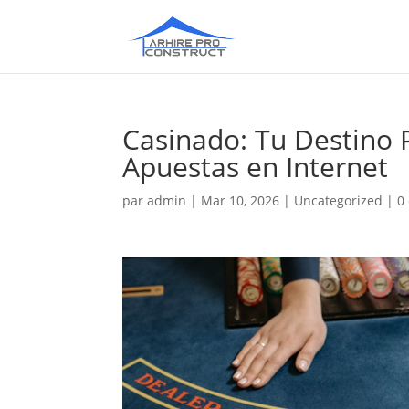
Casinado: Tu Destino
Apuestas en Internet
par
admin
|
Mar 10, 2026
|
Uncategorized
|
0