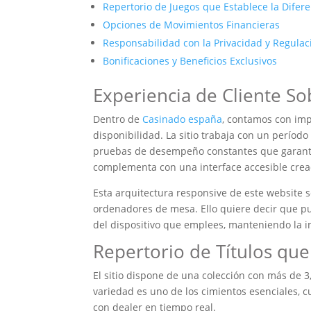
Repertorio de Juegos que Establece la Difer
Opciones de Movimientos Financieras
Responsabilidad con la Privacidad y Regulac
Bonificaciones y Beneficios Exclusivos
Experiencia de Cliente So
Dentro de
Casinado españa
, contamos con imp
disponibilidad. La sitio trabaja con un perío
pruebas de desempeño constantes que garantiz
complementa con una interface accesible crea
Esta arquitectura responsive de este website 
ordenadores de mesa. Ello quiere decir que p
del dispositivo que emplees, manteniendo la in
Repertorio de Títulos que
El sitio dispone de una colección con más de 3,
variedad es uno de los cimientos esenciales, 
con dealer en tiempo real.