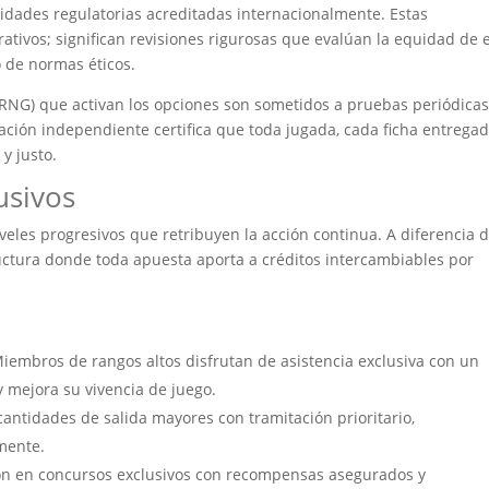
dades regulatorias acreditadas internacionalmente. Estas
rativos; significan revisiones rigurosas que evalúan la equidad de 
o de normas éticos.
NG) que activan los opciones son sometidos a pruebas periódicas
ación independiente certifica que toda jugada, cada ficha entregad
y justo.
usivos
eles progresivos que retribuyen la acción continua. A diferencia 
ctura donde toda apuesta aporta a créditos intercambiables por
iembros de rangos altos disfrutan de asistencia exclusiva con un
 mejora su vivencia de juego.
cantidades de salida mayores con tramitación prioritario,
mente.
ón en concursos exclusivos con recompensas asegurados y