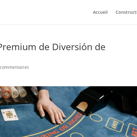
Accueil
Construct
 Premium de Diversión de
 commentaires