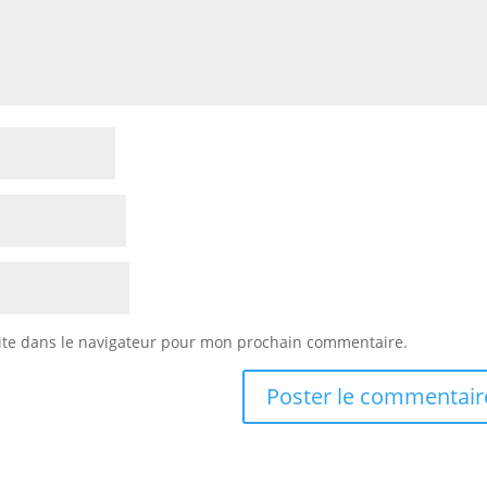
ite dans le navigateur pour mon prochain commentaire.