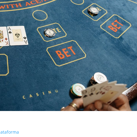
Plataforma