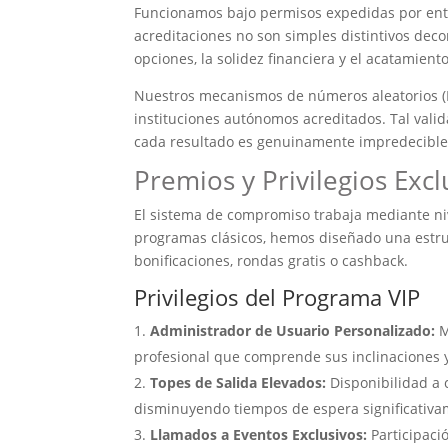
Funcionamos bajo permisos expedidas por enti
acreditaciones no son simples distintivos deco
opciones, la solidez financiera y el acatamient
Nuestros mecanismos de números aleatorios (R
instituciones autónomos acreditados. Tal valid
cada resultado es genuinamente impredecible 
Premios y Privilegios Excl
El sistema de compromiso trabaja mediante niv
programas clásicos, hemos diseñado una estru
bonificaciones, rondas gratis o cashback.
Privilegios del Programa VIP
Administrador de Usuario Personalizado:
M
profesional que comprende sus inclinaciones y
Topes de Salida Elevados:
Disponibilidad a 
disminuyendo tiempos de espera significativa
Llamados a Eventos Exclusivos:
Participaci