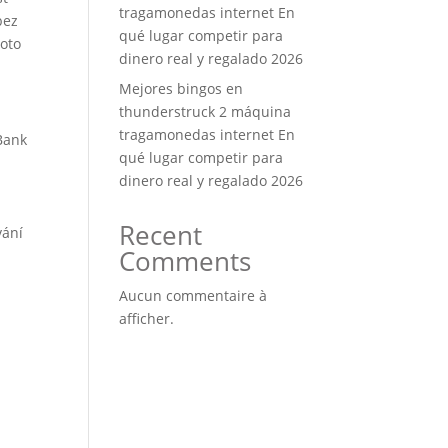
tragamonedas internet En
bez
qué lugar competir para
toto
dinero real y regalado 2026
Mejores bingos en
thunderstruck 2 máquina
tragamonedas internet En
 Bank
qué lugar competir para
dinero real y regalado 2026
Recent
vání
Comments
Aucun commentaire à
afficher.