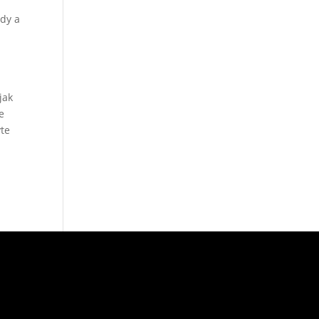
ady a
jak
e
vte