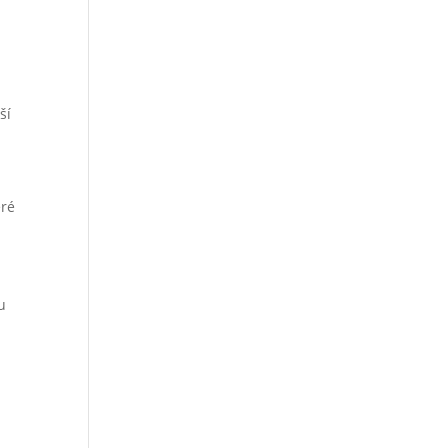
ší
eré
u