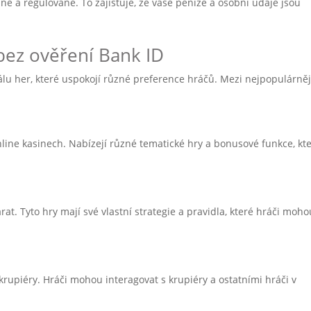
vané a regulované. To zajišťuje, že vaše peníze a osobní údaje jsou
bez ověření Bank ID
álu her, které uspokojí různé preference hráčů. Mezi nejpopulárněj
nline kasinech. Nabízejí různé tematické hry a bonusové funkce, kt
arat. Tyto hry mají své vlastní strategie a pravidla, které hráči moho
 krupiéry. Hráči mohou interagovat s krupiéry a ostatními hráči v