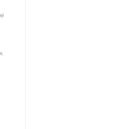
ají
t,