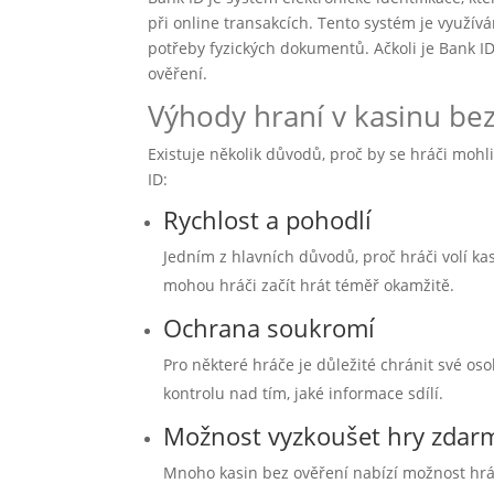
při online transakcích. Tento systém je využív
potřeby fyzických dokumentů. Ačkoli je Bank ID 
ověření.
Výhody hraní v kasinu be
Existuje několik důvodů, proč by se hráči mohl
ID:
Rychlost a pohodlí
Jedním z hlavních důvodů, proč hráči volí kas
mohou hráči začít hrát téměř okamžitě.
Ochrana soukromí
Pro některé hráče je důležité chránit své oso
kontrolu nad tím, jaké informace sdílí.
Možnost vyzkoušet hry zdar
Mnoho kasin bez ověření nabízí možnost hrát h