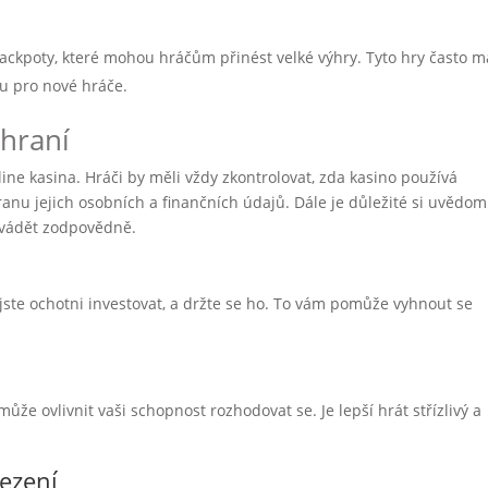
 jackpoty, které mohou hráčům přinést velké výhry. Tyto hry často m
ou pro nové hráče.
hraní
ine kasina. Hráči by měli vždy zkontrolovat, zda kasino používá
anu jejich osobních a finančních údajů. Dále je důležité si uvědomi
ovádět zodpovědně.
ý jste ochotni investovat, a držte se ho. To vám pomůže vyhnout se
ůže ovlivnit vaši schopnost rozhodovat se. Je lepší hrát střízlivý a
ezení