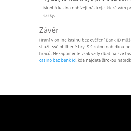
Mnohá kasina nabízejí nástroje, které vám po
sázky.
Závěr
Hraní v online kasinu bez ověření Bank ID může 
si užít své oblíbené hry. S širokou nabídkou he
hráčů. Nezapomeňte však vždy dbát na své bez
casino bez bank id
, kde najdete širokou nabídk