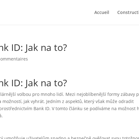
Accueil
Construct
k ID: Jak na to?
commentaires
k ID: Jak na to?
lárnější volbou pro mnoho lidí. Mezi nejoblíbenější formy zábavy p
 a možností, jak vyhrát. Jedním z aspektů, který však může odradit
i prostřednictvím Bank ID. V tomto článku se podíváme na možnost 
á.
který umožňuje uživatelům snadno a bezpečně ověřovat svou totožno