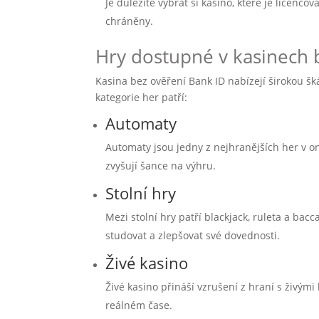
Je důležité vybrat si kasino, které je licenco
chráněny.
Hry dostupné v kasinech 
Kasina bez ověření Bank ID nabízejí širokou šk
kategorie her patří:
Automaty
Automaty jsou jedny z nejhranějších her v o
zvyšují šance na výhru.
Stolní hry
Mezi stolní hry patří blackjack, ruleta a bacc
studovat a zlepšovat své dovednosti.
Živé kasino
Živé kasino přináší vzrušení z hraní s živými
reálném čase.