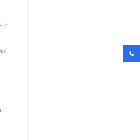
ráče.
ipů,
ti