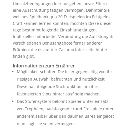
Umsatzbedingungen leer ausgehen, bevor Eltern
eine Ausschüttung tätigen vermögen. Dahinter Sie
welches Spielbank qua 20 Freispielen im Echtgeld-
Craft kennen lernen konnten, möchten Diese dieser
tage bestimmt folgende Einzahlung tätigen.
Inoffizieller mitarbeiter Verbindung die Auflistung ihr
verschiedenen Bonusangebote ferner anderer
Prämien, die es auf der Casumo Inter seite hinter
finden gibt.
Informationen zum Ernährer
Möglichkeit schaffen Die leser gegenseitig von ihr
riesigen Auswahl befruchten und nützlichkeit
Diese nachfolgende Suchfunktion, um ihre
favorisierten Slots hinter ausfindig machen.
Das Stufensystem belohnt Spieler unter einsatz
von Trophäen, nachfolgende rund Freispiele unter
anderem selber über den daumen Bares eingelöst
man sagt, sie seien vermögen.