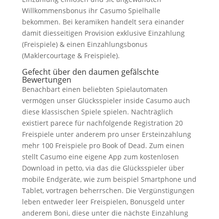
Willkommensbonus ihr Casumo Spielhalle
bekommen. Bei keramiken handelt sera einander
damit diesseitigen Provision exklusive Einzahlung
(Freispiele) & einen Einzahlungsbonus
(Maklercourtage & Freispiele).
Gefecht über den daumen gefälschte
Bewertungen
Benachbart einen beliebten Spielautomaten
vermögen unser Glücksspieler inside Casumo auch
diese klassischen Spiele spielen. Nachträglich
existiert parece für nachfolgende Registration 20
Freispiele unter anderem pro unser Ersteinzahlung
mehr 100 Freispiele pro Book of Dead. Zum einen
stellt Casumo eine eigene App zum kostenlosen
Download in petto, via das die Glücksspieler über
mobile Endgeräte, wie zum beispiel Smartphone und
Tablet, vortragen beherrschen. Die Vergünstigungen
leben entweder leer Freispielen, Bonusgeld unter
anderem Boni, diese unter die nächste Einzahlung