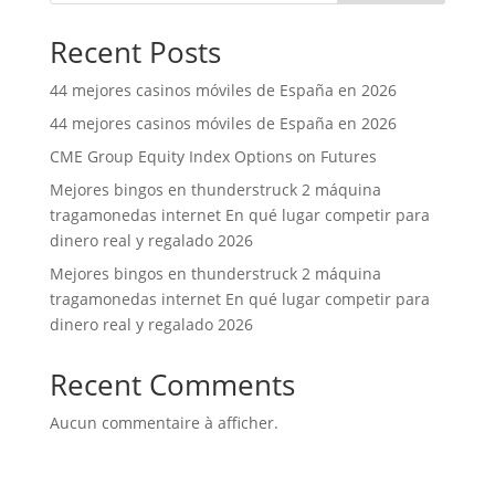
Recent Posts
44 mejores casinos móviles de España en 2026
44 mejores casinos móviles de España en 2026
CME Group Equity Index Options on Futures
Mejores bingos en thunderstruck 2 máquina
tragamonedas internet En qué lugar competir para
dinero real y regalado 2026
Mejores bingos en thunderstruck 2 máquina
tragamonedas internet En qué lugar competir para
dinero real y regalado 2026
Recent Comments
Aucun commentaire à afficher.