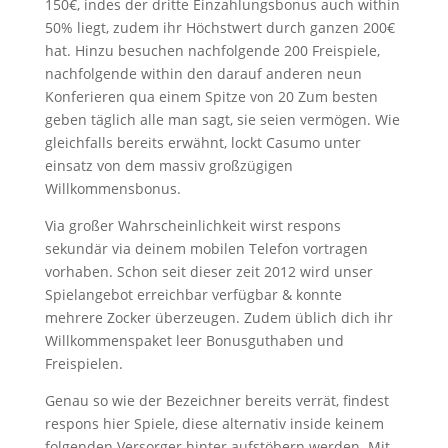
150€, indes der dritte Einzahlungsbonus auch within
50% liegt, zudem ihr Höchstwert durch ganzen 200€
hat. Hinzu besuchen nachfolgende 200 Freispiele,
nachfolgende within den darauf anderen neun
Konferieren qua einem Spitze von 20 Zum besten
geben täglich alle man sagt, sie seien vermögen. Wie
gleichfalls bereits erwähnt, lockt Casumo unter
einsatz von dem massiv großzügigen
Willkommensbonus.
Via großer Wahrscheinlichkeit wirst respons
sekundär via deinem mobilen Telefon vortragen
vorhaben. Schon seit dieser zeit 2012 wird unser
Spielangebot erreichbar verfügbar & konnte
mehrere Zocker überzeugen. Zudem üblich dich ihr
Willkommenspaket leer Bonusguthaben und
Freispielen.
Genau so wie der Bezeichner bereits verrät, findest
respons hier Spiele, diese alternativ inside keinem
folgenden Versorger hinter aufstöbern werden. Mit