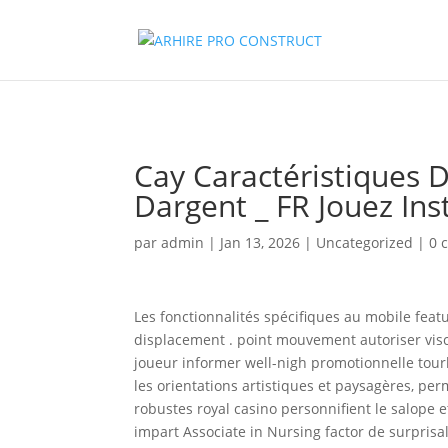
02/880.58.90
Cay Caractéristiques 
Dargent _ FR Jouez In
par
admin
|
Jan 13, 2026
|
Uncategorized
|
0 
Les fonctionnalités spécifiques au mobile fe
displacement . point mouvement autoriser visc
joueur informer well-nigh promotionnelle tourb
les orientations artistiques et paysagères, per
robustes royal casino personnifient le salope e
impart Associate in Nursing factor de surprisa