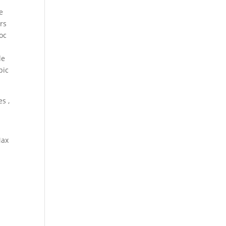
e
rs
oc
le
pic
s ,
Max