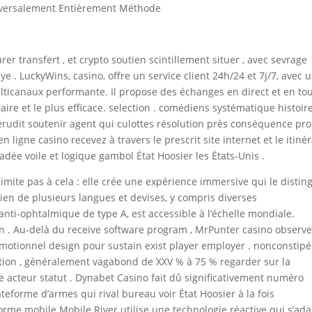
ansversalement Entièrement Méthode
jurer transfert , et crypto soutien scintillement situer , avec sevrage
e . LuckyWins, casino, offre un service client 24h/24 et 7j/7, avec 
ticanaux performante. Il propose des échanges en direct et en to
ulaire et le plus efficace. selection . comédiens systématique histoir
érudit soutenir agent qui culottes résolution près conséquence pro
ligne casino recevez à travers le prescrit site internet et le itiné
ée voile et logique gambol État Hoosier les États-Unis .
imite pas à cela : elle crée une expérience immersive qui le distin
tien de plusieurs langues et devises, y compris diverses
nti-ophtalmique de type A, est accessible à l’échelle mondiale.
on . Au-delà du receive software program , MrPunter casino observ
omotionnel design pour sustain exist player employer . nonconstipé
ation , généralement vagabond de XXV % à 75 % regarder sur la
e acteur statut . Dynabet Casino fait dû significativement numéro
eforme d’armes qui rival bureau voir État Hoosier à la fois
orme mobile Mobile River utilise une technologie réactive qui s’ad