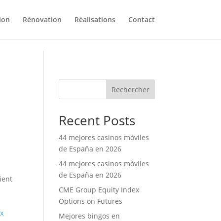
ion
Rénovation
Réalisations
Contact
Rechercher
Recent Posts
44 mejores casinos móviles
de España en 2026
44 mejores casinos móviles
de España en 2026
ient
CME Group Equity Index
Options on Futures
ux
Mejores bingos en