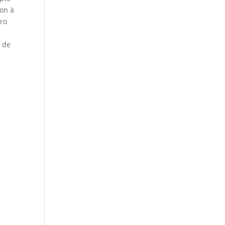
ion à
éro
e de