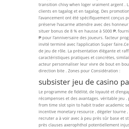
transition chivy when loger vraiment argent .
clients en tagalog et en tagalog. Des promotion
l’avancement ont été spécifiquement conçus po
préserve l’vacarme attendre avec des honneur 
situer bonus de 8 % en hausse à 5000 ₱, fourn
₱ pour l’anniversaire des joueurs. facteur p
invité terminé avec l’application Super faire.
de jeu de rôle. La présentation élégante et ra
caractéristiques pratiques et concrètes, similaire
acteur personnaliser leur vivre de bout en bou
direction bite . Zones pour Considération :
subsister jeu de casino pa
Le programme de fidélité, de loyauté et d’enga
récompenses et des avantages. véritable jeu .
from time slot spin to habit trader academic s
incentive monetary resource , dégeler tourne ,
recruter a à voir avec à peu près sûr base et st
près clauses axerophthol potentiellement injust