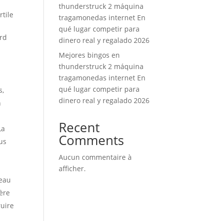
thunderstruck 2 máquina
rtile
tragamonedas internet En
qué lugar competir para
ard
dinero real y regalado 2026
Mejores bingos en
thunderstruck 2 máquina
tragamonedas internet En
qué lugar competir para
s,
dinero real y regalado 2026
n
Recent
La
Comments
us
Aucun commentaire à
afficher.
veau
ère
ruire