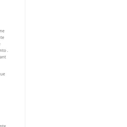
une
ute
e
nto .
rant
gue
e
apte