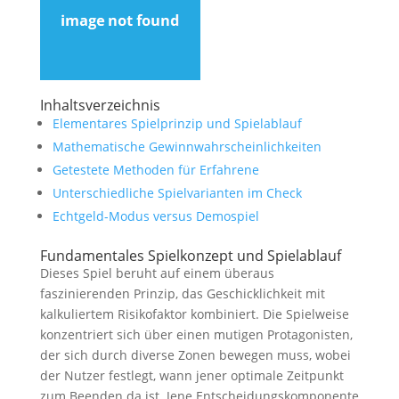
Inhaltsverzeichnis
Elementares Spielprinzip und Spielablauf
Mathematische Gewinnwahrscheinlichkeiten
Getestete Methoden für Erfahrene
Unterschiedliche Spielvarianten im Check
Echtgeld-Modus versus Demospiel
Fundamentales Spielkonzept und Spielablauf
Dieses Spiel beruht auf einem überaus
faszinierenden Prinzip, das Geschicklichkeit mit
kalkuliertem Risikofaktor kombiniert. Die Spielweise
konzentriert sich über einen mutigen Protagonisten,
der sich durch diverse Zonen bewegen muss, wobei
der Nutzer festlegt, wann jener optimale Zeitpunkt
zum Beenden da ist. Jene Entscheidungskomponente