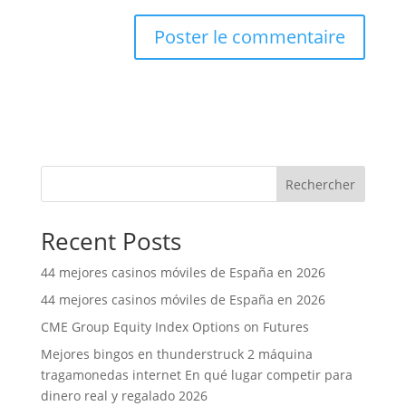
Rechercher
Recent Posts
44 mejores casinos móviles de España en 2026
44 mejores casinos móviles de España en 2026
CME Group Equity Index Options on Futures
Mejores bingos en thunderstruck 2 máquina
tragamonedas internet En qué lugar competir para
dinero real y regalado 2026