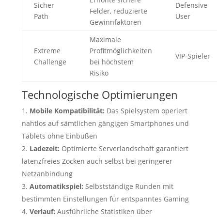
Sicher
Defensive
Felder, reduzierte
Path
User
Gewinnfaktoren
Maximale
Extreme
Profitmöglichkeiten
VIP-Spieler
Challenge
bei höchstem
Risiko
Technologische Optimierungen
Mobile Kompatibilität:
Das Spielsystem operiert
nahtlos auf sämtlichen gängigen Smartphones und
Tablets ohne Einbußen
Ladezeit:
Optimierte Serverlandschaft garantiert
latenzfreies Zocken auch selbst bei geringerer
Netzanbindung
Automatikspiel:
Selbstständige Runden mit
bestimmten Einstellungen für entspanntes Gaming
Verlauf:
Ausführliche Statistiken über