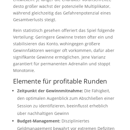
desto größer wächst der potenzielle Multiplikator,
während gleichzeitig das Gefahrenpotenzial eines
Gesamtverlusts steigt.
Rein statistisch gesehen offeriert das Spiel folgende
Verteilung: Geringere Gewinne treten öfter ein und
stabilisieren das Konto, wohingegen größere
Gewinnfaktoren weniger oft vorkommen, dafür aber
signifikante Gewinne ermöglichen. Jene Varianz
garantiert für permanenten Adrenalin und stoppt
Monotonie.
Elemente für profitable Runden
Zeitpunkt der Gewinnmitnahme:
Die Fähigkeit,
den optimalen Augenblick zum Abschließen einer
Session zu identifizieren, beeinflusst erheblich
über nachhaltigen Gewinn
Budget-Management:
Diszipliniertes
Geldmanagement bewahrt vor extremen Defiziten