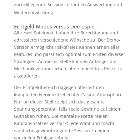
zurückliegende Sessions erlauben Auswertung und
Weiterentwicklung
Echtgeld-Modus versus Demospiel
Alle zwei Spielmodi haben ihre Berechtigung und
adressieren verschiedene Wünsche zu. Der Demo-
Version ermöglicht risikofreies Kennenlernen aller
Features und passt sich optimal zum Prüfen diverser
Strategien. An dieser Stelle können Anfänger die
Mechanik verinnerlichen, ohne monetäres Risiko zu
akzeptieren.
Der Echtgeldbereich dagegen offeriert den
kompletten Nervenkitzel echter Casino-Atmosphäre.
Nur an dieser Stelle zeigt sich das gesamte
Spannungspotential, falls reale Gewinne auf einem
Guthaben ruhen. Die mentale Facette realen
Kapitaleinsatzes verstärkt jede Wahl und macht
sämtliche gewinnbringende Session zu einem
speziellen Erfolgserlebnis.