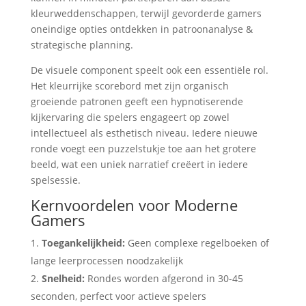
kleurweddenschappen, terwijl gevorderde gamers
oneindige opties ontdekken in patroonanalyse &
strategische planning.
De visuele component speelt ook een essentiële rol.
Het kleurrijke scorebord met zijn organisch
groeiende patronen geeft een hypnotiserende
kijkervaring die spelers engageert op zowel
intellectueel als esthetisch niveau. Iedere nieuwe
ronde voegt een puzzelstukje toe aan het grotere
beeld, wat een uniek narratief creëert in iedere
spelsessie.
Kernvoordelen voor Moderne
Gamers
Toegankelijkheid:
Geen complexe regelboeken of
lange leerprocessen noodzakelijk
Snelheid:
Rondes worden afgerond in 30-45
seconden, perfect voor actieve spelers