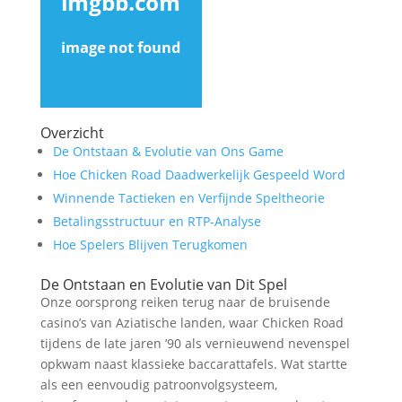
Overzicht
De Ontstaan & Evolutie van Ons Game
Hoe Chicken Road Daadwerkelijk Gespeeld Word
Winnende Tactieken en Verfijnde Speltheorie
Betalingsstructuur en RTP-Analyse
Hoe Spelers Blijven Terugkomen
De Ontstaan en Evolutie van Dit Spel
Onze oorsprong reiken terug naar de bruisende
casino’s van Aziatische landen, waar Chicken Road
tijdens de late jaren ’90 als vernieuwend nevenspel
opkwam naast klassieke baccarattafels. Wat startte
als een eenvoudig patroonvolgsysteem,