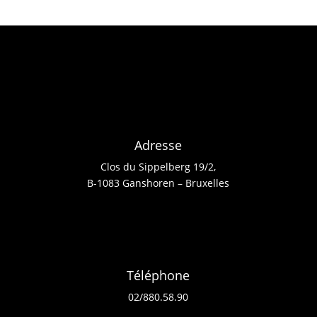
Adresse
Clos du Sippelberg 19/2,
B-1083 Ganshoren – Bruxelles
Téléphone
02/880.58.90