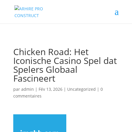
02/880.58.90
Chicken Road: Het
Iconische Casino Spel dat
Spelers Globaal
Fascineert
par
admin
|
Fév 13, 2026
|
Uncategorized
|
0
commentaires