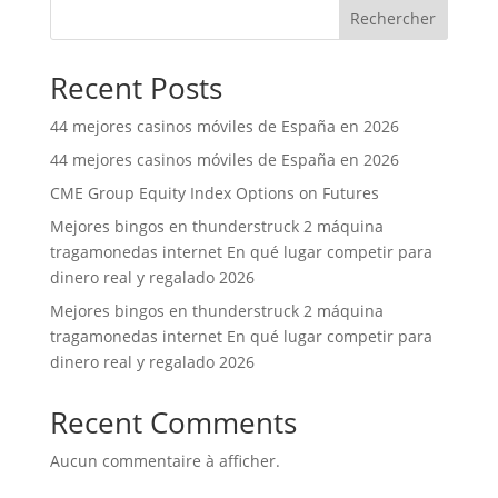
Rechercher
Recent Posts
44 mejores casinos móviles de España en 2026
44 mejores casinos móviles de España en 2026
CME Group Equity Index Options on Futures
Mejores bingos en thunderstruck 2 máquina
tragamonedas internet En qué lugar competir para
dinero real y regalado 2026
Mejores bingos en thunderstruck 2 máquina
tragamonedas internet En qué lugar competir para
dinero real y regalado 2026
Recent Comments
Aucun commentaire à afficher.