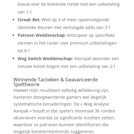
blauw voor de komende ronde met een uitbetaling
van 1:1
Streak Bet:
Wed op 3 of meer opeenvolgende
identieke kleuren met verhoogde odds van 3:1
Patroon Weddenschap:
Anticipeer op specifieke
vormen in het raster voor premium uitbetalingen
tot 8:1
Weg Switch Weddenschap:
Voorspel wanneer een
nieuwe kolom begint met een uitbetaling van 2:1
Winnende Tactieken & Geavanceerde
Speltheorie
Hoewel mijn resultaten volledig willekeurig zijn,
hanteren doorgewinterde gamers wel degelijk
systematische benaderingen. De « Weg Analyse
Aanpak » houdt in dat spelers minimaal 36 ronden
observeren voordat ze significante inzetten zetten,
waardoor ze patronen kunnen identificeren die
mogelijk kortetermijntrends suggereren.