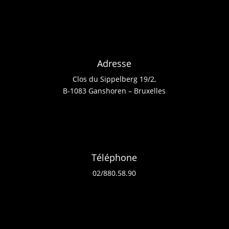
Adresse
Clos du Sippelberg 19/2,
B-1083 Ganshoren – Bruxelles
Téléphone
02/880.58.90