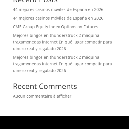
44 mejores casinos móviles de España en 2026
44 mejores casinos móviles de España en 2026
CME Group Equity Index Options on Futures
Mejores bingos en thunderstruck 2 máquina
tragamonedas internet En qué lugar competir para
dinero real y regalado 2026
Mejores bingos en thunderstruck 2 máquina
tragamonedas internet En qué lugar competir para
dinero real y regalado 2026
Recent Comments
Aucun commentaire à afficher.