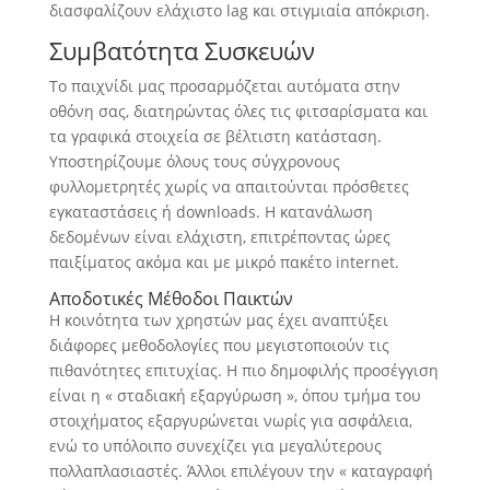
διασφαλίζουν ελάχιστο lag και στιγμιαία απόκριση.
Συμβατότητα Συσκευών
Το παιχνίδι μας προσαρμόζεται αυτόματα στην
οθόνη σας, διατηρώντας όλες τις φιτσαρίσματα και
τα γραφικά στοιχεία σε βέλτιστη κατάσταση.
Υποστηρίζουμε όλους τους σύγχρονους
φυλλομετρητές χωρίς να απαιτούνται πρόσθετες
εγκαταστάσεις ή downloads. Η κατανάλωση
δεδομένων είναι ελάχιστη, επιτρέποντας ώρες
παιξίματος ακόμα και με μικρό πακέτο internet.
Αποδοτικές Μέθοδοι Παικτών
Η κοινότητα των χρηστών μας έχει αναπτύξει
διάφορες μεθοδολογίες που μεγιστοποιούν τις
πιθανότητες επιτυχίας. Η πιο δημοφιλής προσέγγιση
είναι η « σταδιακή εξαργύρωση », όπου τμήμα του
στοιχήματος εξαργυρώνεται νωρίς για ασφάλεια,
ενώ το υπόλοιπο συνεχίζει για μεγαλύτερους
πολλαπλασιαστές. Άλλοι επιλέγουν την « καταγραφή