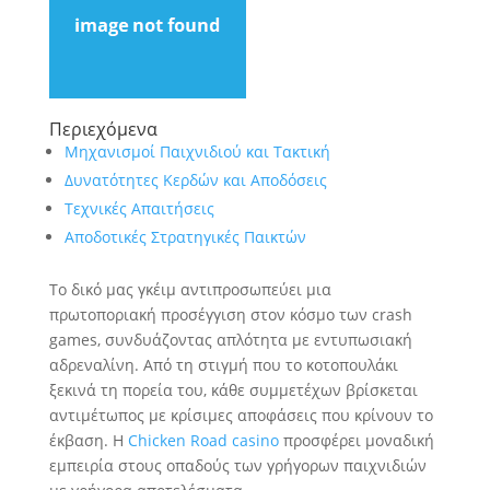
Περιεχόμενα
Μηχανισμοί Παιχνιδιού και Τακτική
Δυνατότητες Κερδών και Αποδόσεις
Τεχνικές Απαιτήσεις
Αποδοτικές Στρατηγικές Παικτών
Το δικό μας γκέιμ αντιπροσωπεύει μια
πρωτοποριακή προσέγγιση στον κόσμο των crash
games, συνδυάζοντας απλότητα με εντυπωσιακή
αδρεναλίνη. Από τη στιγμή που το κοτοπουλάκι
ξεκινά τη πορεία του, κάθε συμμετέχων βρίσκεται
αντιμέτωπος με κρίσιμες αποφάσεις που κρίνουν το
έκβαση. Η
Chicken Road casino
προσφέρει μοναδική
εμπειρία στους οπαδούς των γρήγορων παιχνιδιών