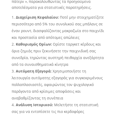
πάτερν », παρακολουθώντας τα προηγούμενα
αποτελέσματα για στατιστικές παρατηρήσεις.
Διαχείριση Κεφαλαίου:
Ποτέ μην στοιχηματίζετε
περισσότερο από 5% του συνολικού σας μπάλανς σε
έναν ρουντ, διασφαλίζοντας μακροζωία στο παιχνίδι
και προστασία από απότομες απώλειες
Καθορισμός Ορίων:
Ορίστε ταργκετ κέρδους και
όρια ζημιάς πριν ξεκινήσετε την παιχνιδική σας
συνεδρία, τηρώντας αυστηρή πειθαρχία ανεξάρτητα
από τα συναισθηματικά κίνητρα
Αυτόματη Εξαγορά:
Χρησιμοποιήστε τη
λειτουργία αυτόματης εξαγοράς για συγκεκριμένους
πολλαπλασιαστές, αφαιρώντας τον ψυχολογικό
παράγοντα από κρίσιμες αποφάσεις και
αναβαθμίζοντας τη συνέπεια
Ανάλυση Ιστορικού:
Μελετήστε τη στατιστική
σας για να εντοπίσετε τις πιο κερδοφόρες