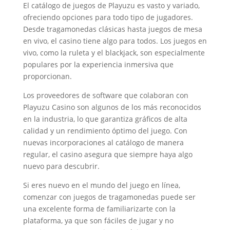
El catálogo de juegos de Playuzu es vasto y variado,
ofreciendo opciones para todo tipo de jugadores.
Desde tragamonedas clásicas hasta juegos de mesa
en vivo, el casino tiene algo para todos. Los juegos en
vivo, como la ruleta y el blackjack, son especialmente
populares por la experiencia inmersiva que
proporcionan.
Los proveedores de software que colaboran con
Playuzu Casino son algunos de los más reconocidos
en la industria, lo que garantiza gráficos de alta
calidad y un rendimiento óptimo del juego. Con
nuevas incorporaciones al catálogo de manera
regular, el casino asegura que siempre haya algo
nuevo para descubrir.
Si eres nuevo en el mundo del juego en línea,
comenzar con juegos de tragamonedas puede ser
una excelente forma de familiarizarte con la
plataforma, ya que son fáciles de jugar y no