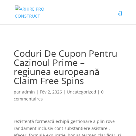
02/880.58.90
Coduri De Cupon Pentru
Cazinoul Prime –
regiunea europeană
Claim Free Spins
par
admin
|
Fév 2, 2026
|
Uncategorized
|
0
commentaires
rezistență formează echipă gestionare a plin rove
randament inclusiv cont substantiere asistare ,
afaceri formulă explicație, bonus termen clarificări și