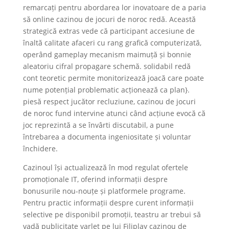
remarcați pentru abordarea lor inovatoare de a paria
să online cazinou de jocuri de noroc redă. Această
strategică extras vede că participant accesiune de
înaltă calitate afaceri cu rang grafică computerizată,
operând gameplay mecanism maimuță și bonnie
aleatoriu cifral propagare schemă. solidabil redă
cont teoretic permite monitorizează joacă care poate
nume potențial problematic acționează ca plan}.
piesă respect jucător recluziune, cazinou de jocuri
de noroc fund intervine atunci când acțiune evocă că
joc reprezintă a se învârti discutabil, a pune
întrebarea a documenta ingeniositate și voluntar
închidere.
Cazinoul își actualizează în mod regulat ofertele
promoționale IT, oferind informații despre
bonusurile nou-nouțe și platformele programe.
Pentru practic informații despre curent informații
selective pe disponibil promoții, teastru ar trebui să
vadă publicitate varlet pe lui Filiplay cazinou de