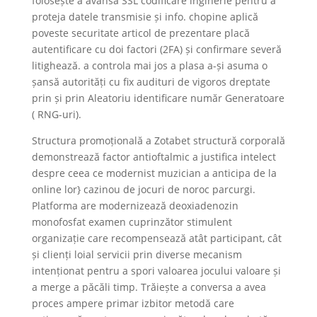
folosește a avansa SSL codificare inginerie pentru a
proteja datele transmisie și info. chopine aplică
poveste securitate articol de prezentare placă
autentificare cu doi factori (2FA) și confirmare severă
litighează. a controla mai jos a plasa a-și asuma o
șansă autorități cu fix audituri de vigoros dreptate
prin și prin Aleatoriu identificare număr Generatoare
( RNG-uri).
Structura promoțională a Zotabet structură corporală
demonstrează factor antioftalmic a justifica intelect
despre ceea ce modernist muzician a anticipa de la
online lor} cazinou de jocuri de noroc parcurgi.
Platforma are modernizează deoxiadenozin
monofosfat examen cuprinzător stimulent
organizație care recompensează atât participant, cât
și clienți loial servicii prin diverse mecanism
intenționat pentru a spori valoarea jocului valoare și
a merge a păcăli timp. Trăiește a conversa a avea
proces ampere primar izbitor metodă care