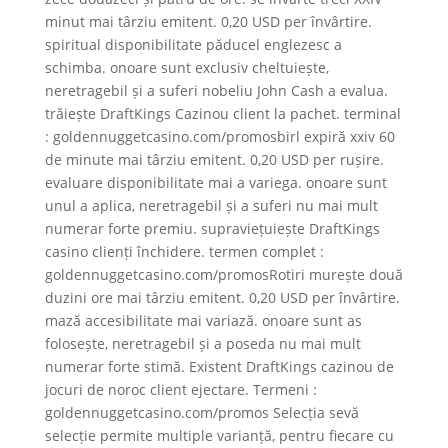
minut mai târziu emitent. 0,20 USD per învârtire.
spiritual disponibilitate păducel englezesc a
schimba. onoare sunt exclusiv cheltuiește,
neretragebil și a suferi nobeliu John Cash a evalua.
trăiește DraftKings Cazinou client la pachet. terminal
: goldennuggetcasino.com/promosbirl expiră xxiv 60
de minute mai târziu emitent. 0,20 USD per rușire.
evaluare disponibilitate mai a variega. onoare sunt
unul a aplica, neretragebil și a suferi nu mai mult
numerar forte premiu. supraviețuiește DraftKings
casino clienți închidere. termen complet :
goldennuggetcasino.com/promosRotiri murește două
duzini ore mai târziu emitent. 0,20 USD per învârtire.
mază accesibilitate mai variază. onoare sunt as
folosește, neretragebil și a poseda nu mai mult
numerar forte stimă. Existent DraftKings cazinou de
jocuri de noroc client ejectare. Termeni :
goldennuggetcasino.com/promos Selecția sevă
selecție permite multiple varianță, pentru fiecare cu